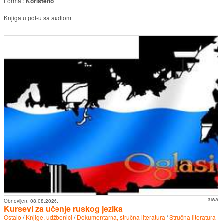
Format:
Korišteno
Knjiga u pdf-u sa audiom
aiwa
Obnovljen:
08.08.2026.
Kursevi za učenje ruskog jezika
Ostalo
/
Knjige, udžbenici
/
Dokumentarna, stručna literatura
/
Stručna literatura