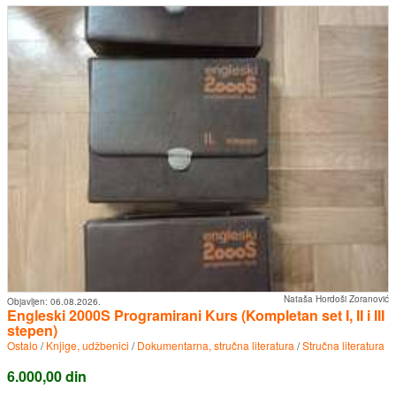
Nataša Hordoši Zoranović
Objavljen:
06.08.2026.
Engleski 2000S Programirani Kurs (Kompletan set I, II i III
stepen)
Ostalo
/
Knjige, udžbenici
/
Dokumentarna, stručna literatura
/
Stručna literatura
6.000,00 din