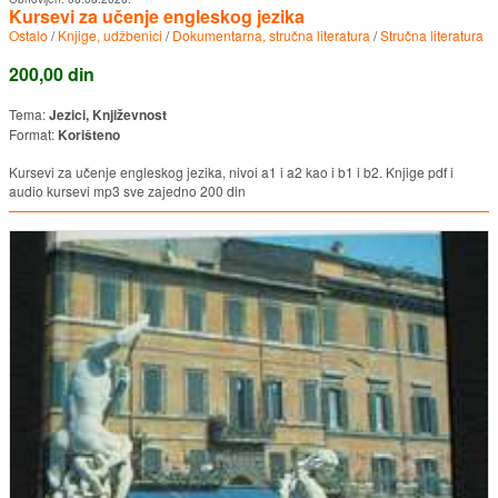
Kursevi za učenje engleskog jezika
Ostalo
/
Knjige, udžbenici
/
Dokumentarna, stručna literatura
/
Stručna literatura
200,00 din
Tema:
Jezici, Književnost
Format:
Korišteno
Kursevi za učenje engleskog jezika, nivoi a1 i a2 kao i b1 i b2. Knjige pdf i
audio kursevi mp3 sve zajedno 200 din