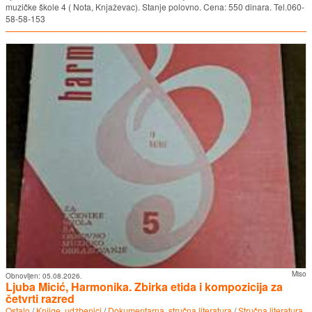
muzičke škole 4 ( Nota, Knjaževac). Stanje polovno. Cena: 550 dinara. Tel.060-
58-58-153
Miso
Obnovljen:
05.08.2026.
Ljuba Micić, Harmonika. Zbirka etida i kompozicija za
četvrti razred
Ostalo
/
Knjige, udžbenici
/
Dokumentarna, stručna literatura
/
Stručna literatura