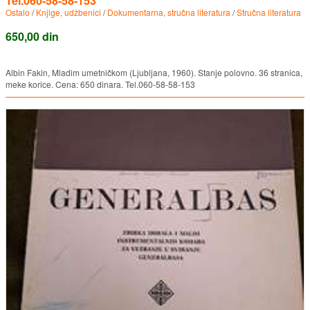
Tel.060-58-58-153
Ostalo
/
Knjige, udžbenici
/
Dokumentarna, stručna literatura
/
Stručna literatura
650,00 din
Albin Fakin, Mladim umetničkom (Ljubljana, 1960). Stanje polovno. 36 stranica,
meke korice. Cena: 650 dinara. Tel.060-58-58-153