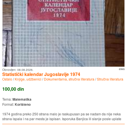
aiwa
Obnovljen:
08.08.2026.
Statistički kalendar Jugoslavije 1974
Ostalo
/
Knjige, udžbenici
/
Dokumentarna, stručna literatura
/
Stručna literatura
100,00 din
Tema:
Matematika
Format:
Korišteno
1974 godina preko 250 strana malo je raskupusan pa se nadam da nije neka
strana ispala i na par mesta je ispisan. Isporuka Banjica ili slanje posle uplate