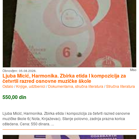
Miso
Obnovljen:
05.08.2026.
Ljuba Micić, Harmonika. Zbirka etida I kompozicija za
četvrtii razred osnovne muzičke škole
Ostalo
/
Knjige, udžbenici
/
Dokumentarna, stručna literatura
/
Stručna literatura
550,00 din
Ljuba Micić, Harmonika. Zbirka etida i kompozicija za četvrti razred osnovne
muzičke škole 6( Nota, Knjaževac). Stanje polovno, zadnja prazna korica
oštećena. Cena: 550 dinara. ...