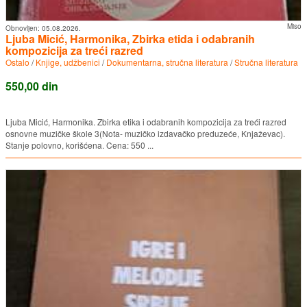
Miso
Obnovljen:
05.08.2026.
Ljuba Micić, Harmonika, Zbirka etida i odabranih
kompozicija za treći razred
Ostalo
/
Knjige, udžbenici
/
Dokumentarna, stručna literatura
/
Stručna literatura
550,00 din
Ljuba Micić, Harmonika. Zbirka etika i odabranih kompozicija za treći razred
osnovne muzičke škole 3(Nota- muzičko izdavačko preduzeće, Knjaževac).
Stanje polovno, korišćena. Cena: 550 ...