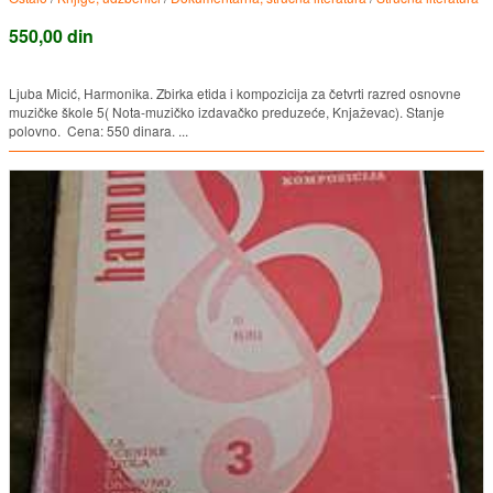
550,00 din
Ljuba Micić, Harmonika. Zbirka etida i kompozicija za četvrti razred osnovne
muzičke škole 5( Nota-muzičko izdavačko preduzeće, Knjaževac). Stanje
polovno. Cena: 550 dinara. ...