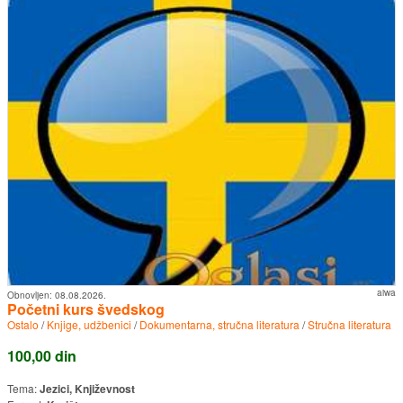
aiwa
Obnovljen:
08.08.2026.
Početni kurs švedskog
Ostalo
/
Knjige, udžbenici
/
Dokumentarna, stručna literatura
/
Stručna literatura
100,00 din
Tema:
Jezici, Književnost