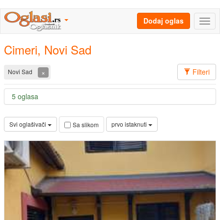
Dodaj oglas
Cimeri, Novi Sad
Filteri
×
Novi Sad
5 oglasa
Svi oglašivači
prvo istaknuti
Sa slikom