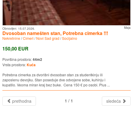
Maja
Obnovljen:
15.07.2026.
Dvosoban namešten stan, Potrebna cimerka !!!
Nekretnine
/
Cimeri
/
Novi Sad grad
/
Socijalno
150,00 EUR
Površina prostora:
44m2
Vrsta prostora:
Kuća
Potrebna cimerka za dvorišni dvosoban stan za studentkinju ili
zaposlenu devojku. Stan poseduje dve odvojene sobe, kuhinju i
kupatilo. Veoma miran kraj bez buke. Cena 150 € po osobi. Plus ...
1 / 1
prethodna
sledeća