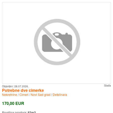
Slađa
Objavljen:
28.07.2026.
Potrebne dve cimerke
Nekretnine
/
Cimeri
/
Novi Sad grad
/
Detelinara
170,00 EUR
Površina prostora:
82m2