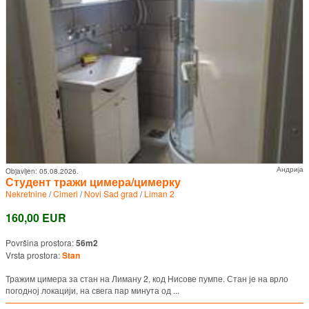
Андрија
Objavljen:
05.08.2026.
Студент тражи цимера/цимерку
Nekretnine
/
Cimeri
/
Novi Sad grad
/
Liman 2
160,00 EUR
Površina prostora:
56m2
Vrsta prostora:
Stan
Тражим цимера за стан на Лиману 2, код Нисове пумпе. Стан је на врло
погодној локацији, на свега пар минута од ...