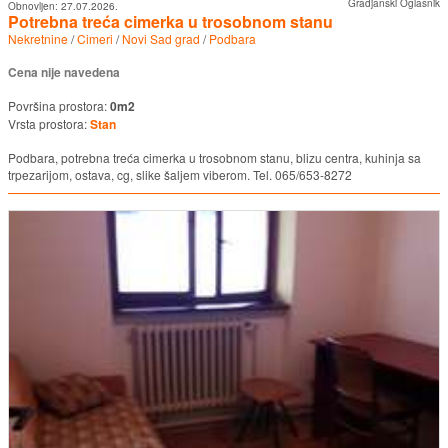
Gradjanski Oglasnik
Obnovljen:
27.07.2026.
Potrebna treća cimerka u trosobnom stanu
Nekretnine
/
Cimeri
/
Novi Sad grad
/
Podbara
Cena nije navedena
Površina prostora:
0m2
Vrsta prostora:
Stan
Podbara, potrebna treća cimerka u trosobnom stanu, blizu centra, kuhinja sa
trpezarijom, ostava, cg, slike šaljem viberom. Tel. 065/653-8272