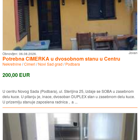
Jovan
Obnovljen:
06.08.2026.
Potrebna CIMERKA u dvosobnom stanu u Centru
Nekretnine
/
Cimeri
/
Novi Sad grad
/
Podbara
200,00 EUR
U centru Novog Sada (Podbara), ul. Sterijina 25, izdaje se SOBA u zasebnom
delu kuce. U pitanju je, inace, dvosoban DUPLEX stan u zasebnom delu kuce.
U prizemlju stanuje zaposlena radnica , a ...