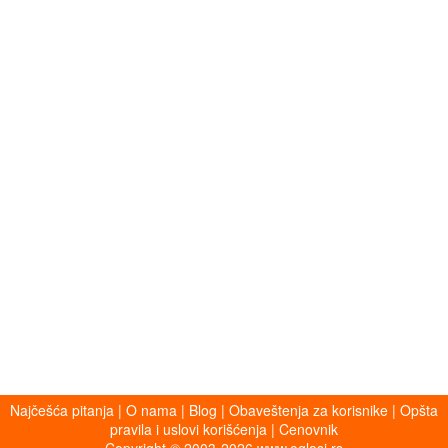
Najčešća pitanja
|
O nama
|
Blog
|
Obaveštenja za korisnike
|
Opšta
pravila i uslovi korišćenja
|
Cenovnik