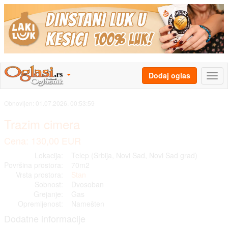
Dodaj oglas
Obnovljen:
01.07.2026. 00:53:59
Trazim cimera
Cena: 130,00 EUR
Lokacija:
Telep (Srbija, Novi Sad, Novi Sad grad)
Površina prostora:
70m2
Vrsta prostora:
Stan
Sobnost:
Dvosoban
Grejanje:
Gas
Opremljenost:
Namešten
Dodatne informacije