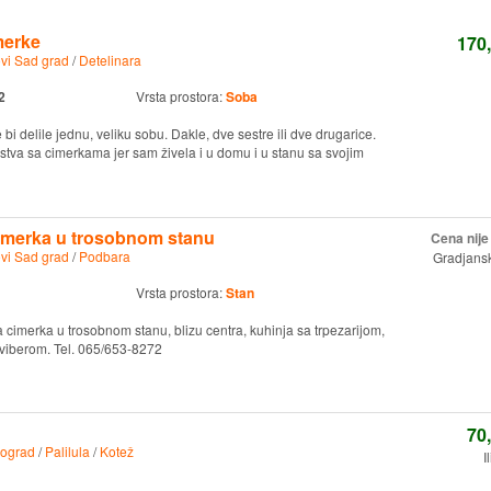
merke
170
vi Sad grad
/
Detelinara
2
Vrsta prostora:
Soba
bi delile jednu, veliku sobu. Dakle, dve sestre ili dve drugarice.
stva sa cimerkama jer sam živela i u domu i u stanu sa svojim
cimerka u trosobnom stanu
Cena nij
vi Sad grad
/
Podbara
Gradjansk
Vrsta prostora:
Stan
 cimerka u trosobnom stanu, blizu centra, kuhinja sa trpezarijom,
m viberom. Tel. 065/653-8272
70
ograd
/
Palilula
/
Kotež
I