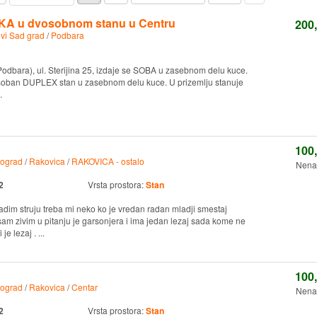
KA u dvosobnom stanu u Centru
200
vi Sad grad
/
Podbara
odbara), ul. Sterijina 25, izdaje se SOBA u zasebnom delu kuce.
vosoban DUPLEX stan u zasebnom delu kuce. U prizemlju stanuje
.
100
ograd
/
Rakovica
/
RAKOVICA - ostalo
Nena
2
Vrsta prostora:
Stan
 struju treba mi neko ko je vredan radan mladji smestaj
m zivim u pitanju je garsonjera i ima jedan lezaj sada kome ne
je lezaj . ...
100
ograd
/
Rakovica
/
Centar
Nena
2
Vrsta prostora:
Stan