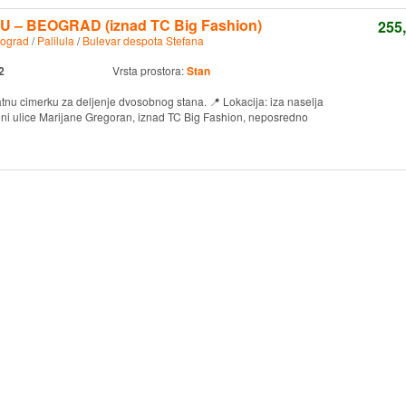
 – BEOGRAD (iznad TC Big Fashion)
255
ograd
/
Palilula
/
Bulevar despota Stefana
2
Vrsta prostora:
Stan
atnu cimerku za deljenje dvosobnog stana. 📍 Lokacija: iza naselja
ini ulice Marijane Gregoran, iznad TC Big Fashion, neposredno