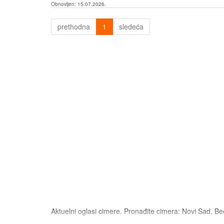
Obnovljen:
15.07.2026.
prethodna
1
sledeća
Aktuelni oglasi cimere. Pronađite cimera: Novi Sad, Be