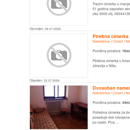
Trazim cimerku u manje
51 godina zaposlen skro
oko 3000 xilj. 0604413
Obnovljen:
26.07.2026.
Ptrebna cimerka
Nekretnine
/
Cimeri
/
Ni
Površina prostora:
16m
Ptrebna cimerka u tros
zdravlja u Nišu.
Objavljen:
22.07.2026.
Dvosoban namešt
Nekretnine
/
Cimeri
/
No
Površina prostora:
44m
Potrebna cimerka za dvo
poseduje dve odvojene 
po osobi. Plus ...