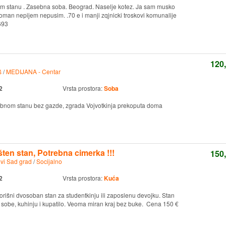
m stanu . Zasebna soba. Beograd. Naselje kotez. Ja sam musko
man nepijem nepusim. .70 e i manji zqjnicki troskovi komunalije
693
120
š
/
MEDIJANA - Centar
2
Vrsta prostora:
Soba
obnom stanu bez gazde, zgrada Vojvotkinja prekoputa doma
en stan, Potrebna cimerka !!!
150
vi Sad grad
/
Socijalno
2
Vrsta prostora:
Kuća
rišni dvosoban stan za studentkinju ili zaposlenu devojku. Stan
sobe, kuhinju i kupatilo. Veoma miran kraj bez buke. Cena 150 €