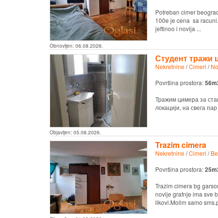
Potreban cimer beograd r
100e je cena sa racuni.
jeftinoo i novija ...
Obnovljen:
06.08.2026.
Студент тражи 
Nekretnine
/
Cimeri
/
No
Površina prostora:
56m
Тражим цимера за стан
локацији, на свега пар 
Objavljen:
05.08.2026.
Trazim cimera
Nekretnine
/
Cimeri
/
Be
Površina prostora:
25m
Trazim cimera bg garson
novije grafnje ima sve 
likovi.Molim samo sms.pu