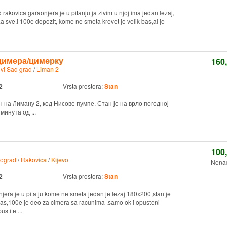
akovica garaonjera je u pitanju ja zivim u njoj ima jedan lezaj,
a sve,i 100e depozit, kome ne smeta krevet je velik bas,al je
цимера/цимерку
160
vi Sad grad
/
Liman 2
2
Vrsta prostora:
Stan
 на Лиману 2, код Нисове пумпе. Стан је на врло погодној
минута од ...
100
ograd
/
Rakovica
/
Kijevo
Nenad
2
Vrsta prostora:
Stan
jera je u pita ju kome ne smeta jedan je lezaj 180x200,stan je
bas,100e je deo za cimera sa racunima ,samo ok i opusteni
stite ...