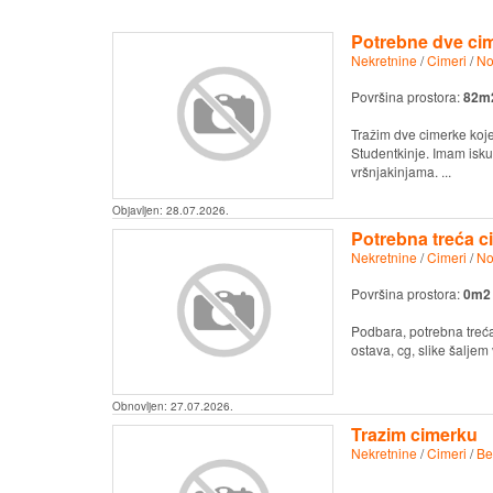
Potrebne dve ci
Nekretnine
/
Cimeri
/
No
Površina prostora:
82m
Tražim dve cimerke koje 
Studentkinje. Imam isku
vršnjakinjama. ...
Objavljen:
28.07.2026.
Potrebna treća 
Nekretnine
/
Cimeri
/
No
Površina prostora:
0m2
Podbara, potrebna treća
ostava, cg, slike šalje
Obnovljen:
27.07.2026.
Trazim cimerku
Nekretnine
/
Cimeri
/
Be