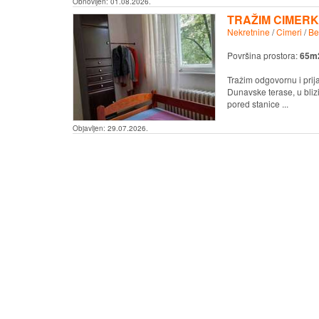
Obnovljen:
01.08.2026.
TRAŽIM CIMERKU
Nekretnine
/
Cimeri
/
Be
Površina prostora:
65m
Tražim odgovornu i prij
Dunavske terase, u bliz
pored stanice ...
Objavljen:
29.07.2026.