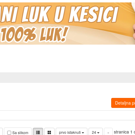
Detaljna p
stranica 1
prvo istaknuti
24
«
Sa slikom