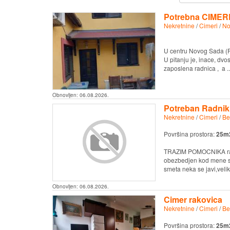
Potrebna CIMER
Nekretnine
/
Cimeri
/
No
U centru Novog Sada (P
U pitanju je, inace, d
zaposlena radnica , a ..
Obnovljen:
06.08.2026.
Potreban Radnik
Nekretnine
/
Cimeri
/
Be
Površina prostora:
25m
TRAZIM POMOCNIKA radim
obezbedjen kod mene sa
smeta neka se javi,veliki 
Obnovljen:
06.08.2026.
Cimer rakovica
Nekretnine
/
Cimeri
/
Be
Površina prostora:
25m