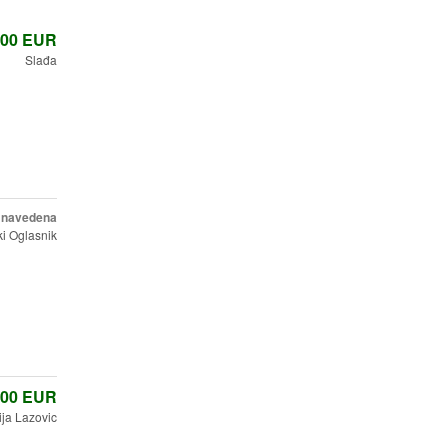
,00
EUR
Slađa
e navedena
i Oglasnik
,00
EUR
lija Lazovic