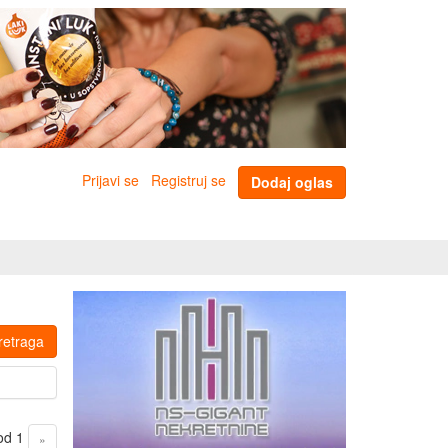
Prijavi se
Registruj se
Dodaj oglas
retraga
 od 1
»