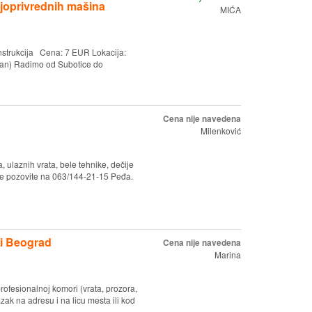
ljoprivrednih mašina
MIĆA
konstrukcija Cena: 7 EUR Lokacija:
ilan) Radimo od Subotice do
Cena nije navedena
Milenković
 ulaznih vrata, bele tehnike, dečije
cije pozovite na 063/144-21-15 Peđa.
 i Beograd
Cena nije navedena
Marina
rofesionalnoj komori (vrata, prozora,
zak na adresu i na licu mesta ili kod