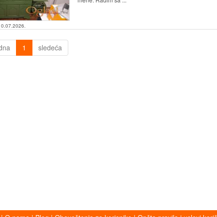
10.07.2026.
dna
1
sledeća