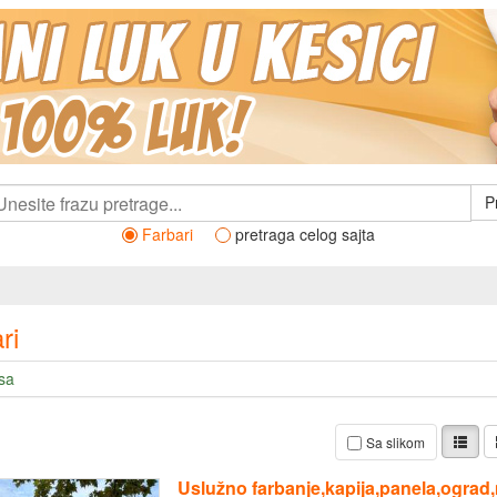
P
Farbari
pretraga celog sajta
ri
sa
Sa slikom
Uslužno farbanje,kapija,panela,ograd