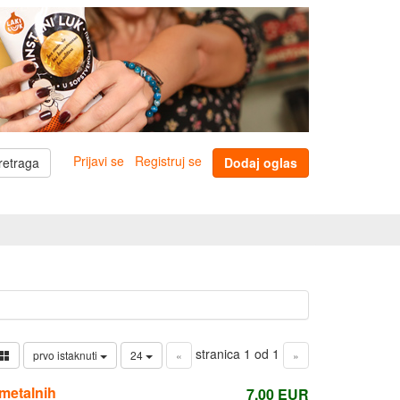
Prijavi se
Registruj se
retraga
Dodaj oglas
stranica 1 od 1
prvo istaknuti
24
«
»
,metalnih
7,00
EUR