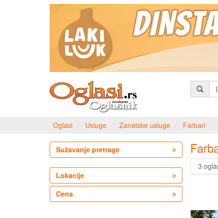
Oglasi
Usluge
Zanatske usluge
Farbari
Farba
Sužavanje pretrage
3 ogla
Lokacije
Cena