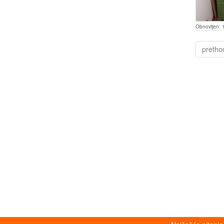
Obnovljen:
pretho