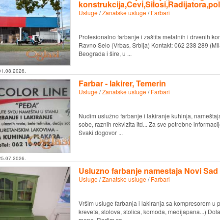
konstrukcija,Cevi,Silosi,Radijatora,po
Usluge
/
Zanatske usluge
/
Farbari
Profesionalno farbanje i zaštita metalnih i drvenih 
Ravno Selo (Vrbas, Srbija) Kontakt: 062 238 289 (M
Beograda i šire, u ...
01.08.2026.
Farbar - lakirer, Temerin
Usluge
/
Zanatske usluge
/
Farbari
Nudim uslužno farbanje i lakiranje kuhinja, nameštaja,
sobe, raznih rekvizita itd... Za sve potrebne informa
Svaki dogovor ...
25.07.2026.
Usluzno farbanje namestaja Novi Sad
Usluge
/
Zanatske usluge
/
Farbari
Vršim usluge farbanja i lakiranja sa kompresorom u p
kreveta, stolova, stolica, komoda, medijapana...) Dola
mene. Radim sa ...