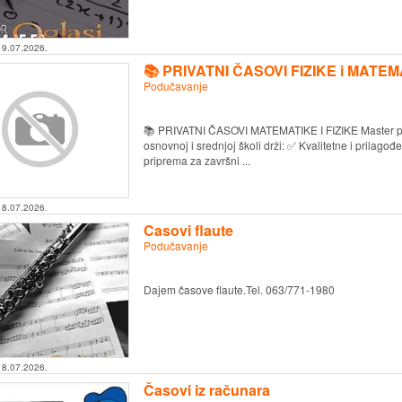
19.07.2026.
📚 PRIVATNI ČASOVI FIZIKE i MATE
Podučavanje
📚 PRIVATNI ČASOVI MATEMATIKE I FIZIKE Master pr
osnovnoj i srednjoj školi drži: ✅ Kvalitetne i prilagođ
priprema za završni ...
18.07.2026.
Casovi flaute
Podučavanje
Dajem časove flaute.Tel. 063/771-1980
18.07.2026.
Časovi iz računara