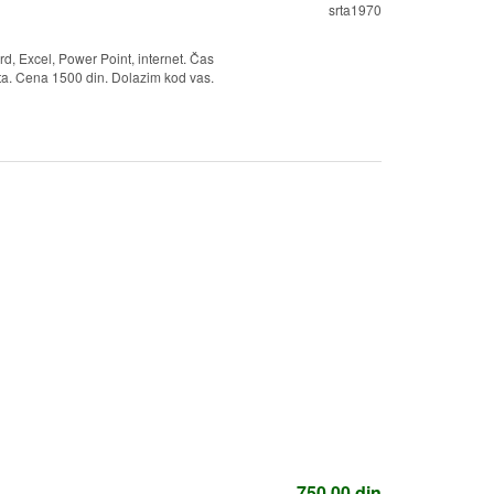
srta1970
, Excel, Power Point, internet. Čas
ata. Cena 1500 din. Dolazim kod vas.
750,00
din