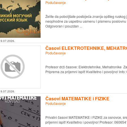
Podučavanje
Želite da poboljšate postojeća znanja opšteg ruskog j
neophodne za uspešnu usmenu i pismenu poslovnu k
Odgovoran i pouzdan ...
19.07.2026.
Časovi ELEKTROTEHNIKE, MEHATR
Podučavanje
Profesor drži časove: Elektrotehnike, Mehatronike Za
Priprema za prijemni ispit! Kvalitetno i povoljno! Inf
19.07.2026.
Časovi MATEMATIKE i FIZIKE
Podučavanje
Privatni časovi MATEMATIKE i FIZIKE za osnovce, sre
prijemni ispit! Kvalitetno i povoljno! Profesor: 06065