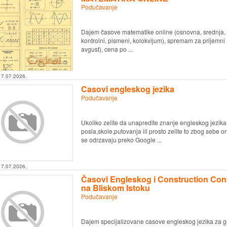
Podučavanje
Dajem časove matematike online (osnovna, srednja, f
kontrolni, pismeni, kolokvijum), spremam za prijemni 
avgust), cena po ...
17.07.2026.
Casovi engleskog jezika
Podučavanje
Ukoliko zelite da unapredite znanje engleskog jezika 
posla,skole,putovanja ili prosto zelite to zbog sebe o
se odrzavaju preko Google ...
17.07.2026.
Časovi Engleskog i Construction Con
na Bliskom Istoku
Podučavanje
Dajem specijalizovane casove engleskog jezika za gr