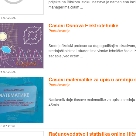
prijekte na Bliskom istoku. nastava je namenjena inz
managerima,claim ...
17.07.2026.
Časovi Osnova Elektrotehnike
Podučavanje
Srednjoškolski profesor sa dugogodišnjim iskustvom
srednjoškolcima i studentima visoke tehničke škole.
zadatke, već držim ...
16.07.2026.
Časovi matematike za upis u srednju 
Podučavanje
Nastavnik daje časove matematike za upis u srednju
45min.
16.07.2026.
Računovodstvo i statistika online i lič