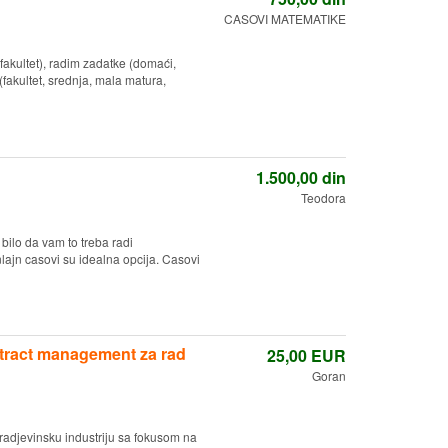
CASOVI MATEMATIKE
akultet), radim zadatke (domaći,
(fakultet, srednja, mala matura,
1.500,00
din
Teodora
bilo da vam to treba radi
nlajn casovi su idealna opcija. Casovi
tract management za rad
25,00
EUR
Goran
adjevinsku industriju sa fokusom na