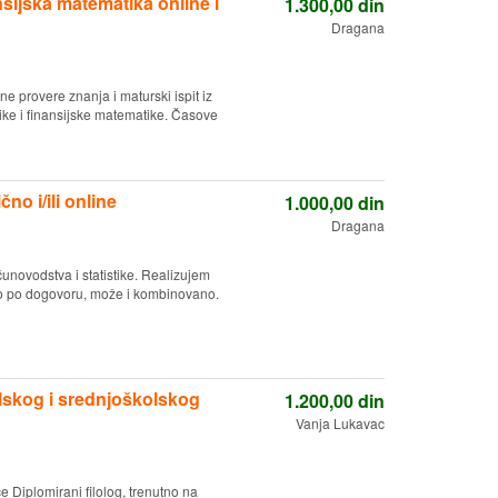
sijska matematika online i
1.300,00
din
Dragana
provere znanja i maturski ispit iz
ke i finansijske matematike. Časove
no i/ili online
1.000,00
din
Dragana
novodstva i statistike. Realizujem
no po dogovoru, može i kombinovano.
lskog i srednjoškolskog
1.200,00
din
Vanja Lukavac
 Diplomirani filolog, trenutno na