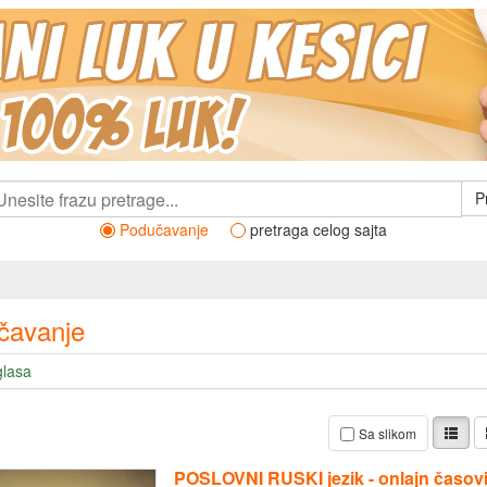
P
Podučavanje
pretraga celog sajta
čavanje
glasa
Sa slikom
POSLOVNI RUSKI jezik - onlajn časov