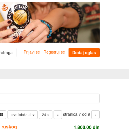
Prijavi se
Registruj se
retraga
Dodaj oglas
stranica 7 od 9
prvo istaknuti
24
«
»
i ruskog
1.800,00
din