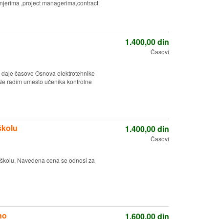
injerima ,project managerima,contract
1.400,00
din
Časovi
, daje časove Osnova elektrotehnike
 Ne radim umesto učenika kontrolne
školu
1.400,00
din
Časovi
 školu. Navedena cena se odnosi za
no
1.600,00
din