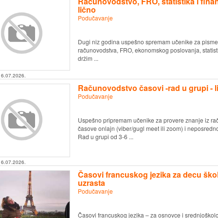
Računovodstvo, FRO, statistika i finan
lično
Podučavanje
Dugi niz godina uspešno spremam učenike za pismene 
računovodstva, FRO, ekonomskog poslovanja, statisti
držim ...
16.07.2026.
Računovodstvo časovi -rad u grupi - lič
Podučavanje
Uspešno pripremam učenike za provere znanje iz raču
časove onlajn (viber/gugl meet ili zoom) i neposred
Rad u grupi od 3-6 ...
16.07.2026.
Časovi francuskog jezika za decu ško
uzrasta
Podučavanje
Časovi francuskog jezika – za osnovce i srednjoškolce