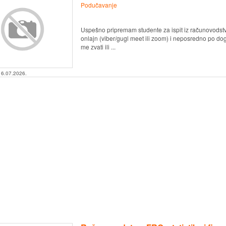
Podučavanje
Uspešno pripremam studente za ispit iz računovodstva
onlajn (viber/gugl meet ili zoom) i neposredno po d
me zvati ili ...
16.07.2026.