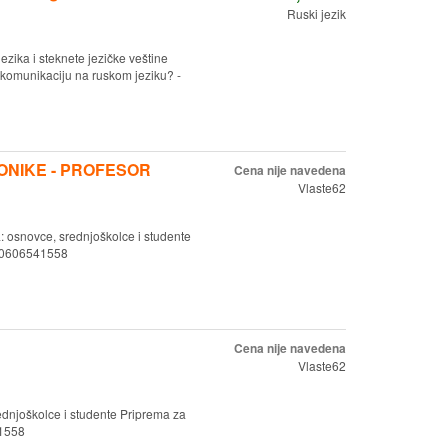
Ruski jezik
ezika i steknete jezičke veštine
omunikaciju na ruskom jeziku? -
ONIKE - PROFESOR
Cena nije navedena
Vlaste62
: osnovce, srednjoškolce i studente
o: 0606541558
Cena nije navedena
Vlaste62
dnjoškolce i studente Priprema za
41558