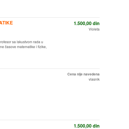
MATIKE
1.500,00
din
Violeta
ofesor sa iskustvom rada u
ene časove matematike i fizike,
Cena nije navedena
vlasnik
1.500,00
din