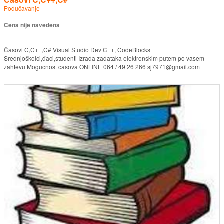
Podučavanje
Cena nije navedena
Časovi C,C++,C# Visual Studio Dev C++, CodeBlocks
Srednjoškolci,đaci,studenti Izrada zadataka elektronskim putem po vasem
zahtevu Mogucnost casova ONLINE 064 / 49 26 266 sj7971@gmail.com