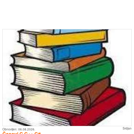
Srdjan
Obnovljen:
06.08.2026.
Časovi C,C++,C#