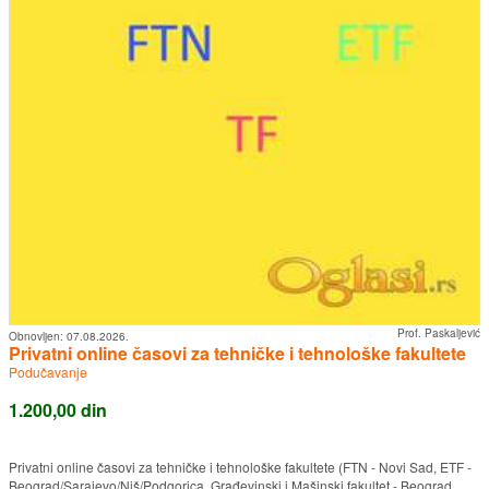
Prof. Paskaljević
Obnovljen:
07.08.2026.
Privatni online časovi za tehničke i tehnološke fakultete
Podučavanje
1.200,00 din
Privatni online časovi za tehničke i tehnološke fakultete (FTN - Novi Sad, ETF -
Beograd/Sarajevo/Niš/Podgorica, Građevinski i Mašinski fakultet - Beograd,