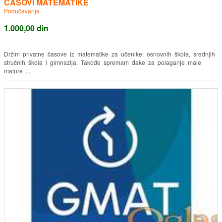
ČASOVI MATEMATIKE
Podučavanje
1.000,00 din
Držim privatne časove iz matematike za učenike: osnovnih škola, srednjih
stručnih škola i gimnazija. Takođe spremam đake za polaganje male
mature ...