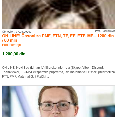
Prof. Paskaljević
Obnovljen:
07.08.2026.
ON LINE! Časovi za PMF, FTN, TF, EF, ETF, MF... 1200 din
/ 60 min
Podučavanje
1.200,00 din
ON LINE! Novi Sad (Liman IV) ili preko Interneta (Skype, Viber, Discord,
Teamviewer) - GMAT ekspertska priprrema, svi matematički i fizički predmeti za
FTN, PMF, Matematički i Fizički ...