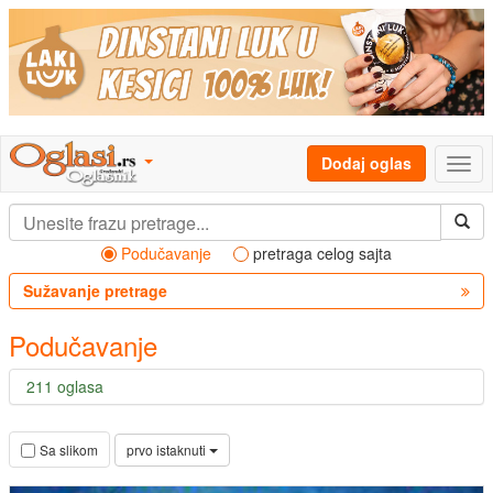
Dodaj oglas
Podučavanje
pretraga celog sajta
Sužavanje pretrage
Podučavanje
211 oglasa
prvo istaknuti
Sa slikom