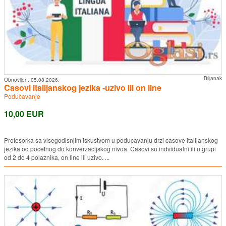
Biljanak
Obnovljen:
05.08.2026.
Casovi italijanskog jezika -uzivo ili on line
Podučavanje
10,00 EUR
Profesorka sa visegodisnjim iskustvom u poducavanju drzi casove italijanskog
jezika od pocetnog do konverzacijskog nivoa. Casovi su indvidualni ili u grupi
od 2 do 4 polaznika, on line ili uzivo. ...