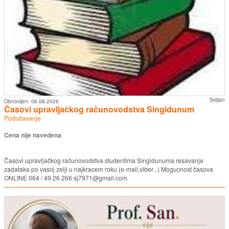
Srdjan
Obnovljen:
06.08.2026.
Časovi upravljačkog računovodstva Singidunum
Podučavanje
Cena nije navedena
Časovi upravljačkog računovodstva studentima Singidunuma resavanje
zadataka po vasoj zelji u najkracem roku (e-mail,viber...) Mogucnost časova
ONLINE 064 / 49 26 266 sj7971@gmail.com