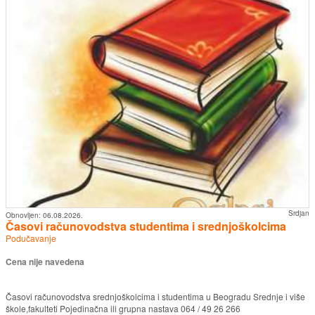
Srdjan
Obnovljen:
06.08.2026.
Časovi računovodstva studentima i srednjoškolcima
Podučavanje
Cena nije navedena
Časovi računovodstva srednjoškolcima i studentima u Beogradu Srednje i više
škole,fakulteti Pojedinačna ili grupna nastava 064 / 49 26 266