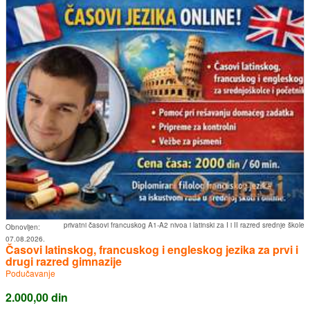
privatni časovi francuskog A1-A2 nivoa i latinski za I i II razred srednje škole
Obnovljen:
07.08.2026.
Časovi latinskog, francuskog i engleskog jezika za prvi i
drugi razred gimnazije
Podučavanje
2.000,00 din