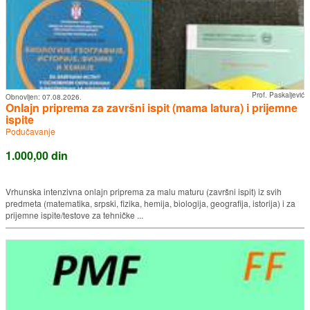
Prof. Paskaljević
Obnovljen:
07.08.2026.
Onlajn priprema za završni ispit (mama latura) i prijemne
ispite
Podučavanje
1.000,00 din
Vrhunska intenzivna onlajn priprema za malu maturu (završni ispit) iz svih
predmeta (matematika, srpski, fizika, hemija, biologija, geografija, istorija) i za
prijemne ispite/testove za tehničke ...