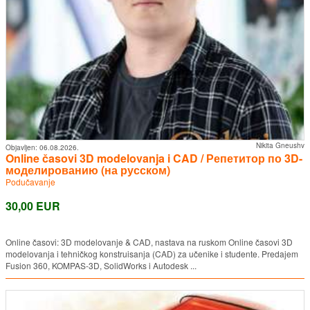
Nikita Gneushv
Objavljen:
06.08.2026.
Online časovi 3D modelovanja i CAD / Репетитор по 3D-
моделированию (на русском)
Podučavanje
30,00 EUR
Online časovi: 3D modelovanje & CAD, nastava na ruskom Online časovi 3D
modelovanja i tehničkog konstruisanja (CAD) za učenike i studente. Predajem
Fusion 360, KOMPAS-3D, SolidWorks i Autodesk ...