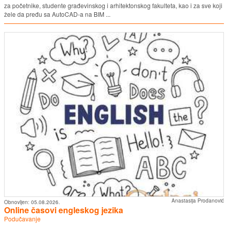
za početnike, studente građevinskog i arhitektonskog fakulteta, kao i za sve koji
žele da pređu sa AutoCAD-a na BIM ...
Anastasija Prodanović
Obnovljen:
05.08.2026.
Online časovi engleskog jezika
Podučavanje