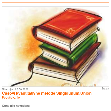
Srdjan
Obnovljen:
06.08.2026.
Časovi kvantitativne metode Singidunum,Union
Podučavanje
Cena nije navedena