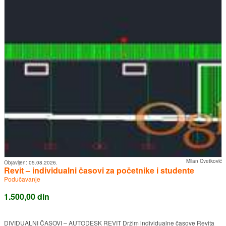
Milan Cvetković
Objavljen:
05.08.2026.
Revit – individualni časovi za početnike i studente
Podučavanje
1.500,00 din
DIVIDUALNI ČASOVI – AUTODESK REVIT Držim individualne časove Revita