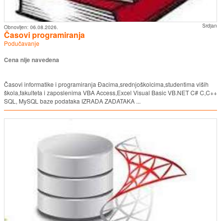
Srdjan
Obnovljen:
06.08.2026.
Časovi programiranja
Podučavanje
Cena nije navedena
Časovi informatike i programiranja Đacima,srednjoškolcima,studentima viših
škola,fakulteta i zaposlenima VBA Access,Excel Visual Basic VB.NET C# C,C++
SQL, MySQL baze podataka IZRADA ZADATAKA ...