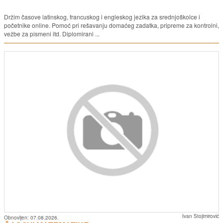
Držim časove latinskog, francuskog i engleskog jezika za srednjoškolce i
početnike online. Pomoć pri rešavanju domaćeg zadatka, pripreme za kontrolni,
vežbe za pismeni itd. Diplomirani ...
Ivan Stojimirović
Obnovljen:
07.08.2026.