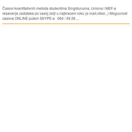
Časovi kvantitativnih metoda studentima Singidunuma, Uniona i MEF-a
resavanje zadataka po vasoj zelji u najkracem roku (e-mail,viber...) Mogucnost
casova ONLINE putem SKYPE-a 064 / 49 26 ...