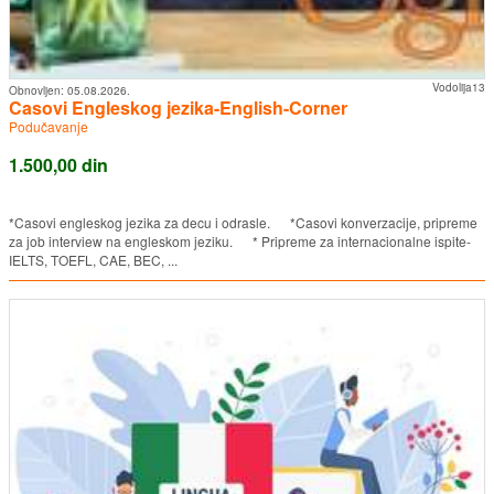
Vodolija13
Obnovljen:
05.08.2026.
Casovi Engleskog jezika-English-Corner
Podučavanje
1.500,00 din
*Casovi engleskog jezika za decu i odrasle. *Casovi konverzacije, pripreme
za job interview na engleskom jeziku. * Pripreme za internacionalne ispite-
IELTS, TOEFL, CAE, BEC, ...