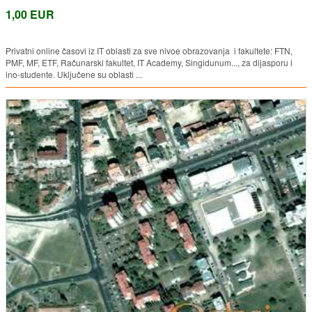
1,00 EUR
Privatni online časovi iz IT oblasti za sve nivoe obrazovanja i fakultete: FTN,
PMF, MF, ETF, Računarski fakultet, IT Academy, Singidunum..., za dijasporu i
ino-studente. Uključene su oblasti ...