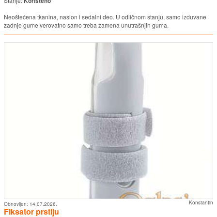
Stanje:
Korišteno
Neoštećena tkanina, naslon i sedalni deo. U odličnom stanju, samo izduvane
zadnje gume verovatno samo treba zamena unutrašnjih guma.
Konstantin
Obnovljen:
14.07.2026.
Fiksator prstiju