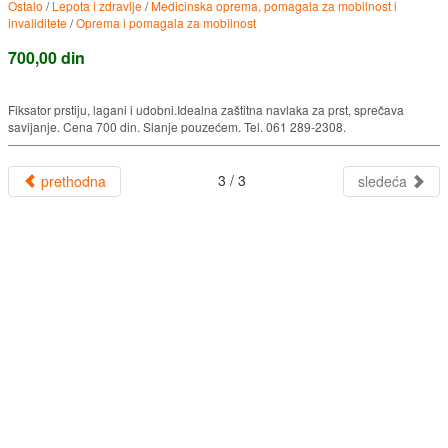
Ostalo
/
Lepota i zdravlje
/
Medicinska oprema, pomagala za mobilnost i
invaliditete
/
Oprema i pomagala za mobilnost
700,00 din
Fiksator prstiju, lagani i udobni.Idealna zaštitna navlaka za prst, sprečava
savijanje. Cena 700 din. Slanje pouzećem. Tel. 061 289-2308.
3 / 3
prethodna
sledeća