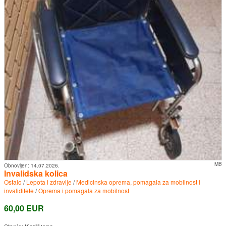
MB
Obnovljen:
14.07.2026.
Invalidska kolica
Ostalo
/
Lepota i zdravlje
/
Medicinska oprema, pomagala za mobilnost i
invaliditete
/
Oprema i pomagala za mobilnost
60,00 EUR