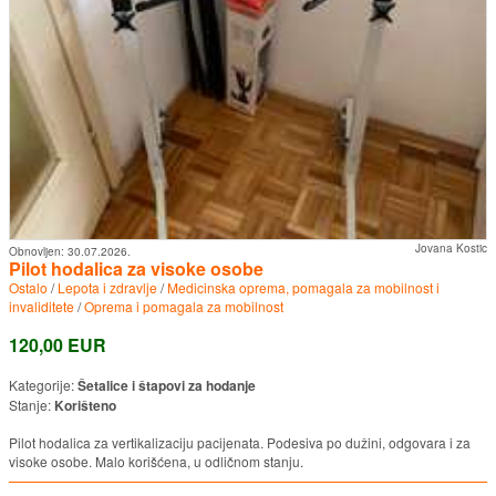
Jovana Kostic
Obnovljen:
30.07.2026.
Pilot hodalica za visoke osobe
Ostalo
/
Lepota i zdravlje
/
Medicinska oprema, pomagala za mobilnost i
invaliditete
/
Oprema i pomagala za mobilnost
120,00 EUR
Kategorije:
Šetalice i štapovi za hodanje
Stanje:
Korišteno
Pilot hodalica za vertikalizaciju pacijenata. Podesiva po dužini, odgovara i za
visoke osobe. Malo korišćena, u odličnom stanju.