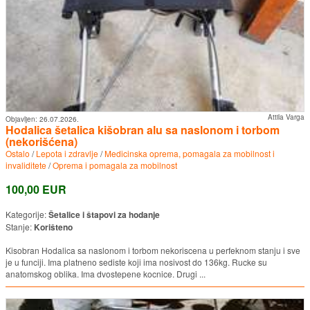
Attila Varga
Objavljen:
26.07.2026.
Hodalica šetalica kišobran alu sa naslonom i torbom
(nekorišćena)
Ostalo
/
Lepota i zdravlje
/
Medicinska oprema, pomagala za mobilnost i
invaliditete
/
Oprema i pomagala za mobilnost
100,00 EUR
Kategorije:
Šetalice i štapovi za hodanje
Stanje:
Korišteno
Kisobran Hodalica sa naslonom i torbom nekoriscena u perfeknom stanju i sve
je u funciji. Ima platneno sediste koji ima nosivost do 136kg. Rucke su
anatomskog oblika. Ima dvostepene kocnice. Drugi ...