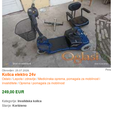
Pera
Obnovljen:
25.07.2026.
Kolica elektro 24v
Ostalo
/
Lepota i zdravlje
/
Medicinska oprema, pomagala za mobilnost i
invaliditete
/
Oprema i pomagala za mobilnost
249,00 EUR
Kategorije:
Invalidska kolica
Stanje:
Korišteno