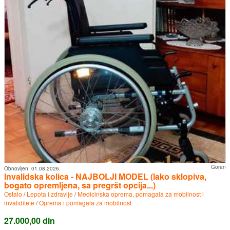
Goran
Obnovljen:
01.08.2026.
Invalidska kolica - NAJBOLJI MODEL (lako sklopiva,
bogato opremljena, sa pregršt opcija...)
Ostalo
/
Lepota i zdravlje
/
Medicinska oprema, pomagala za mobilnost i
invaliditete
/
Oprema i pomagala za mobilnost
27.000,00 din