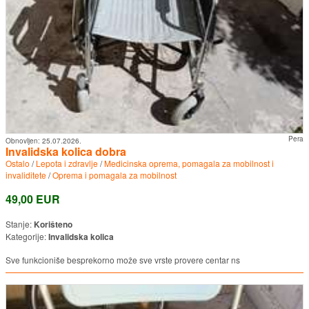
Pera
Obnovljen:
25.07.2026.
Invalidska kolica dobra
Ostalo
/
Lepota i zdravlje
/
Medicinska oprema, pomagala za mobilnost i
invaliditete
/
Oprema i pomagala za mobilnost
49,00 EUR
Stanje:
Korišteno
Kategorije:
Invalidska kolica
Sve funkcioniše besprekorno može sve vrste provere centar ns