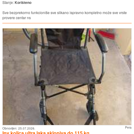
Stanje:
Korišteno
Sve bezprekorno funkcioniše sve slikano ispravno kompletno može sve vrste
provere centar ns
Pera
Obnovljen:
25.07.2026.
Inv kolica ultra laka sklopiva do 115 kg