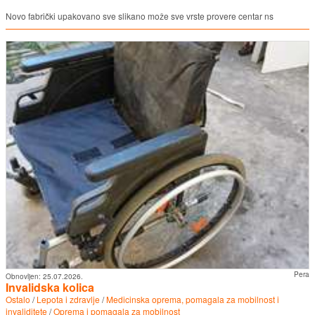
Novo fabrički upakovano sve slikano može sve vrste provere centar ns
Pera
Obnovljen:
25.07.2026.
Invalidska kolica
Ostalo
/
Lepota i zdravlje
/
Medicinska oprema, pomagala za mobilnost i
invaliditete
/
Oprema i pomagala za mobilnost