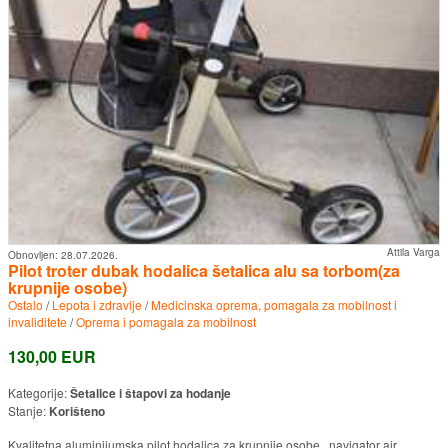
Attila Varga
Obnovljen:
28.07.2026.
Pilot troter dubak hodalica šetalica alu sa torbom(za
krupnije osobe)
Ostalo
/
Lepota i zdravlje
/
Medicinska oprema, pomagala za mobilnost i
invaliditete
/
Oprema i pomagala za mobilnost
130,00 EUR
Kategorije:
Šetalice i štapovi za hodanje
Stanje:
Korišteno
Kvalitetna aluminijumska pilot hodalica za krupnije osobe , navigator air