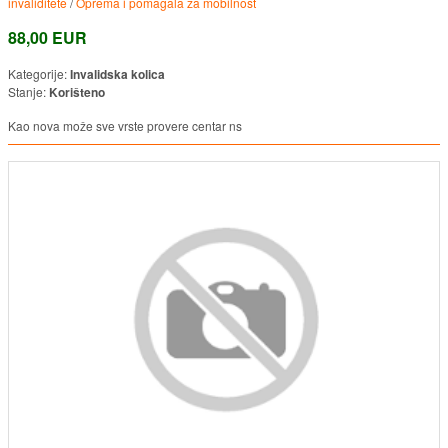
invaliditete
/
Oprema i pomagala za mobilnost
88,00 EUR
Kategorije:
Invalidska kolica
Stanje:
Korišteno
Kao nova može sve vrste provere centar ns