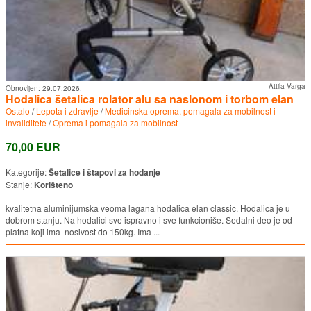
Attila Varga
Obnovljen:
29.07.2026.
Hodalica šetalica rolator alu sa naslonom i torbom elan
Ostalo
/
Lepota i zdravlje
/
Medicinska oprema, pomagala za mobilnost i
invaliditete
/
Oprema i pomagala za mobilnost
70,00 EUR
Kategorije:
Šetalice i štapovi za hodanje
Stanje:
Korišteno
kvalitetna aluminijumska veoma lagana hodalica elan classic. Hodalica je u
dobrom stanju. Na hodalici sve ispravno i sve funkcioniše. Sedalni deo je od
platna koji ima nosivost do 150kg. Ima ...