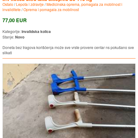
Ostalo
/
Lepota i zdravlje
/
Medicinska oprema, pomagala za mobilnost i
invaliditete
/
Oprema i pomagala za mobilnost
77,00 EUR
Kategorije:
Invalidska kolica
Stanje:
Novo
Doneta bez tragova korišćenja može sve vrste provere centar ns pokušano sve
slikati