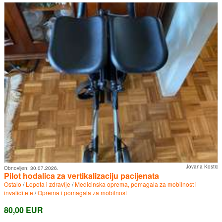
Jovana Kostic
Obnovljen:
30.07.2026.
Pilot hodalica za vertikalizaciju pacijenata
Ostalo
/
Lepota i zdravlje
/
Medicinska oprema, pomagala za mobilnost i
invaliditete
/
Oprema i pomagala za mobilnost
80,00 EUR