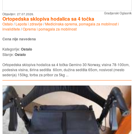
Gradjanski Oglasnik
Objavljen:
27.07.2026.
Ortopedska sklopiva hodalica sa 4 točka
Ostalo
/
Lepota i zdravlje
/
Medicinska oprema, pomagala za mobilnost i
invaliditete
/
Oprema i pomagala za mobilnost
Cena nije navedena
Kategorije:
Ostalo
Stanje:
Ostalo
Ortopedska sklopiva hodalica sa 4 točka Gemino 30 Norway, visina 78-100cm,
podesiva visina, širina sedišta 60cm, dužina sedišta 65cm, nosivost (mesto
sedenja) 150kg, torba za pribor za 5kg ...