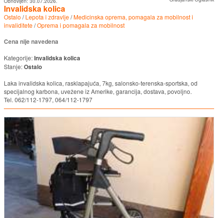
Obnovljen:
30.07.2026.
Invalidska kolica
Ostalo
/
Lepota i zdravlje
/
Medicinska oprema, pomagala za mobilnost i
invaliditete
/
Oprema i pomagala za mobilnost
Cena nije navedena
Kategorije:
Invalidska kolica
Stanje:
Ostalo
Laka invalidska kolica, rasklapajuća, 7kg, salonsko-terenska-sportska, od
specijalnog karbona, uvežene iz Amerike, garancija, dostava, povoljno.
Tel. 062/112-1797, 064/112-1797