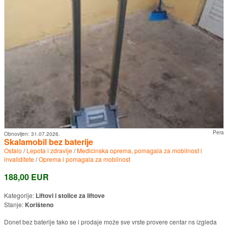
Pera
Obnovljen:
31.07.2026.
Skalamobil bez baterije
Ostalo
/
Lepota i zdravlje
/
Medicinska oprema, pomagala za mobilnost i
invaliditete
/
Oprema i pomagala za mobilnost
188,00 EUR
Kategorije:
Liftovi i stolice za liftove
Stanje:
Korišteno
Donet bez baterije tako se i prodaje može sve vrste provere centar ns izgleda