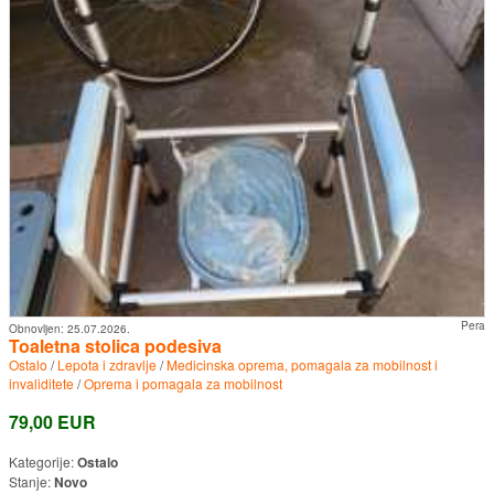
Pera
Obnovljen:
25.07.2026.
Toaletna stolica podesiva
Ostalo
/
Lepota i zdravlje
/
Medicinska oprema, pomagala za mobilnost i
invaliditete
/
Oprema i pomagala za mobilnost
79,00 EUR
Kategorije:
Ostalo
Stanje:
Novo