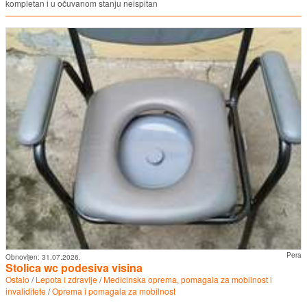
kompletan i u očuvanom stanju neispitan
Pera
Obnovljen:
31.07.2026.
Stolica wc podesiva visina
Ostalo
/
Lepota i zdravlje
/
Medicinska oprema, pomagala za mobilnost i
invaliditete
/
Oprema i pomagala za mobilnost