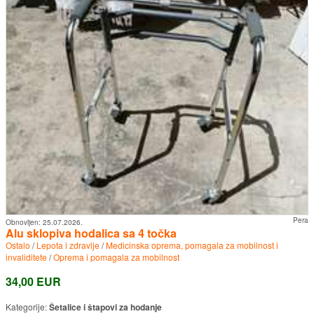
Pera
Obnovljen:
25.07.2026.
Alu sklopiva hodalica sa 4 točka
Ostalo
/
Lepota i zdravlje
/
Medicinska oprema, pomagala za mobilnost i
invaliditete
/
Oprema i pomagala za mobilnost
34,00 EUR
Kategorije:
Šetalice i štapovi za hodanje