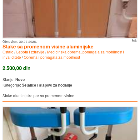
Mile
Obnovljen:
30.07.2026.
Štake sa promenom visine aluminijske
Ostalo
/
Lepota i zdravlje
/
Medicinska oprema, pomagala za mobilnost i
invaliditete
/
Oprema i pomagala za mobilnost
2.500,00 din
Stanje:
Novo
Kategorije:
Šetalice i štapovi za hodanje
Štake aluminijske par sa promenom visine