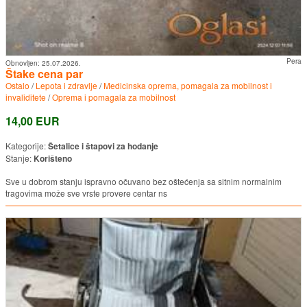
Pera
Obnovljen:
25.07.2026.
Štake cena par
Ostalo
/
Lepota i zdravlje
/
Medicinska oprema, pomagala za mobilnost i
invaliditete
/
Oprema i pomagala za mobilnost
14,00 EUR
Kategorije:
Šetalice i štapovi za hodanje
Stanje:
Korišteno
Sve u dobrom stanju ispravno očuvano bez oštećenja sa sitnim normalnim
tragovima može sve vrste provere centar ns