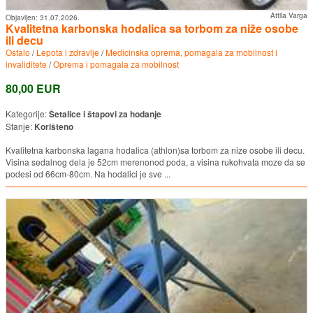
Attila Varga
Objavljen:
31.07.2026.
Kvalitetna karbonska hodalica sa torbom za niže osobe
ili decu
Ostalo
/
Lepota i zdravlje
/
Medicinska oprema, pomagala za mobilnost i
invaliditete
/
Oprema i pomagala za mobilnost
80,00 EUR
Kategorije:
Šetalice i štapovi za hodanje
Stanje:
Korišteno
Kvalitetna karbonska lagana hodalica (athlon)sa torbom za nize osobe ili decu.
Visina sedalnog dela je 52cm merenonod poda, a visina rukohvata moze da se
podesi od 66cm-80cm. Na hodalici je sve ...