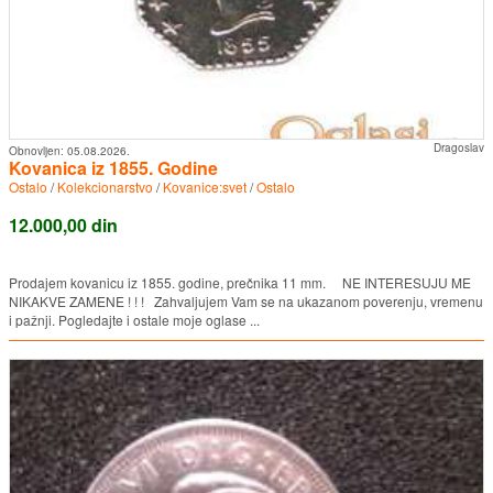
Dragoslav
Obnovljen:
05.08.2026.
Kovanica iz 1855. Godine
Ostalo
/
Kolekcionarstvo
/
Kovanice:svet
/
Ostalo
12.000,00 din
Prodajem kovanicu iz 1855. godine, prečnika 11 mm. NE INTERESUJU ME
NIKAKVE ZAMENE ! ! ! Zahvaljujem Vam se na ukazanom poverenju, vremenu
i pažnji. Pogledajte i ostale moje oglase ...