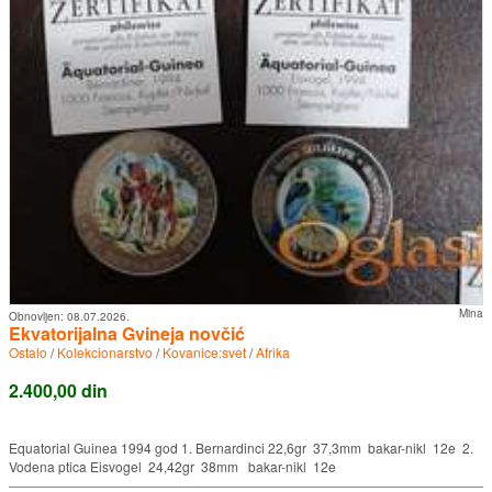
Mina
Obnovljen:
08.07.2026.
Ekvatorijalna Gvineja novčić
Ostalo
/
Kolekcionarstvo
/
Kovanice:svet
/
Afrika
2.400,00 din
Equatorial Guinea 1994 god 1. Bernardinci 22,6gr 37,3mm bakar-nikl 12e 2.
Vodena ptica Eisvogel 24,42gr 38mm bakar-nikl 12e