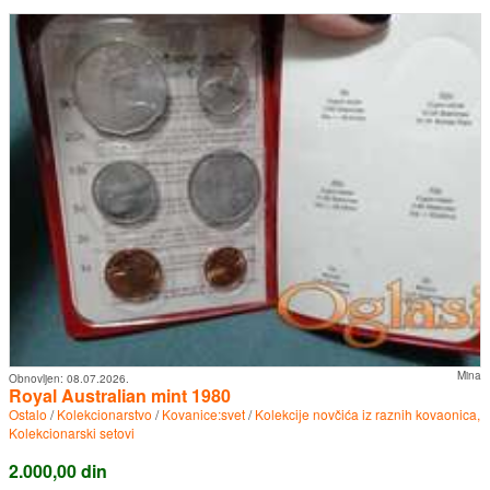
Mina
Obnovljen:
08.07.2026.
Royal Australian mint 1980
Ostalo
/
Kolekcionarstvo
/
Kovanice:svet
/
Kolekcije novčića iz raznih kovaonica,
Kolekcionarski setovi
2.000,00 din