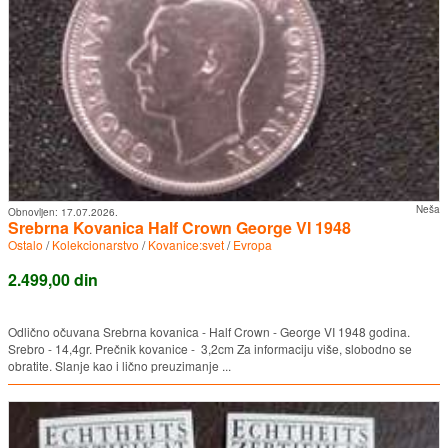
Neša
Obnovljen:
17.07.2026.
Srebrna Kovanica Half Crown George VI 1948
Ostalo
/
Kolekcionarstvo
/
Kovanice:svet
/
Evropa
2.499,00 din
Odlično očuvana Srebrna kovanica - Half Crown - George VI 1948 godina.
Srebro - 14,4gr. Prečnik kovanice - 3,2cm Za informaciju više, slobodno se
obratite. Slanje kao i lično preuzimanje ...