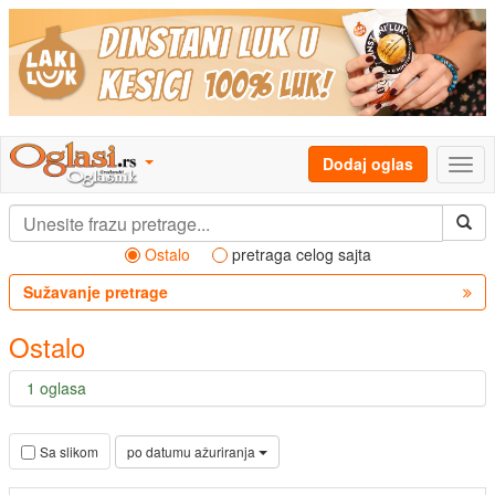
Dodaj oglas
Ostalo
pretraga celog sajta
Sužavanje pretrage
Ostalo
1 oglasa
po datumu ažuriranja
Sa slikom