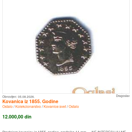
Dragoslav
Obnovljen:
05.08.2026.
Kovanica iz 1855. Godine
Ostalo
/
Kolekcionarstvo
/
Kovanice:svet
/
Ostalo
12.000,00 din
Prodajem kovanicu iz 1855. godine, prečnika 11 mm. NE INTERESUJU ME