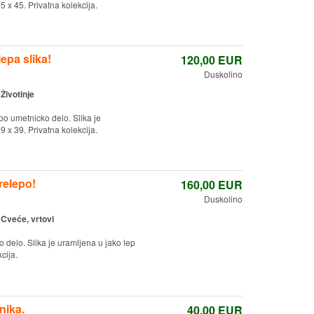
 x 45. Privatna kolekcija.
epa slika!
120,00
EUR
Duskolino
:
Životinje
po umetnicko delo. Slika je
 x 39. Privatna kolekcija.
relepo!
160,00
EUR
Duskolino
:
Cveće, vrtovi
 delo. Slika je uramljena u jako lep
cija.
nika.
40,00
EUR