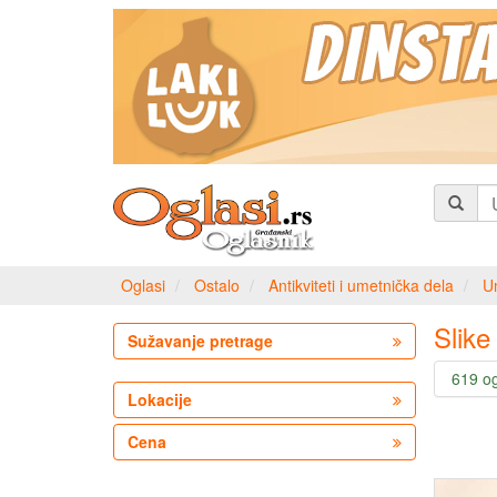
Oglasi
Ostalo
Antikviteti i umetnička dela
U
Slike
Sužavanje pretrage
619 o
Lokacije
Cena