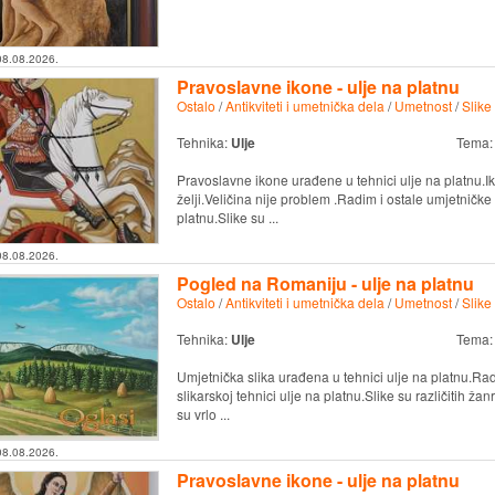
08.08.2026.
Pravoslavne ikone - ulje na platnu
Ostalo
/
Antikviteti i umetnička dela
/
Umetnost
/
Slike
Tehnika:
Ulje
Tema
Pravoslavne ikone urađene u tehnici ulje na platnu.I
želji.Veličina nije problem .Radim i ostale umjetničke s
platnu.Slike su ...
08.08.2026.
Pogled na Romaniju - ulje na platnu
Ostalo
/
Antikviteti i umetnička dela
/
Umetnost
/
Slike
Tehnika:
Ulje
Tema
Umjetnička slika urađena u tehnici ulje na platnu.Rad
slikarskoj tehnici ulje na platnu.Slike su različitih žan
su vrlo ...
08.08.2026.
Pravoslavne ikone - ulje na platnu