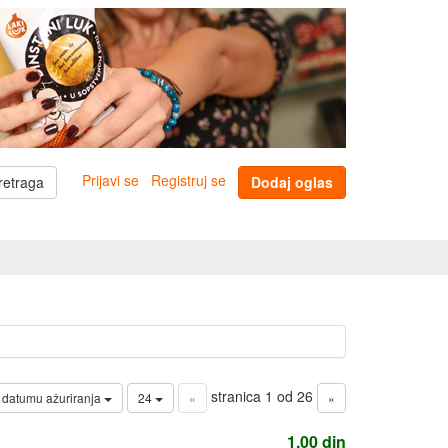
Prijavi se
Registruj se
retraga
Dodaj oglas
stranica 1 od 26
 datumu ažuriranja
24
«
»
1,00
din