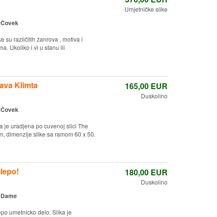
Umjetničke slike
:
Čovek
e su različitih žanrova , motiva i
. Ukoliko i vi u stanu ili
tava Klimta
165,00
EUR
Duskolino
:
Čovek
a je uradjena po cuvenoj slici The
am, dimenzije slike sa ramom 60 x 50.
elepo!
180,00
EUR
Duskolino
:
Dame
epo umetnicko delo. Slika je