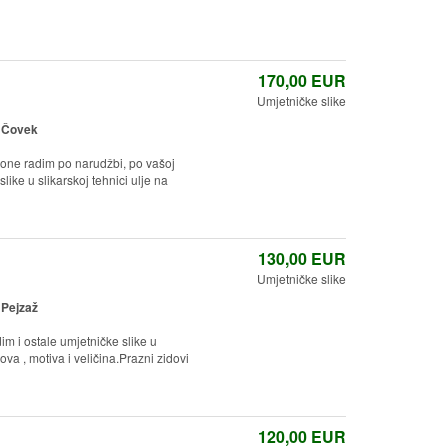
170,00
EUR
Umjetničke slike
:
Čovek
kone radim po narudžbi, po vašoj
like u slikarskoj tehnici ulje na
130,00
EUR
Umjetničke slike
:
Pejzaž
im i ostale umjetničke slike u
rova , motiva i veličina.Prazni zidovi
120,00
EUR