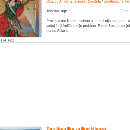
Ostalo
/
Antikviteti i umetnička dela
/
Umetnost
/
Slike
Tehnika:
Ulje
Tema
Pravoslavne ikone urađene u tehnici ulje na platnu.I
vašoj želji.Veličina nije problem .Radim i ostale umjetn
platnu.Slike su ...
08.08.2026.
Replike slika - slikar Njegoš