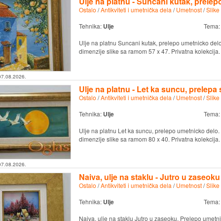
Ulje na platnu - Suncani kutak, prelep
Ostalo
/
Antikviteti i umetnička dela
/
Umetnost
/
Slike
Tehnika:
Ulje
Tema
Ulje na platnu Suncani kutak, prelepo umetnicko delo.
dimenzije slike sa ramom 57 x 47. Privatna kolekcija.
07.08.2026.
Ulje na platnu - Let ka suncu, prelepa s
Ostalo
/
Antikviteti i umetnička dela
/
Umetnost
/
Slike
Tehnika:
Ulje
Tema
Ulje na platnu Let ka suncu, prelepo umetnicko delo. 
dimenzije slike sa ramom 80 x 40. Privatna kolekcija.
07.08.2026.
Naiva, ulje na staklu - Jutro u zaseoku
Ostalo
/
Antikviteti i umetnička dela
/
Umetnost
/
Slike
Tehnika:
Ulje
Tema
Naiva, ulje na staklu Jutro u zaseoku. Prelepo umetni