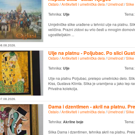
Ostalo
/
Antikviteti i umetnička dela
/
Umetnost
/
Slike
Tehnika:
Ulje
Tema
Umjetničke slike urađene u tehnici ulje na platnu. Slik
veličina. Prazni zidovi su vrlo česti u mnogim domovima
ugostiteljskim ...
08.08.2026.
Ulje na platnu - Poljubac. Po slici Gus
Ostalo
/
Antikviteti i umetnička dela
/
Umetnost
/
Slike
Tehnika:
Ulje
Tema
Ulje na platnu Poljubac, prelepo umetnicko delo. Slik
Kiss, Gustava Klimta. Slika je uramljena u jako lep r
Privatna kolekcija.
07.08.2026.
Dama i dzentlmen - akril na platnu. Pr
Ostalo
/
Antikviteti i umetnička dela
/
Umetnost
/
Slike
Tehnika:
Akrilne boje
Tema
Slika Dama i dzentlmen, tehnika akril na platnu. Prel