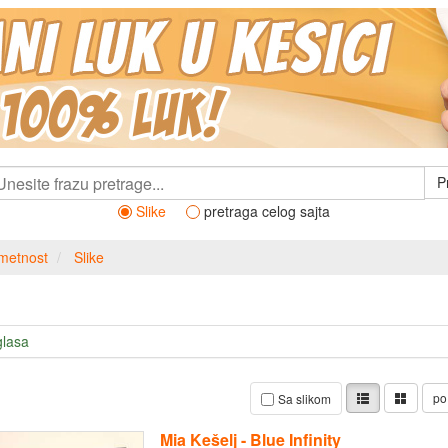
P
Slike
pretraga celog sajta
metnost
Slike
glasa
po
Sa slikom
Mia Kešelj - Blue Infinity