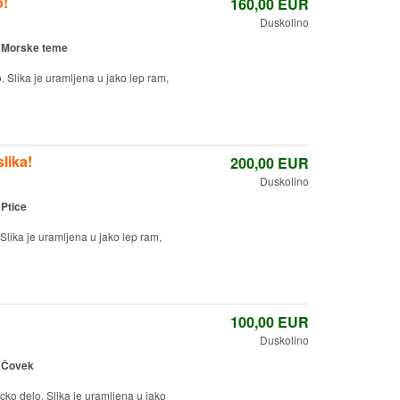
o!
160,00
EUR
Duskolino
:
Morske teme
 Slika je uramljena u jako lep ram,
lika!
200,00
EUR
Duskolino
:
Ptice
Slika je uramljena u jako lep ram,
100,00
EUR
Duskolino
:
Čovek
cko delo. Slika je uramljena u jako