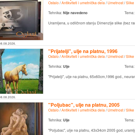
Ostalo
/
Antikviteti i umetnička dela
/
Umetnost
/
Slike
Tehnika:
Nije navedeno
Tema
Uramljena, u odličnom stanju Dimenzije slike (bez 
08.08.2026.
"Prijatelji", ulje na platnu, 1996
Ostalo
/
Antikviteti i umetnička dela
/
Umetnost
/
Slike
Tehnika:
Ulje
Tema
"Prijatelji", ulje na platnu, 65x60cm,1996 god., neur
08.08.2026.
"Poljubac", ulje na platnu, 2005
Ostalo
/
Antikviteti i umetnička dela
/
Umetnost
/
Slike
Tehnika:
Ulje
Tema
"Poljubac", ulje na platnu, 43x34cm 2005 god, uraml