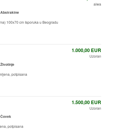
aiwa
:
Abstraktne
rama) 100x70 cm Isporuka u Beogradu
1.000,00
EUR
Uzoran
:
Životinje
amljena, potpisana
1.500,00
EUR
Uzoran
:
Čovek
jena, potpisana