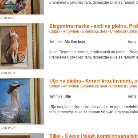
uramljena u jako lep ram, dimenzije slike sa ramom 55
07.08.2026.
Elegantna macka - akril na platnu. Prel
Ostalo
/
Antikviteti i umetnička dela
/
Umetnost
/
Slike
Tehnika:
Akrilne boje
Tema
Slika Elegantna macka, tehnika akril na platnu. Prele
uramljena u jako lep ram, dimenzije slike sa ramom 49
07.08.2026.
Ulje na platnu - Koraci kroz lavandu, p
Ostalo
/
Antikviteti i umetnička dela
/
Umetnost
/
Slike
Tehnika:
Ulje
Tema
Ulje na platnu Koraci kroz lavandu, prelepo umetnicko
ram, dimenzije slike sa ramom 58 x 48. Privatna kolek
07.08.2026.
Slika - Cvece i tekst, kombinovana teh