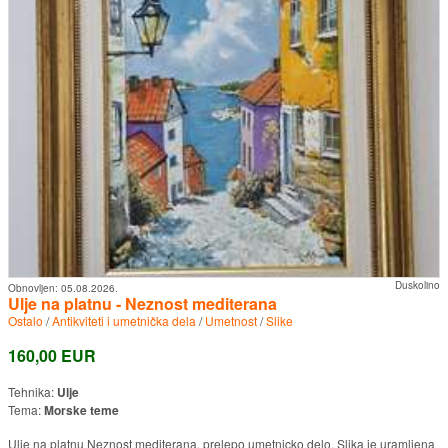
Duskolino
Obnovljen:
05.08.2026.
Ulje na platnu - Neznost mediterana
Ostalo
/
Antikviteti i umetnička dela
/
Umetnost
/
Slike
160,00 EUR
Tehnika:
Ulje
Tema:
Morske teme
Ulje na platnu Neznost mediterana, prelepo umetnicko delo. Slika je uramljena