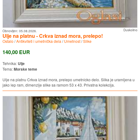
Duskolino
Obnovljen:
05.08.2026.
Ulje na platnu - Crkva iznad mora, prelepo!
Ostalo
/
Antikviteti i umetnička dela
/
Umetnost
/
Slike
140,00 EUR
Tehnika:
Ulje
Tema:
Morske teme
Ulje na platnu Crkva iznad mora, prelepo umetnicko delo. Slika je uramljena u
jako lep ram, dimenzije slike sa ramom 53 x 43. Privatna kolekcija.