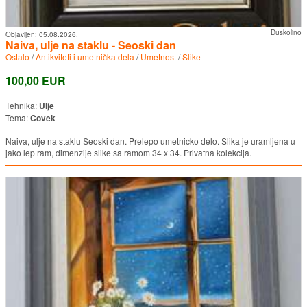
Duskolino
Objavljen:
05.08.2026.
Naiva, ulje na staklu - Seoski dan
Ostalo
/
Antikviteti i umetnička dela
/
Umetnost
/
Slike
100,00 EUR
Tehnika:
Ulje
Tema:
Čovek
Naiva, ulje na staklu Seoski dan. Prelepo umetnicko delo. Slika je uramljena u
jako lep ram, dimenzije slike sa ramom 34 x 34. Privatna kolekcija.