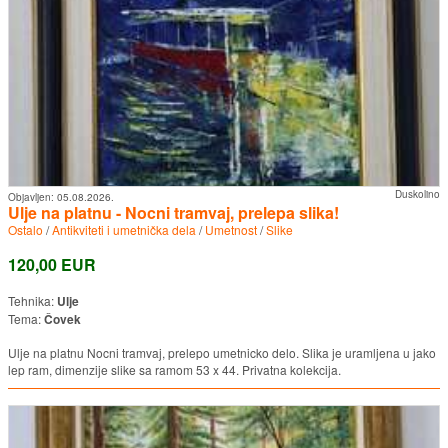
Duskolino
Objavljen:
05.08.2026.
Ulje na platnu - Nocni tramvaj, prelepa slika!
Ostalo
/
Antikviteti i umetnička dela
/
Umetnost
/
Slike
120,00 EUR
Tehnika:
Ulje
Tema:
Čovek
Ulje na platnu Nocni tramvaj, prelepo umetnicko delo. Slika je uramljena u jako
lep ram, dimenzije slike sa ramom 53 x 44. Privatna kolekcija.