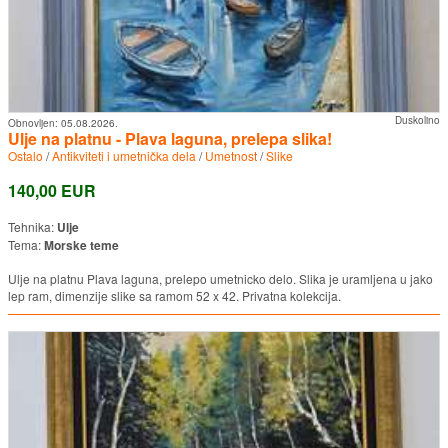
Duskolino
Obnovljen:
05.08.2026.
Ulje na platnu - Plava laguna, prelepa slika!
Ostalo
/
Antikviteti i umetnička dela
/
Umetnost
/
Slike
140,00 EUR
Tehnika:
Ulje
Tema:
Morske teme
Ulje na platnu Plava laguna, prelepo umetnicko delo. Slika je uramljena u jako
lep ram, dimenzije slike sa ramom 52 x 42. Privatna kolekcija.