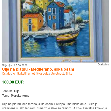
Duskolino
Objavljen:
05.08.2026.
Ulje na platnu - Mediterano, slika osam
Ostalo
/
Antikviteti i umetnička dela
/
Umetnost
/
Slike
180,00 EUR
Tehnika:
Ulje
Tema:
Morske teme
Ulje na platnu Mediterano, slika osam. Prelepo umetnicko delo. Slika je
uramljena u jako lep ram, dimenzije slike sa ramom 54 x 54. Privatna kolekcija.