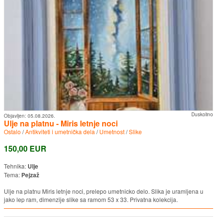
Duskolino
Objavljen:
05.08.2026.
Ulje na platnu - Miris letnje noci
Ostalo
/
Antikviteti i umetnička dela
/
Umetnost
/
Slike
150,00 EUR
Tehnika:
Ulje
Tema:
Pejzaž
Ulje na platnu Miris letnje noci, prelepo umetnicko delo. Slika je uramljena u
jako lep ram, dimenzije slike sa ramom 53 x 33. Privatna kolekcija.