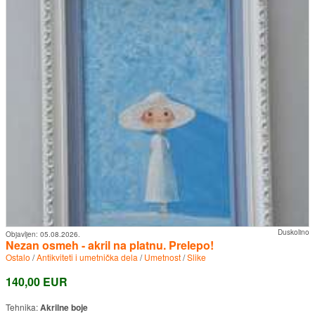
Duskolino
Objavljen:
05.08.2026.
Nezan osmeh - akril na platnu. Prelepo!
Ostalo
/
Antikviteti i umetnička dela
/
Umetnost
/
Slike
140,00 EUR
Tehnika:
Akrilne boje