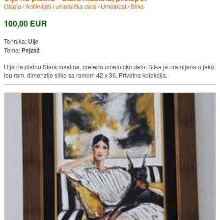
Ostalo
/
Antikviteti i umetnička dela
/
Umetnost
/
Slike
100,00 EUR
Tehnika:
Ulje
Tema:
Pejzaž
Ulje na platnu Stara maslina, prelepo umetnicko delo. Slika je uramljena u jako
lep ram, dimenzije slike sa ramom 42 x 36. Privatna kolekcija.