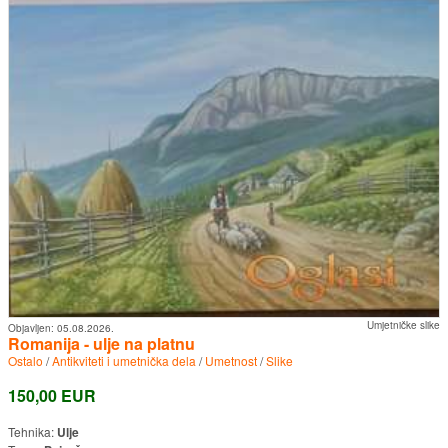
Umjetničke slike
Objavljen:
05.08.2026.
Romanija - ulje na platnu
Ostalo
/
Antikviteti i umetnička dela
/
Umetnost
/
Slike
150,00 EUR
Tehnika:
Ulje