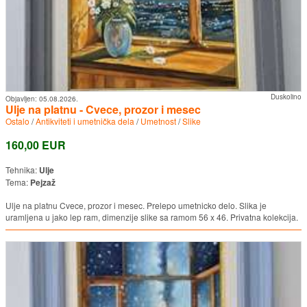
Duskolino
Objavljen:
05.08.2026.
Ulje na platnu - Cvece, prozor i mesec
Ostalo
/
Antikviteti i umetnička dela
/
Umetnost
/
Slike
160,00 EUR
Tehnika:
Ulje
Tema:
Pejzaž
Ulje na platnu Cvece, prozor i mesec. Prelepo umetnicko delo. Slika je
uramljena u jako lep ram, dimenzije slike sa ramom 56 x 46. Privatna kolekcija.