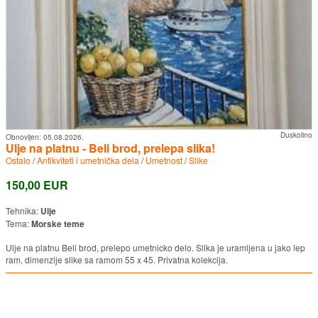
Duskolino
Obnovljen:
05.08.2026.
Ulje na platnu - Beli brod, prelepa slika!
Ostalo
/
Antikviteti i umetnička dela
/
Umetnost
/
Slike
150,00 EUR
Tehnika:
Ulje
Tema:
Morske teme
Ulje na platnu Beli brod, prelepo umetnicko delo. Slika je uramljena u jako lep
ram, dimenzije slike sa ramom 55 x 45. Privatna kolekcija.