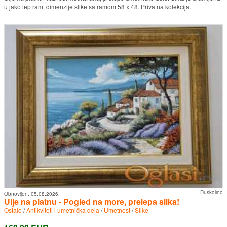
u jako lep ram, dimenzije slike sa ramom 58 x 48. Privatna kolekcija.
Duskolino
Obnovljen:
05.08.2026.
Ulje na platnu - Pogled na more, prelepa slika!
Ostalo
/
Antikviteti i umetnička dela
/
Umetnost
/
Slike