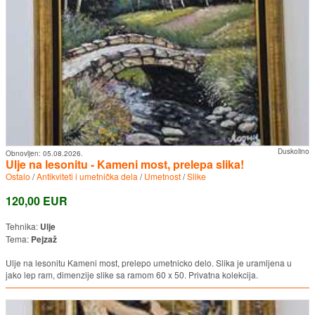
Duskolino
Obnovljen:
05.08.2026.
Ulje na lesonitu - Kameni most, prelepa slika!
Ostalo
/
Antikviteti i umetnička dela
/
Umetnost
/
Slike
120,00 EUR
Tehnika:
Ulje
Tema:
Pejzaž
Ulje na lesonitu Kameni most, prelepo umetnicko delo. Slika je uramljena u
jako lep ram, dimenzije slike sa ramom 60 x 50. Privatna kolekcija.