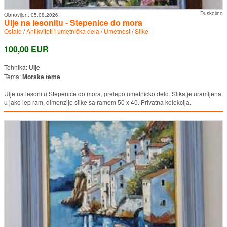
Duskolino
Obnovljen:
05.08.2026.
Ulje na lesonitu - Stepenice do mora
Ostalo
/
Antikviteti i umetnička dela
/
Umetnost
/
Slike
100,00 EUR
Tehnika:
Ulje
Tema:
Morske teme
Ulje na lesonitu Stepenice do mora, prelepo umetnicko delo. Slika je uramljena
u jako lep ram, dimenzije slike sa ramom 50 x 40. Privatna kolekcija.