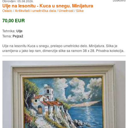
Duskolino
Obnovljen:
05.08.2026.
Ulje na lesonitu - Kuca u snegu. Minijatura
Ostalo
/
Antikviteti i umetnička dela
/
Umetnost
/
Slike
70,00 EUR
Tehnika:
Ulje
Tema:
Pejzaž
Ulje na lesonitu Kuca u snegu, prelepo umetnicko delo. Minijatura. Slika je
uramljena u jako lep ram, dimenzije slike sa ramom 38 x 28. Privatna kolekcija.