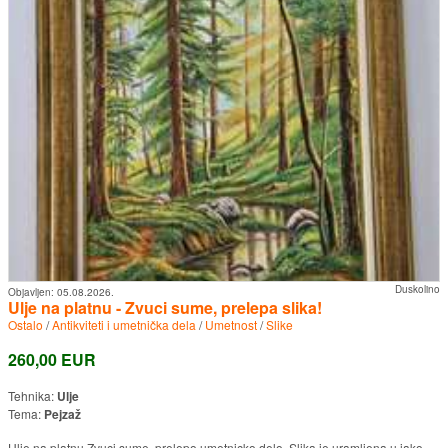
Duskolino
Objavljen:
05.08.2026.
Ulje na platnu - Zvuci sume, prelepa slika!
Ostalo
/
Antikviteti i umetnička dela
/
Umetnost
/
Slike
260,00 EUR
Tehnika:
Ulje
Tema:
Pejzaž
Ulje na platnu Zvuci sume, prelepo umetnicko delo. Slika je uramljena u jako