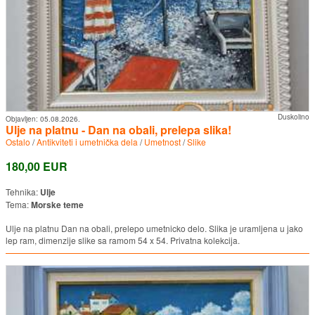
Duskolino
Objavljen:
05.08.2026.
Ulje na platnu - Dan na obali, prelepa slika!
Ostalo
/
Antikviteti i umetnička dela
/
Umetnost
/
Slike
180,00 EUR
Tehnika:
Ulje
Tema:
Morske teme
Ulje na platnu Dan na obali, prelepo umetnicko delo. Slika je uramljena u jako
lep ram, dimenzije slike sa ramom 54 x 54. Privatna kolekcija.