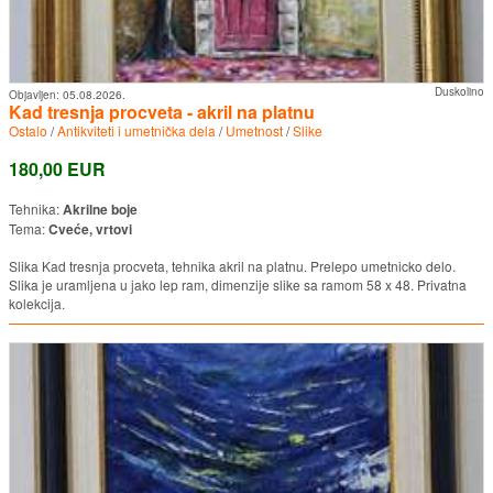
Duskolino
Objavljen:
05.08.2026.
Kad tresnja procveta - akril na platnu
Ostalo
/
Antikviteti i umetnička dela
/
Umetnost
/
Slike
180,00 EUR
Tehnika:
Akrilne boje
Tema:
Cveće, vrtovi
Slika Kad tresnja procveta, tehnika akril na platnu. Prelepo umetnicko delo.
Slika je uramljena u jako lep ram, dimenzije slike sa ramom 58 x 48. Privatna
kolekcija.