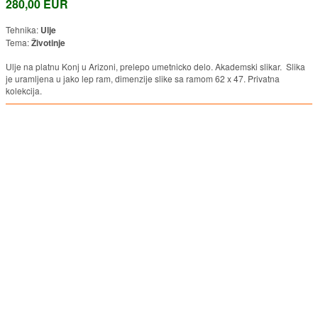
280,00 EUR
Tehnika:
Ulje
Tema:
Životinje
Ulje na platnu Konj u Arizoni, prelepo umetnicko delo. Akademski slikar. Slika
je uramljena u jako lep ram, dimenzije slike sa ramom 62 x 47. Privatna
kolekcija.