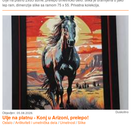
lep ram, dimenzije slike sa ramom 75 x 55. Privatna kolekcija.
Duskolino
Objavljen:
05.08.2026.
Ulje na platnu - Konj u Arizoni, prelepo!
Ostalo
/
Antikviteti i umetnička dela
/
Umetnost
/
Slike