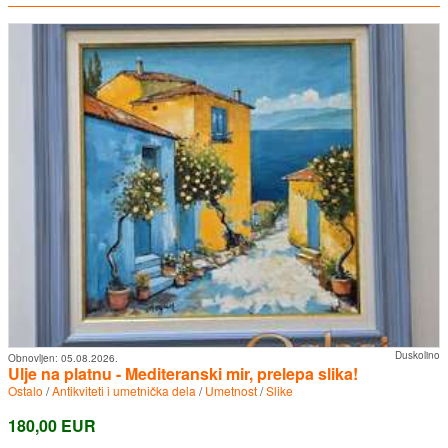
Duskolino
Obnovljen:
05.08.2026.
Ulje na platnu - Mediteranski mir, prelepa slika!
Ostalo
/
Antikviteti i umetnička dela
/
Umetnost
/
Slike
180,00 EUR