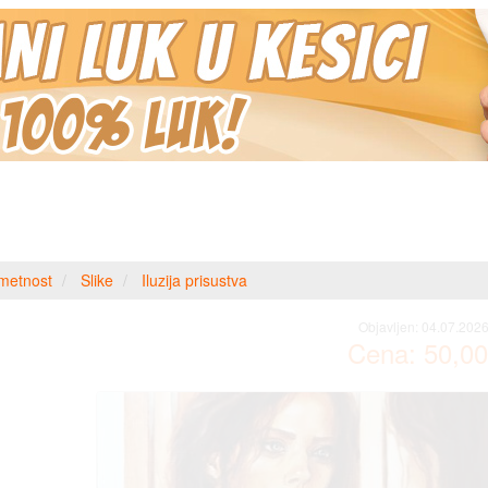
metnost
Slike
Iluzija prisustva
Objavljen:
04.07.2026
Cena:
50,00