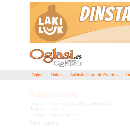
Oglasi
Ostalo
Antikviteti i umetnička dela
U
Iluzija prisustva
Lokacija:
Novi Sad grad (Srbija, Novi Sad)
Tehnika:
Ulje
Tema:
Figure i portreti
Tekst oglasa