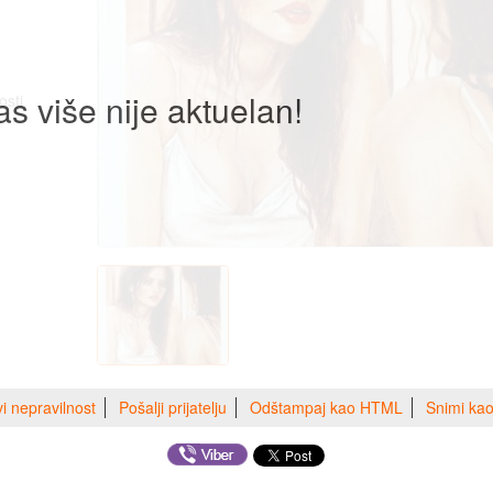
as više nije aktuelan!
osti.
vi nepravilnost
Pošalji prijatelju
Odštampaj kao HTML
Snimi ka