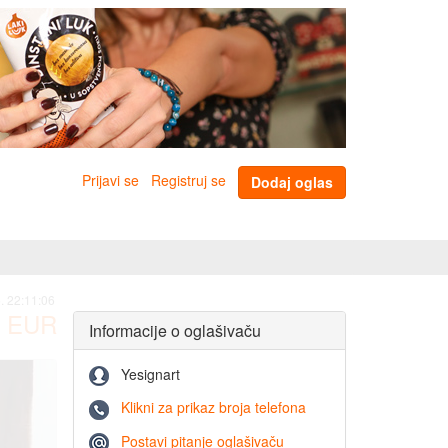
Prijavi se
Registruj se
Dodaj oglas
. 22:11:06
EUR
Informacije o oglašivaču
Yesignart
Klikni za prikaz broja telefona
Postavi pitanje oglašivaču