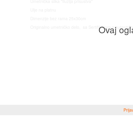
Umetnička slika "Iluzija prisustva"
Ulje na platnu
Dimenzije bez rama 25x30cm
Ovaj ogl
Originalno umetničko delo, sa Sertifikatom o autentičn
Prija