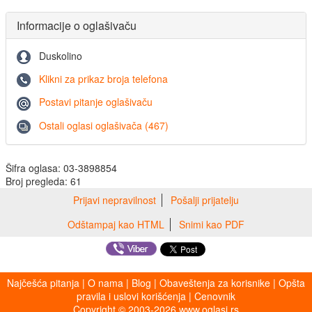
Informacije o oglašivaču
Duskolino
Klikni za prikaz broja telefona
Postavi pitanje oglašivaču
Ostali oglasi oglašivača (467)
Šifra oglasa: 03-3898854
Broj pregleda: 61
Prijavi nepravilnost
Pošalji prijatelju
Odštampaj kao HTML
Snimi kao PDF
Najčešća pitanja
|
O nama
|
Blog
|
Obaveštenja za korisnike
|
Opšta
pravila i uslovi korišćenja
|
Cenovnik
Copyright © 2003-2026 www.oglasi.rs