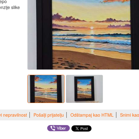
lepo
nzije slike
vi nepravilnost
Pošalji prijatelju
Odštampaj kao HTML
Snimi ka