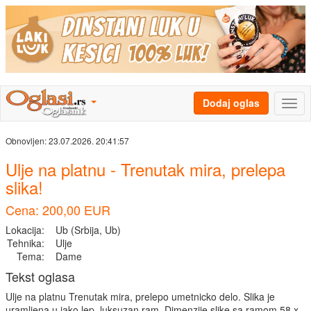
Dodaj oglas
Obnovljen:
23.07.2026. 20:41:57
Ulje na platnu - Trenutak mira, prelepa
slika!
Cena: 200,00 EUR
Lokacija:
Ub (Srbija, Ub)
Tehnika:
Ulje
Tema:
Dame
Tekst oglasa
Ulje na platnu Trenutak mira, prelepo umetnicko delo. Slika je
uramljena u jako lep, luksuzan ram. Dimenzije slike sa ramom 58 x