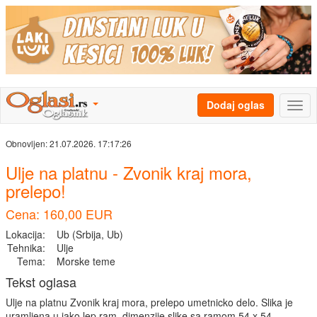
Dodaj oglas
Obnovljen:
21.07.2026. 17:17:26
Ulje na platnu - Zvonik kraj mora,
prelepo!
Cena: 160,00 EUR
Lokacija:
Ub (Srbija, Ub)
Tehnika:
Ulje
Tema:
Morske teme
Tekst oglasa
Ulje na platnu Zvonik kraj mora, prelepo umetnicko delo. Slika je
uramljena u jako lep ram, dimenzije slike sa ramom 54 x 54.