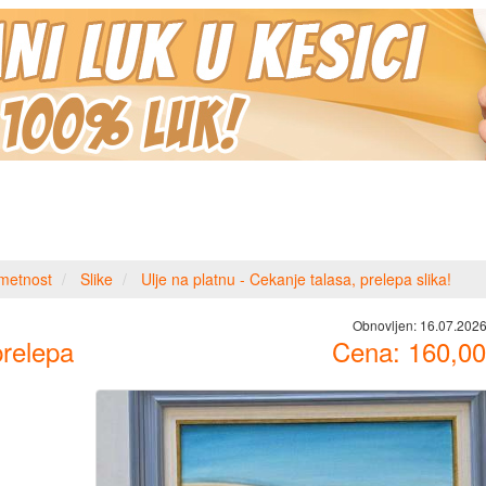
metnost
Slike
Ulje na platnu - Cekanje talasa, prelepa slika!
Obnovljen:
16.07.2026
prelepa
Cena:
160,00