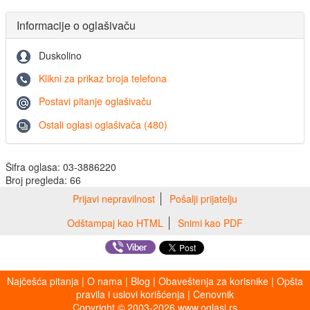
Informacije o oglašivaču
Duskolino
Klikni za prikaz broja telefona
Postavi pitanje oglašivaču
Ostali oglasi oglašivača (480)
Šifra oglasa: 03-3886220
Broj pregleda: 66
Prijavi nepravilnost
Pošalji prijatelju
Odštampaj kao HTML
Snimi kao PDF
Najčešća pitanja
|
O nama
|
Blog
|
Obaveštenja za korisnike
|
Opšta
pravila i uslovi korišćenja
|
Cenovnik
Copyright © 2003-2026 www.oglasi.rs