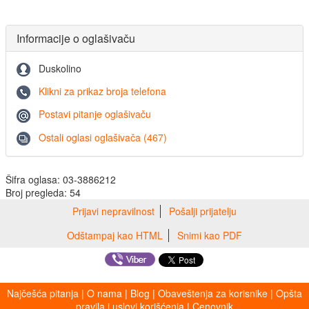
Informacije o oglašivaču
Duskolino
Klikni za prikaz broja telefona
Postavi pitanje oglašivaču
Ostali oglasi oglašivača (467)
Šifra oglasa: 03-3886212
Broj pregleda: 54
Prijavi nepravilnost
Pošalji prijatelju
Odštampaj kao HTML
Snimi kao PDF
Najčešća pitanja
|
O nama
|
Blog
|
Obaveštenja za korisnike
|
Opšta
pravila i uslovi korišćenja
|
Cenovnik