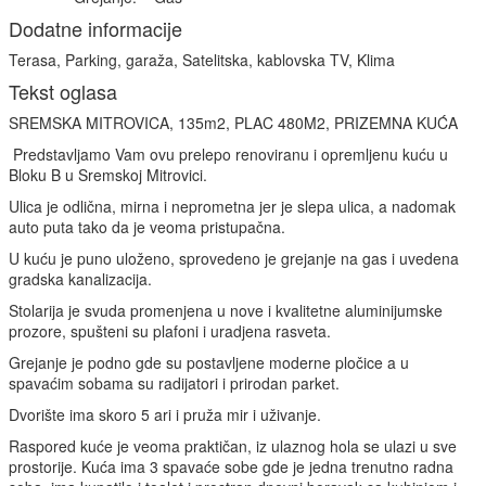
Dodatne informacije
Terasa, Parking, garaža, Satelitska, kablovska TV, Klima
Tekst oglasa
SREMSKA MITROVICA, 135m2, PLAC 480M2, PRIZEMNA KUĆA
Predstavljamo Vam ovu prelepo renoviranu i opremljenu kuću u
Bloku B u Sremskoj Mitrovici.
Ulica je odlična, mirna i neprometna jer je slepa ulica, a nadomak
auto puta tako da je veoma pristupačna.
U kuću je puno uloženo, sprovedeno je grejanje na gas i uvedena
gradska kanalizacija.
Stolarija je svuda promenjena u nove i kvalitetne aluminijumske
prozore, spušteni su plafoni i uradjena rasveta.
Grejanje je podno gde su postavljene moderne pločice a u
spavaćim sobama su radijatori i prirodan parket.
Dvorište ima skoro 5 ari i pruža mir i uživanje.
Raspored kuće je veoma praktičan, iz ulaznog hola se ulazi u sve
prostorije. Kuća ima 3 spavaće sobe gde je jedna trenutno radna