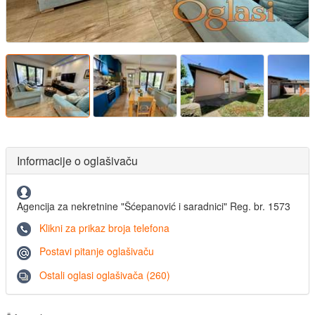
Informacije o oglašivaču
Agencija za nekretnine "Šćepanović i saradnici" Reg. br. 1573
Klikni za prikaz broja telefona
Postavi pitanje oglašivaču
Ostali oglasi oglašivača (260)