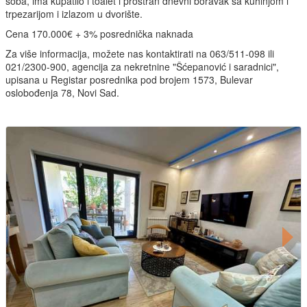
soba, ima kupatilo i toalet i prostran dnevni boravak sa kuhinjom i
trpezarijom i izlazom u dvorište.
Cena 170.000€ + 3% posrednička naknada
Za više informacija, možete nas kontaktirati na 063/511-098 ili
021/2300-900, agencija za nekretnine "Šćepanović i saradnici",
upisana u Registar posrednika pod brojem 1573, Bulevar
oslobođenja 78, Novi Sad.