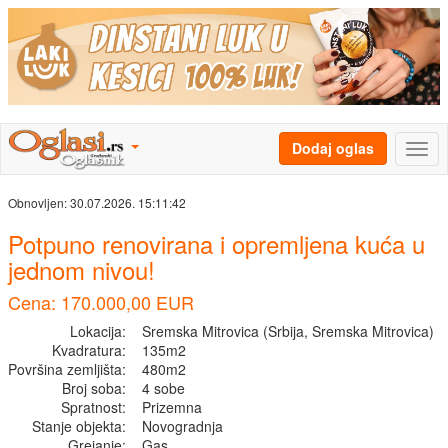
Dodaj oglas
Obnovljen:
30.07.2026. 15:11:42
Potpuno renovirana i opremljena kuća u
jednom nivou!
Cena: 170.000,00 EUR
Lokacija:
Sremska Mitrovica (Srbija, Sremska Mitrovica)
Kvadratura:
135m2
Površina zemljišta:
480m2
Broj soba:
4 sobe
Spratnost:
Prizemna
Stanje objekta:
Novogradnja
Grejanje:
Gas