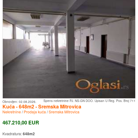
Spens nekretnine PJ. NS-GN DOO. Upisan U Reg. Pos. Broj 711
Obnovljen:
02.08.2026.
Kuća - 648m2 - Sremska Mitrovica
Nekretnine
/
Prodaja kuća
/
Sremska Mitrovica
467.210,00 EUR
Kvadratura:
648m2