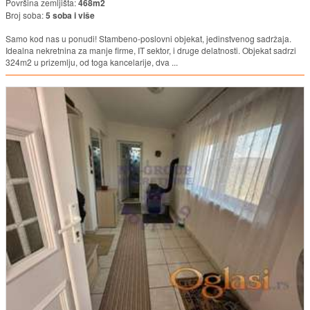
Površina zemljišta:
468m2
Broj soba:
5 soba i više
Samo kod nas u ponudi! Stambeno-poslovni objekat, jedinstvenog sadržaja.
Idealna nekretnina za manje firme, IT sektor, i druge delatnosti. Objekat sadrzi
324m2 u prizemlju, od toga kancelarije, dva ...