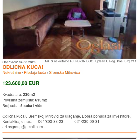
ARTS nekretnine PJ. NS-GN DOO. Upisan U Reg. Pos. Broj 711
Obnovljen:
04.08.2026.
ODLICNA KUCA!
Nekretnine
/
Prodaja kuća
/
Sremska Mitrovica
123.600,00 EUR
Kvadratura:
230m2
Površina zemljišta:
613m2
Broj soba:
5 soba i više
Odlična kuća u Sremskoj Mitrovici za ulaganje. Dobra ponuda za investitore.
Kontaktirajte nas: 064/803-33-23 021/230-00-31
art.nsgroup@gmail.com ...