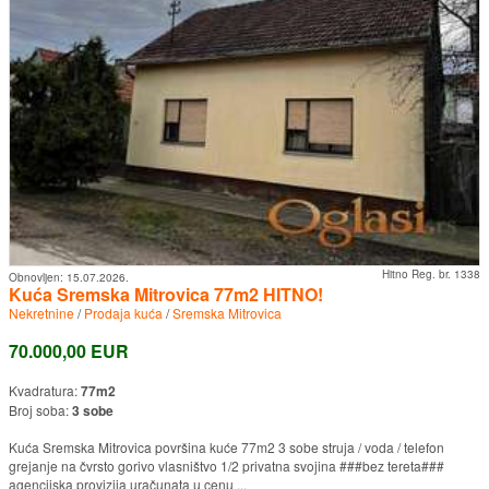
Hitno Reg. br. 1338
Obnovljen:
15.07.2026.
Kuća Sremska Mitrovica 77m2 HITNO!
Nekretnine
/
Prodaja kuća
/
Sremska Mitrovica
70.000,00 EUR
Kvadratura:
77m2
Broj soba:
3 sobe
Kuća Sremska Mitrovica površina kuće 77m2 3 sobe struja / voda / telefon
grejanje na čvrsto gorivo vlasništvo 1/2 privatna svojina ###bez tereta###
agencijska provizija uračunata u cenu ...