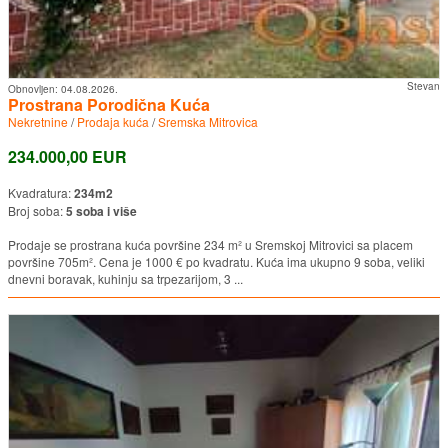
Stevan
Obnovljen:
04.08.2026.
Prostrana Porodična Kuća
Nekretnine
/
Prodaja kuća
/
Sremska Mitrovica
234.000,00 EUR
Kvadratura:
234m2
Broj soba:
5 soba i više
Prodaje se prostrana kuća površine 234 m² u Sremskoj Mitrovici sa placem
površine 705m². Cena je 1000 € po kvadratu. Kuća ima ukupno 9 soba, veliki
dnevni boravak, kuhinju sa trpezarijom, 3 ...