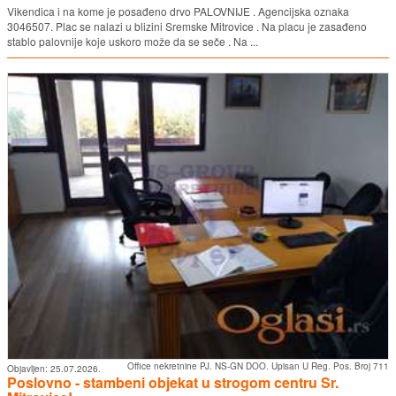
Vikendica i na kome je posađeno drvo PALOVNIJE . Agencijska oznaka
3046507. Plac se nalazi u blizini Sremske Mitrovice . Na placu je zasađeno
stablo palovnije koje uskoro može da se seče . Na ...
Office nekretnine PJ. NS-GN DOO. Upisan U Reg. Pos. Broj 711
Objavljen:
25.07.2026.
Poslovno - stambeni objekat u strogom centru Sr.