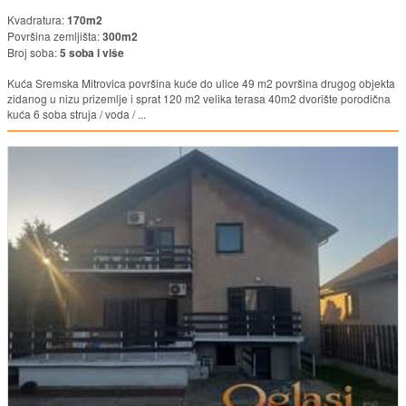
Kvadratura:
170m2
Površina zemljišta:
300m2
Broj soba:
5 soba i više
Kuća Sremska Mitrovica površina kuće do ulice 49 m2 površina drugog objekta
zidanog u nizu prizemlje i sprat 120 m2 velika terasa 40m2 dvorište porodična
kuća 6 soba struja / voda / ...