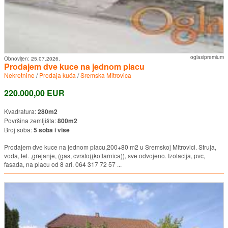
oglasipremium
Obnovljen:
25.07.2026.
Prodajem dve kuce na jednom placu
Nekretnine
/
Prodaja kuća
/
Sremska Mitrovica
220.000,00 EUR
Kvadratura:
280m2
Površina zemljišta:
800m2
Broj soba:
5 soba i više
Prodajem dve kuce na jednom placu,200+80 m2 u Sremskoj Mitrovici. Struja,
voda, tel. ,grejanje, (gas, cvrsto((kotlarnica)), sve odvojeno. Izolacija, pvc,
fasada, na placu od 8 ari. 064 317 72 57 ...