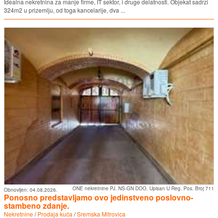
Idealna nekretnina za manje firme, IT sektor, i druge delatnosti. Objekat sadrzi
324m2 u prizemlju, od toga kancelarije, dva ...
ONE nekretnine PJ. NS-GN DOO. Upisan U Reg. Pos. Broj 711
Obnovljen:
04.08.2026.
Ponosno predstavljamo ovo jedinstveno poslovno-
stambeno zdanje.
Nekretnine
/
Prodaja kuća
/
Sremska Mitrovica