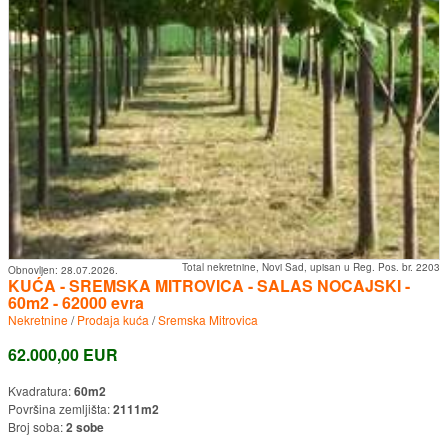
Total nekretnine, Novi Sad, upisan u Reg. Pos. br. 2203
Obnovljen:
28.07.2026.
KUĆA - SREMSKA MITROVICA - SALAS NOCAJSKI -
60m2 - 62000 evra
Nekretnine
/
Prodaja kuća
/
Sremska Mitrovica
62.000,00 EUR
Kvadratura:
60m2
Površina zemljišta:
2111m2
Broj soba:
2 sobe