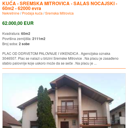
KUĆA - SREMSKA MITROVICA - SALAS NOCAJSKI -
60m2 - 62000 evra
Nekretnine
/
Prodaja kuća
/
Sremska Mitrovica
62.000,00 EUR
Kvadratura:
60m2
Površina zemljišta:
2111m2
Broj soba:
2 sobe
PLAC OD DDRVETOM PALOVNIJE I VIKENDICA . Agencijska oznaka
3046507. Plac se nalazi u blizini Sremske Mitrovice . Na placu je zasađeno
stablo palovnije koje uskoro može da se seče . Na placu je ...