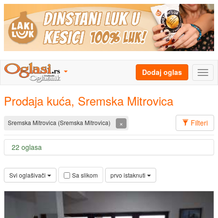
Dodaj oglas
Prodaja kuća, Sremska Mitrovica
Filteri
×
Sremska Mitrovica (Sremska Mitrovica)
22 oglasa
Svi oglašivači
prvo istaknuti
Sa slikom