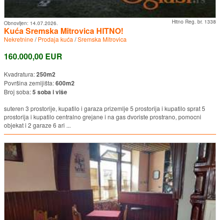
Hitno Reg. br. 1338
Obnovljen:
14.07.2026.
Kuća Sremska Mitrovica HITNO!
Nekretnine
/
Prodaja kuća
/
Sremska Mitrovica
160.000,00 EUR
Kvadratura:
250m2
Površina zemljišta:
600m2
Broj soba:
5 soba i više
suteren 3 prostorije, kupatilo i garaza prizemlje 5 prostorija i kupatilo sprat 5
prostorija i kupatilo centralno grejane i na gas dvoriste prostrano, pomocni
objekat i 2 garaze 6 ari ...