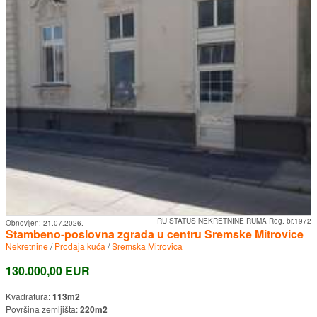
RU STATUS NEKRETNINE RUMA Reg. br.1972
Obnovljen:
21.07.2026.
Stambeno-poslovna zgrada u centru Sremske Mitrovice
Nekretnine
/
Prodaja kuća
/
Sremska Mitrovica
130.000,00 EUR
Kvadratura:
113m2
Površina zemljišta:
220m2