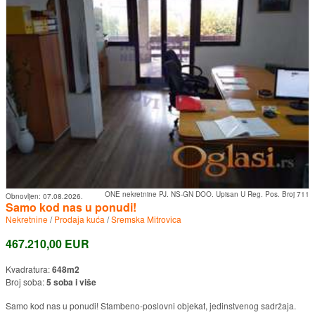
ONE nekretnine PJ. NS-GN DOO. Upisan U Reg. Pos. Broj 711
Obnovljen:
07.08.2026.
Samo kod nas u ponudi!
Nekretnine
/
Prodaja kuća
/
Sremska Mitrovica
467.210,00 EUR
Kvadratura:
648m2
Broj soba:
5 soba i više
Samo kod nas u ponudi! Stambeno-poslovni objekat, jedinstvenog sadržaja.