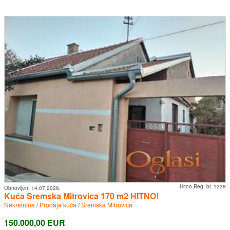
Hitno Reg. br. 1338
Obnovljen:
14.07.2026.
Kuća Sremska Mitrovica 170 m2 HITNO!
Nekretnine
/
Prodaja kuća
/
Sremska Mitrovica
150.000,00 EUR