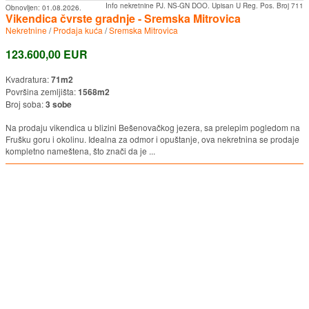
Info nekretnine PJ. NS-GN DOO. Upisan U Reg. Pos. Broj 711
Obnovljen:
01.08.2026.
Vikendica čvrste gradnje - Sremska Mitrovica
Nekretnine
/
Prodaja kuća
/
Sremska Mitrovica
123.600,00 EUR
Kvadratura:
71m2
Površina zemljišta:
1568m2
Broj soba:
3 sobe
Na prodaju vikendica u blizini Bešenovačkog jezera, sa prelepim pogledom na
Frušku goru i okolinu. Idealna za odmor i opuštanje, ova nekretnina se prodaje
kompletno nameštena, što znači da je ...