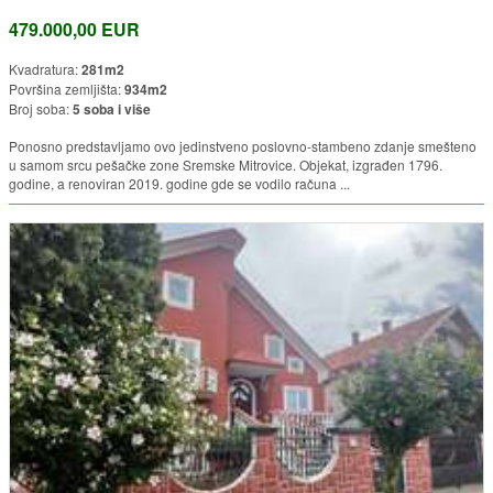
479.000,00 EUR
Kvadratura:
281m2
Površina zemljišta:
934m2
Broj soba:
5 soba i više
Ponosno predstavljamo ovo jedinstveno poslovno-stambeno zdanje smešteno
u samom srcu pešačke zone Sremske Mitrovice. Objekat, izgrađen 1796.
godine, a renoviran 2019. godine gde se vodilo računa ...