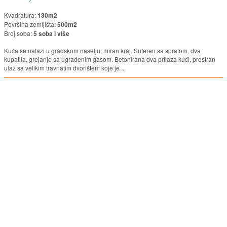
Kvadratura:
130m2
Površina zemljišta:
500m2
Broj soba:
5 soba i više
Kuća se nalazi u gradskom naselju, miran kraj. Suteren sa spratom, dva
kupatila, grejanje sa ugrađenim gasom. Betonirana dva prilaza kući, prostran
ulaz sa velikim travnatim dvorištem koje je ...