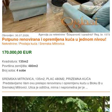
Agencija za nekretnine "Šćepanović i saradnici" Reg. br. 1573
Obnovljen:
30.07.2026.
Potpuno renovirana i opremljena kuća u jednom nivou!
Nekretnine
/
Prodaja kuća
/
Sremska Mitrovica
170.000,00 EUR
Kvadratura:
135m2
Površina zemljišta:
480m2
Broj soba:
4 sobe
SREMSKA MITROVICA, 135m2, PLAC 480M2, PRIZEMNA KUĆA
Predstavljamo Vam ovu prelepo renoviranu i opremljenu kuću u Bloku B u
Sremskoj Mitrovici. Ulica je odlična, mirna i neprometna jer je ...