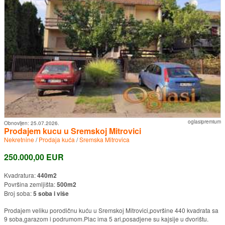
oglasipremium
Obnovljen:
25.07.2026.
Prodajem kucu u Sremskoj Mitrovici
Nekretnine
/
Prodaja kuća
/
Sremska Mitrovica
250.000,00 EUR
Kvadratura:
440m2
Površina zemljišta:
500m2
Broj soba:
5 soba i više
Prodajem veliku porodičnu kuću u Sremskoj Mitrovici,površine 440 kvadrata sa
9 soba,garazom i podrumom.Plac ima 5 ari,posadjene su kajsije u dvorištu.