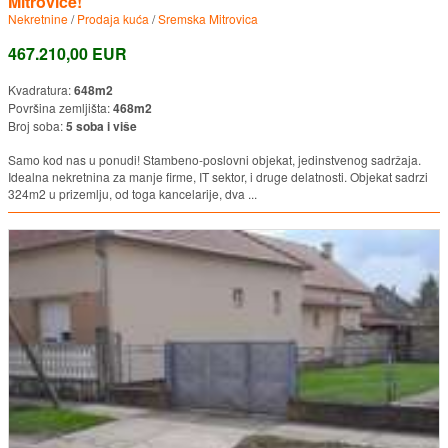
Mitrovice!
Nekretnine
/
Prodaja kuća
/
Sremska Mitrovica
467.210,00 EUR
Kvadratura:
648m2
Površina zemljišta:
468m2
Broj soba:
5 soba i više
Samo kod nas u ponudi! Stambeno-poslovni objekat, jedinstvenog sadržaja.
Idealna nekretnina za manje firme, IT sektor, i druge delatnosti. Objekat sadrzi
324m2 u prizemlju, od toga kancelarije, dva ...