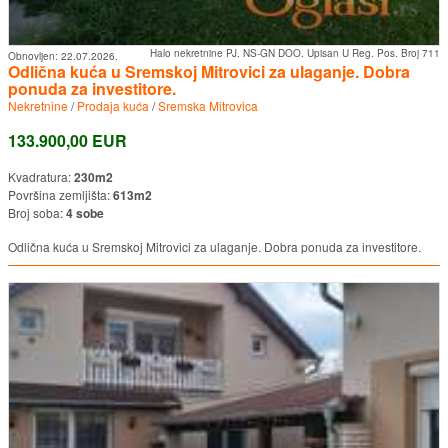
Halo nekretnine PJ. NS-GN DOO. Upisan U Reg. Pos. Broj 711
Obnovljen:
22.07.2026.
Odlična kuća u Sremskoj Mitrovici za ulaganje. Dobra
ponuda za investitore.
Nekretnine
/
Prodaja kuća
/
Sremska Mitrovica
133.900,00 EUR
Kvadratura:
230m2
Površina zemljišta:
613m2
Broj soba:
4 sobe
Odlična kuća u Sremskoj Mitrovici za ulaganje. Dobra ponuda za investitore.