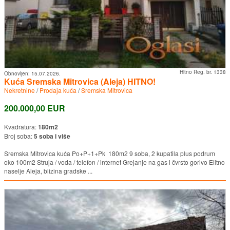
Hitno Reg. br. 1338
Obnovljen:
15.07.2026.
Kuća Sremska Mitrovica (Aleja) HITNO!
Nekretnine
/
Prodaja kuća
/
Sremska Mitrovica
200.000,00 EUR
Kvadratura:
180m2
Broj soba:
5 soba i više
Sremska Mitrovica kuća Po+P+1+Pk 180m2 9 soba, 2 kupatila plus podrum
oko 100m2 Struja / voda / telefon / internet Grejanje na gas i čvrsto gorivo Elitno
naselje Aleja, blizina gradske ...