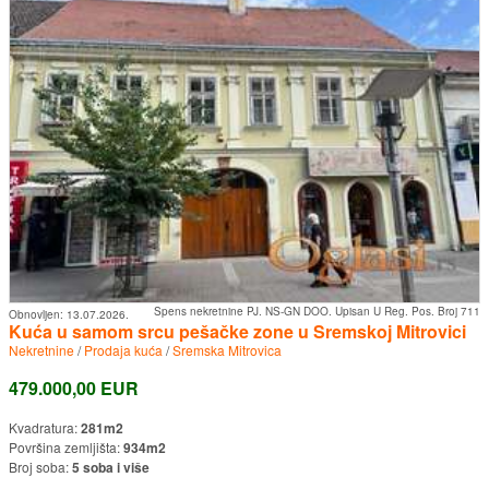
Spens nekretnine PJ. NS-GN DOO. Upisan U Reg. Pos. Broj 711
Obnovljen:
13.07.2026.
Kuća u samom srcu pešačke zone u Sremskoj Mitrovici
Nekretnine
/
Prodaja kuća
/
Sremska Mitrovica
479.000,00 EUR
Kvadratura:
281m2
Površina zemljišta:
934m2
Broj soba:
5 soba i više