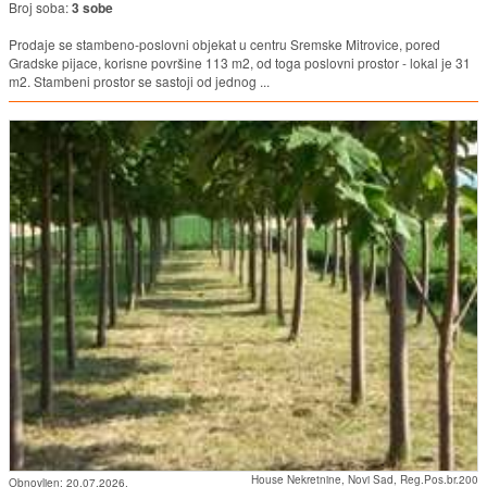
Broj soba:
3 sobe
Prodaje se stambeno-poslovni objekat u centru Sremske Mitrovice, pored
Gradske pijace, korisne površine 113 m2, od toga poslovni prostor - lokal je 31
m2. Stambeni prostor se sastoji od jednog ...
House Nekretnine, Novi Sad, Reg.Pos.br.200
Obnovljen:
20.07.2026.