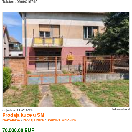
Telefon : 0669016795
izdajem lokal
Objavljen:
24.07.2026.
Prodaja kuće u SM
Nekretnine
/
Prodaja kuća
/
Sremska Mitrovica
70.000,00 EUR