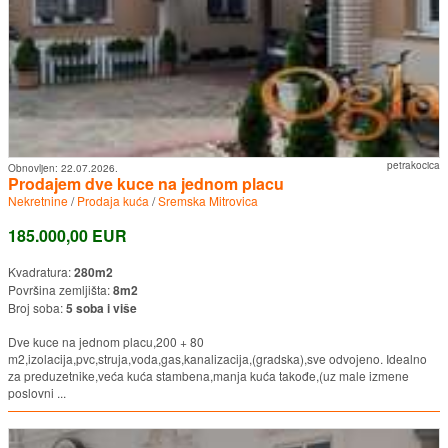
petrakocica
Obnovljen:
22.07.2026.
Prodajem dve kuce na jednom placu
Nekretnine
/
Prodaja kuća
/
Sremska Mitrovica
185.000,00 EUR
Kvadratura:
280m2
Površina zemljišta:
8m2
Broj soba:
5 soba i više
Dve kuce na jednom placu,200 + 80
m2,izolacija,pvc,struja,voda,gas,kanalizacija,(gradska),sve odvojeno. Idealno
za preduzetnike,veća kuća stambena,manja kuća takođe,(uz male izmene
poslovni ...