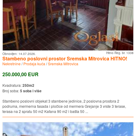
Hitno Reg. br. 1338
Obnovljen:
14.07.2026.
Stambeno poslovni prostor Sremska Mitrovica HITNO!
Nekretnine
/
Prodaja kuća
/
Sremska Mitrovica
250.000,00 EUR
Kvadratura:
250m2
Broj soba:
5 soba i više
Stambeno poslovni objekat 3 stambene jedinice, 2 poslovna prostora 2
podruma, mermerna fasada i pločice od mermera Grejanje 3 vrste 3 terase,
terasa na 2 spratu 50 m2 Kafana 90 m2 i bašta 50 ...