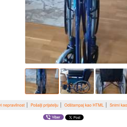
vi nepravilnost
Pošalji prijatelju
Odštampaj kao HTML
Snimi ka