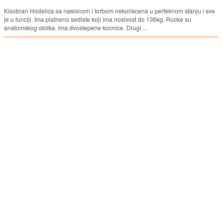
Kisobran Hodalica sa naslonom i torbom nekoriscena u perfeknom stanju i sve
je u funciji. Ima platneno sediste koji ima nosivost do 136kg. Rucke su
anatomskog oblika. Ima dvostepene kocnice. Drugi ...