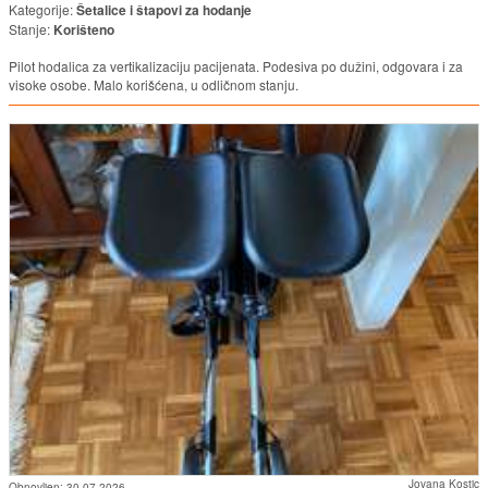
Kategorije:
Šetalice i štapovi za hodanje
Stanje:
Korišteno
Pilot hodalica za vertikalizaciju pacijenata. Podesiva po dužini, odgovara i za
visoke osobe. Malo korišćena, u odličnom stanju.
Jovana Kostic
Obnovljen:
30.07.2026.