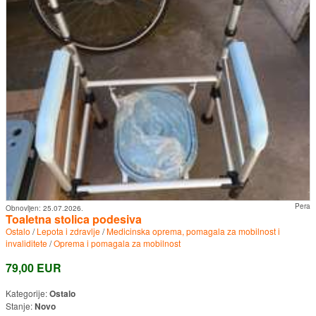
Pera
Obnovljen:
25.07.2026.
Toaletna stolica podesiva
Ostalo
/
Lepota i zdravlje
/
Medicinska oprema, pomagala za mobilnost i
invaliditete
/
Oprema i pomagala za mobilnost
79,00 EUR
Kategorije:
Ostalo
Stanje:
Novo