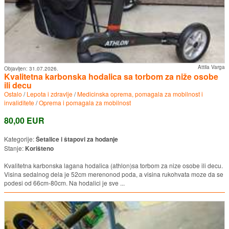
Attila Varga
Objavljen:
31.07.2026.
Kvalitetna karbonska hodalica sa torbom za niže osobe
ili decu
Ostalo
/
Lepota i zdravlje
/
Medicinska oprema, pomagala za mobilnost i
invaliditete
/
Oprema i pomagala za mobilnost
80,00 EUR
Kategorije:
Šetalice i štapovi za hodanje
Stanje:
Korišteno
Kvalitetna karbonska lagana hodalica (athlon)sa torbom za nize osobe ili decu.
Visina sedalnog dela je 52cm merenonod poda, a visina rukohvata moze da se
podesi od 66cm-80cm. Na hodalici je sve ...