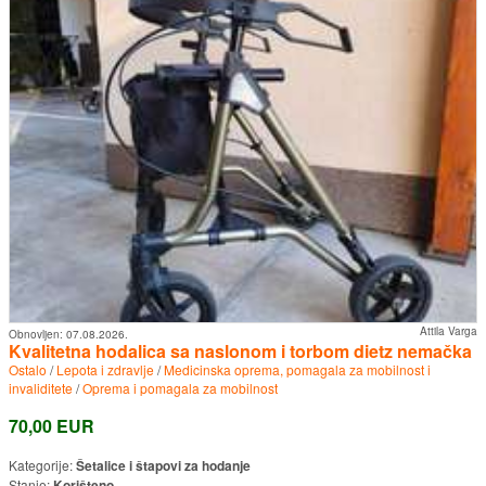
Attila Varga
Obnovljen:
07.08.2026.
Kvalitetna hodalica sa naslonom i torbom dietz nemačka
Ostalo
/
Lepota i zdravlje
/
Medicinska oprema, pomagala za mobilnost i
invaliditete
/
Oprema i pomagala za mobilnost
70,00 EUR
Kategorije:
Šetalice i štapovi za hodanje
Stanje:
Korišteno