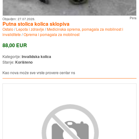
Pera
Objavljen:
27.07.2026.
Putna stolica kolica sklopiva
Ostalo
/
Lepota i zdravlje
/
Medicinska oprema, pomagala za mobilnost i
invaliditete
/
Oprema i pomagala za mobilnost
88,00 EUR
Kategorije:
Invalidska kolica
Stanje:
Korišteno
Kao nova može sve vrste provere centar ns