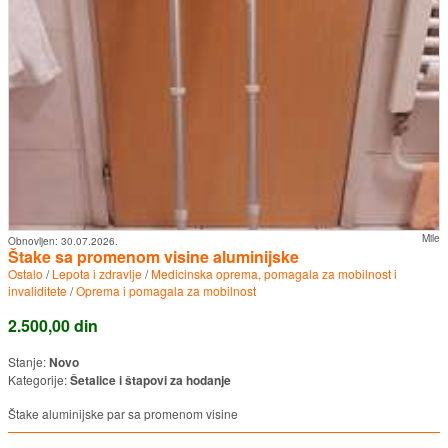
Mile
Obnovljen:
30.07.2026.
Štake sa promenom visine aluminijske
Ostalo
/
Lepota i zdravlje
/
Medicinska oprema, pomagala za mobilnost i
invaliditete
/
Oprema i pomagala za mobilnost
2.500,00 din
Stanje:
Novo
Kategorije:
Šetalice i štapovi za hodanje
Štake aluminijske par sa promenom visine