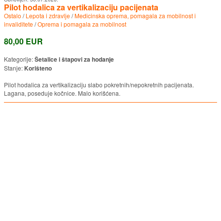
Pilot hodalica za vertikalizaciju pacijenata
Ostalo
/
Lepota i zdravlje
/
Medicinska oprema, pomagala za mobilnost i
invaliditete
/
Oprema i pomagala za mobilnost
80,00 EUR
Kategorije:
Šetalice i štapovi za hodanje
Stanje:
Korišteno
Pilot hodalica za vertikalizaciju slabo pokretnih/nepokretnih pacijenata.
Lagana, poseduje kočnice. Malo korišćena.