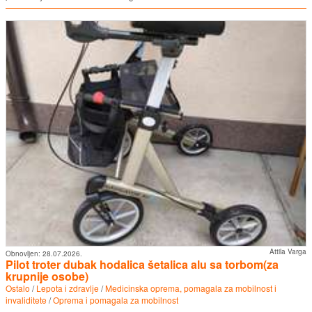
Attila Varga
Obnovljen:
28.07.2026.
Pilot troter dubak hodalica šetalica alu sa torbom(za
krupnije osobe)
Ostalo
/
Lepota i zdravlje
/
Medicinska oprema, pomagala za mobilnost i
invaliditete
/
Oprema i pomagala za mobilnost