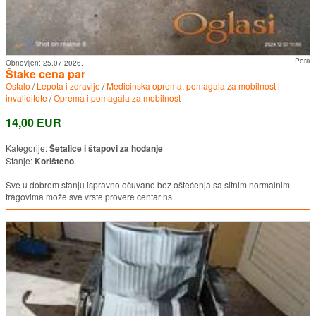
Pera
Obnovljen:
25.07.2026.
Štake cena par
Ostalo
/
Lepota i zdravlje
/
Medicinska oprema, pomagala za mobilnost i
invaliditete
/
Oprema i pomagala za mobilnost
14,00 EUR
Kategorije:
Šetalice i štapovi za hodanje
Stanje:
Korišteno
Sve u dobrom stanju ispravno očuvano bez oštećenja sa sitnim normalnim
tragovima može sve vrste provere centar ns