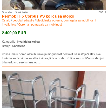
Nick15
Obnovljen:
08.08.2026.
Permobil F5 Corpus VS kolica sa stojko
Ostalo
/
Lepota i zdravlje
/
Medicinska oprema, pomagala za mobilnost i
invaliditete
/
Oprema i pomagala za mobilnost
2.400,00 EUR
Kategorije:
Invalidska kolica
Stanje:
Korišteno
Kolica imaju pored ostalih funkcija mogućnost postaviti se u stojeći stav, sve
funkcije su razvidne sa slika i videa, link je dodat. Kolica su u odličnom stanju i
bila redovno servisirana od ...