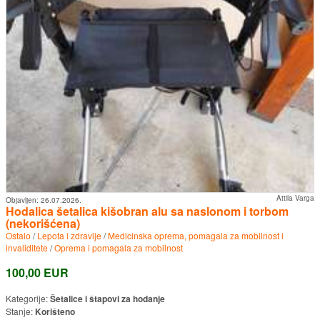
Attila Varga
Objavljen:
26.07.2026.
Hodalica šetalica kišobran alu sa naslonom i torbom
(nekorišćena)
Ostalo
/
Lepota i zdravlje
/
Medicinska oprema, pomagala za mobilnost i
invaliditete
/
Oprema i pomagala za mobilnost
100,00 EUR
Kategorije:
Šetalice i štapovi za hodanje
Stanje:
Korišteno