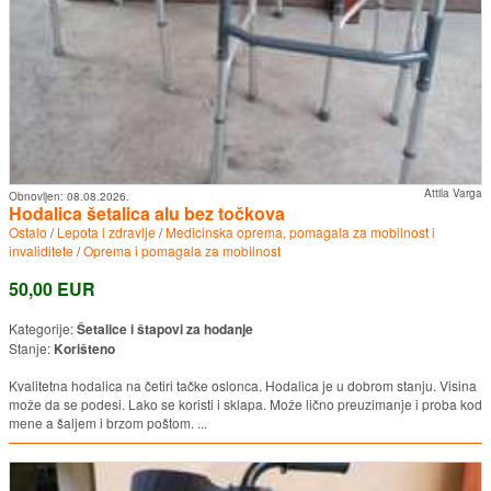
Attila Varga
Obnovljen:
08.08.2026.
Hodalica šetalica alu bez točkova
Ostalo
/
Lepota i zdravlje
/
Medicinska oprema, pomagala za mobilnost i
invaliditete
/
Oprema i pomagala za mobilnost
50,00 EUR
Kategorije:
Šetalice i štapovi za hodanje
Stanje:
Korišteno
Kvalitetna hodalica na četiri tačke oslonca. Hodalica je u dobrom stanju. Visina
može da se podesi. Lako se koristi i sklapa. Može lično preuzimanje i proba kod
mene a šaljem i brzom poštom. ...