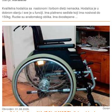
Kvalitetna hodalica sa naslonom i torbom dietz nemacka. Hodalica je u
dobrom stanju i sve je u funciji. Ima platneno sediste koji ima nosivost do
150kg. Rucke su anatomskog oblika. Ima dvostepene ...
Goran
Obnovljen:
01.08.2026.