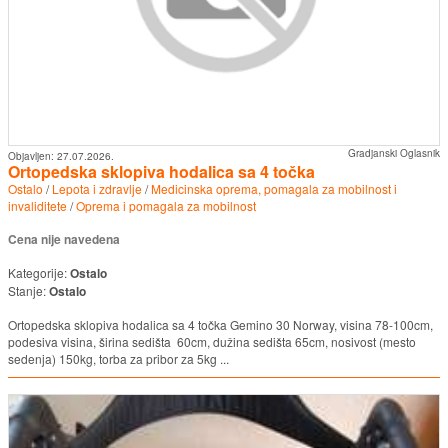
Gradjanski Oglasnik
Objavljen:
27.07.2026.
Ortopedska sklopiva hodalica sa 4 točka
Ostalo
/
Lepota i zdravlje
/
Medicinska oprema, pomagala za mobilnost i
invaliditete
/
Oprema i pomagala za mobilnost
Cena nije navedena
Kategorije:
Ostalo
Stanje:
Ostalo
Ortopedska sklopiva hodalica sa 4 točka Gemino 30 Norway, visina 78-100cm,
podesiva visina, širina sedišta 60cm, dužina sedišta 65cm, nosivost (mesto
sedenja) 150kg, torba za pribor za 5kg ...