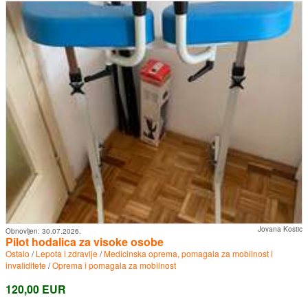
Jovana Kostic
Obnovljen:
30.07.2026.
Pilot hodalica za visoke osobe
Ostalo
/
Lepota i zdravlje
/
Medicinska oprema, pomagala za mobilnost i
invaliditete
/
Oprema i pomagala za mobilnost
120,00 EUR