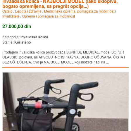
Invalidska kolica - NAJBOLJI MODEL (lako sklopiva,
bogato opremljena, sa pregršt opcija...)
Ostalo
/
Lepota i zdravlje
/
Medicinska oprema, pomagala za mobilnost i
invaliditete
/
Oprema i pomagala za mobilnost
27.000,00 din
Kategorije:
Invalidska kolica
Stanje:
Korišteno
Prodajem invalidska kolica proizvođača SUNRISE MEDICAL, model SOPUR
CLASSIC, polovna, ali APSOLUTNO ISPRAVNA, DOBRO OČUVANA, ČISTA I
BEZ OŠTEĆENJA. Ovo je NAJBOLJI MODEL koji možete naći na ...