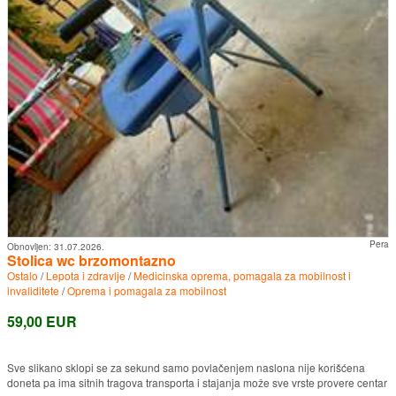
Pera
Obnovljen:
31.07.2026.
Stolica wc brzomontazno
Ostalo
/
Lepota i zdravlje
/
Medicinska oprema, pomagala za mobilnost i
invaliditete
/
Oprema i pomagala za mobilnost
59,00 EUR
Sve slikano sklopi se za sekund samo povlačenjem naslona nije korišćena
doneta pa ima sitnih tragova transporta i stajanja može sve vrste provere centar