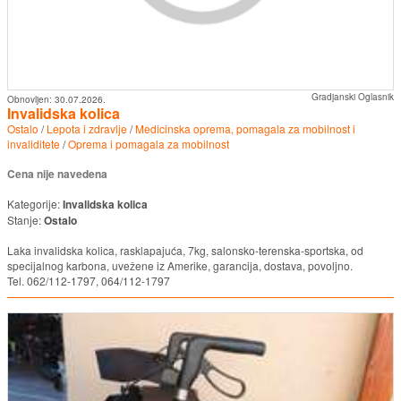
Gradjanski Oglasnik
Obnovljen:
30.07.2026.
Invalidska kolica
Ostalo
/
Lepota i zdravlje
/
Medicinska oprema, pomagala za mobilnost i
invaliditete
/
Oprema i pomagala za mobilnost
Cena nije navedena
Kategorije:
Invalidska kolica
Stanje:
Ostalo
Laka invalidska kolica, rasklapajuća, 7kg, salonsko-terenska-sportska, od
specijalnog karbona, uvežene iz Amerike, garancija, dostava, povoljno.
Tel. 062/112-1797, 064/112-1797