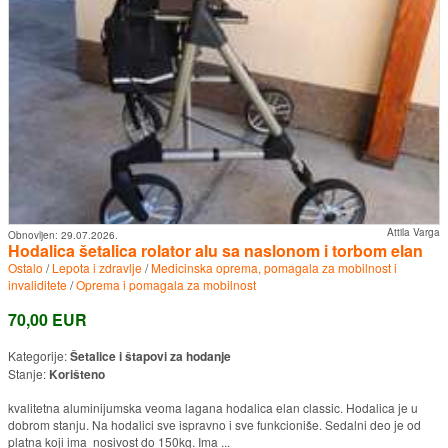
Attila Varga
Obnovljen:
29.07.2026.
Hodalica šetalica rolator alu sa naslonom i torbom elan
Ostalo
/
Lepota i zdravlje
/
Medicinska oprema, pomagala za mobilnost i
invaliditete
/
Oprema i pomagala za mobilnost
70,00 EUR
Kategorije:
Šetalice i štapovi za hodanje
Stanje:
Korišteno
kvalitetna aluminijumska veoma lagana hodalica elan classic. Hodalica je u
dobrom stanju. Na hodalici sve ispravno i sve funkcioniše. Sedalni deo je od
platna koji ima nosivost do 150kg. Ima ...