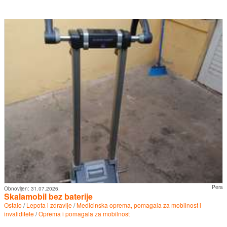
Pera
Obnovljen:
31.07.2026.
Skalamobil bez baterije
Ostalo
/
Lepota i zdravlje
/
Medicinska oprema, pomagala za mobilnost i
invaliditete
/
Oprema i pomagala za mobilnost