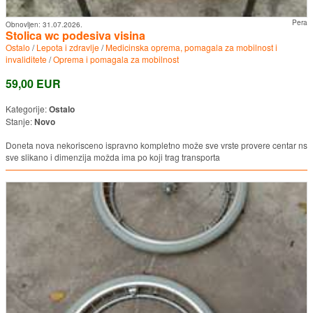
Pera
Obnovljen:
31.07.2026.
Stolica wc podesiva visina
Ostalo
/
Lepota i zdravlje
/
Medicinska oprema, pomagala za mobilnost i
invaliditete
/
Oprema i pomagala za mobilnost
59,00 EUR
Kategorije:
Ostalo
Stanje:
Novo
Doneta nova nekorisceno ispravno kompletno može sve vrste provere centar ns
sve slikano i dimenzija možda ima po koji trag transporta