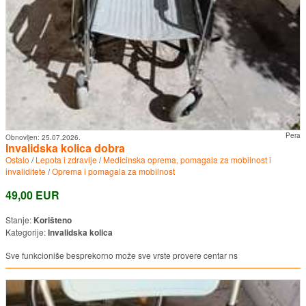
Pera
Obnovljen:
25.07.2026.
Invalidska kolica dobra
Ostalo
/
Lepota i zdravlje
/
Medicinska oprema, pomagala za mobilnost i
invaliditete
/
Oprema i pomagala za mobilnost
49,00 EUR
Stanje:
Korišteno
Kategorije:
Invalidska kolica
Sve funkcioniše besprekorno može sve vrste provere centar ns