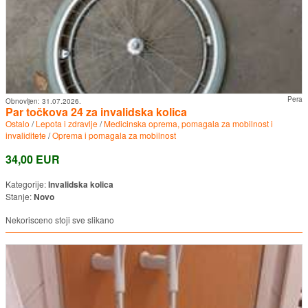
Pera
Obnovljen:
31.07.2026.
Par točkova 24 za invalidska kolica
Ostalo
/
Lepota i zdravlje
/
Medicinska oprema, pomagala za mobilnost i
invaliditete
/
Oprema i pomagala za mobilnost
34,00 EUR
Kategorije:
Invalidska kolica
Stanje:
Novo
Nekorisceno stoji sve slikano