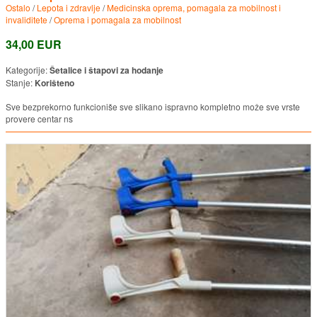
Ostalo
/
Lepota i zdravlje
/
Medicinska oprema, pomagala za mobilnost i
invaliditete
/
Oprema i pomagala za mobilnost
34,00 EUR
Kategorije:
Šetalice i štapovi za hodanje
Stanje:
Korišteno
Sve bezprekorno funkcioniše sve slikano ispravno kompletno može sve vrste
provere centar ns