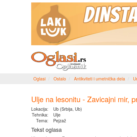
Oglasi
Ostalo
Antikviteti i umetnička dela
U
Ulje na lesonitu - Zavicajni mir, p
Lokacija:
Ub (Srbija, Ub)
Tehnika:
Ulje
Tema:
Pejzaž
Tekst oglasa