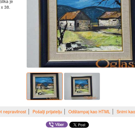
Slika je
 x 38.
vi nepravilnost
Pošalji prijatelju
Odštampaj kao HTML
Snimi ka