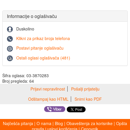
Informacije o oglašivaču
Duskolino
Klikni za prikaz broja telefona
Postavi pitanje oglašivaču
Ostali oglasi oglašivača (481)
Šifra oglasa: 03-3870283
Broj pregleda: 64
Prijavi nepravilnost
Pošalji prijatelju
Odštampaj kao HTML
Snimi kao PDF
Najčešća pitanja
|
O nama
|
Blog
|
Obaveštenja za korisnike
|
Opšta
pravila i uslovi korišćenja
|
Cenovnik