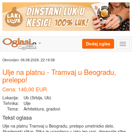
Dodaj oglas
Obnovljen:
06.08.2026. 22:19:38
Ulje na platnu - Tramvaj u Beogradu,
prelepo!
Cena: 140,00 EUR
Lokacija:
Ub (Srbija, Ub)
Tehnika:
Ulje
Tema:
Arhitektura, gradovi
Tekst oglasa
Ulje na platnu Tramvaj u Beogradu, prelepo umetnicko delo.
Akademski slikar. Slika je uramljena u jako lep ram, dimenzije slike