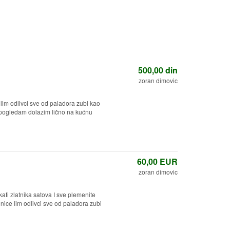
500,00
din
zoran dimovic
lim odlivci sve od paladora zubi kao
a pogledam dolazim lično na kućnu
60,00
EUR
zoran dimovic
ati zlatnika satova I sve plemenite
nice lim odlivci sve od paladora zubi