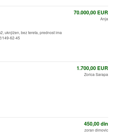
70.000,00
EUR
Anja
, uknjižen, bez tereta, prednost ima
62/149-62-45
1.700,00
EUR
Zorica Sarapa
450,00
din
zoran dimovic