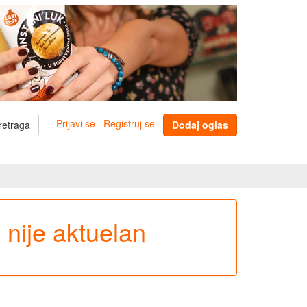
Prijavi se
Registruj se
retraga
Dodaj oglas
e nije aktuelan