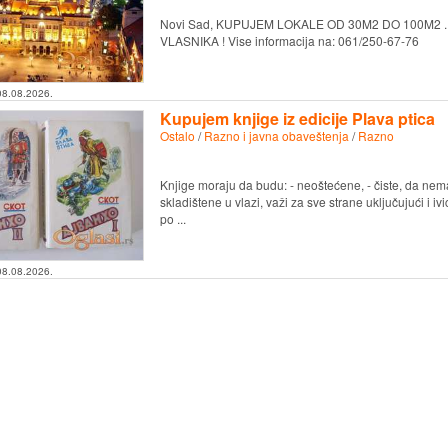
Novi Sad, KUPUJEM LOKALE OD 30M2 DO 100M2 ...I
VLASNIKA ! Vise informacija na: 061/250-67-76
08.08.2026.
Kupujem knjige iz edicije Plava ptica
Ostalo
/
Razno i javna obaveštenja
/
Razno
Knjige moraju da budu: - neoštećene, - čiste, da nema
skladištene u vlazi, važi za sve strane uključujući i ivi
po ...
08.08.2026.