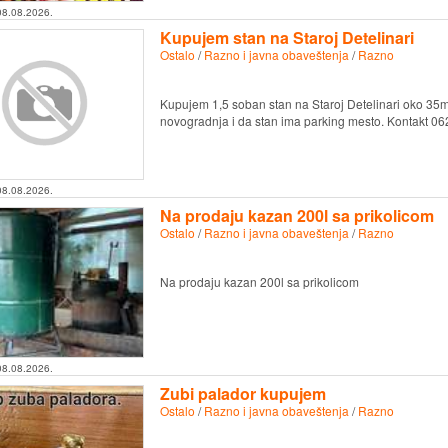
08.08.2026.
Kupujem stan na Staroj Detelinari
Ostalo
/
Razno i javna obaveštenja
/
Razno
Kupujem 1,5 soban stan na Staroj Detelinari oko 35m2
novogradnja i da stan ima parking mesto. Kontakt 0
08.08.2026.
Na prodaju kazan 200l sa prikolicom
Ostalo
/
Razno i javna obaveštenja
/
Razno
Na prodaju kazan 200l sa prikolicom
08.08.2026.
Zubi palador kupujem
Ostalo
/
Razno i javna obaveštenja
/
Razno