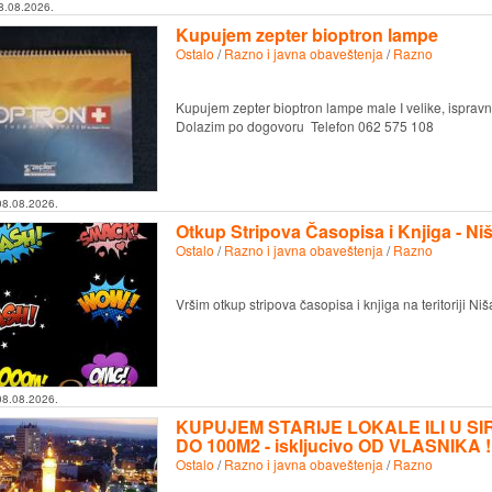
8.08.2026.
Kupujem zepter bioptron lampe
Ostalo
/
Razno i javna obaveštenja
/
Razno
Kupujem zepter bioptron lampe male I velike, isprav
Dolazim po dogovoru Telefon 062 575 108
08.08.2026.
Otkup Stripova Časopisa i Knjiga - Ni
Ostalo
/
Razno i javna obaveštenja
/
Razno
Vršim otkup stripova časopisa i knjiga na teritoriji Niš
08.08.2026.
KUPUJEM STARIJE LOKALE ILI U S
DO 100M2 - iskljucivo OD VLASNIKA !
Ostalo
/
Razno i javna obaveštenja
/
Razno