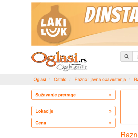
Oglasi
Ostalo
Razno i javna obaveštenja
R
Sužavanje pretrage
Lokacije
Cena
Razn