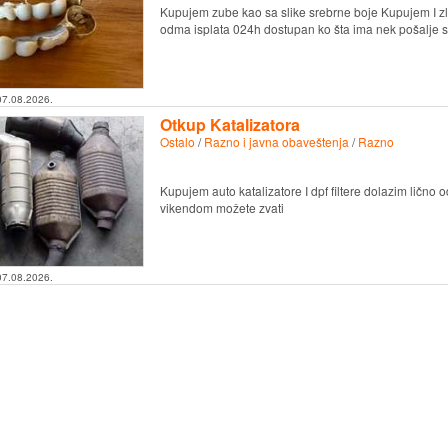
Kupujem zube kao sa slike srebrne boje Kupujem I z
odma isplata 024h dostupan ko šta ima nek pošalje 
07.08.2026.
Otkup Katalizatora
Ostalo
/
Razno i javna obaveštenja
/
Razno
Kupujem auto katalizatore I dpf filtere dolazim lično
vikendom možete zvati
07.08.2026.