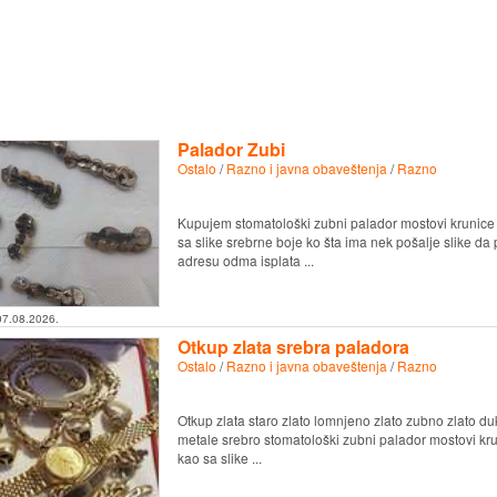
Palador Zubi
Ostalo
/
Razno i javna obaveštenja
/
Razno
Kupujem stomatološki zubni palador mostovi krunice 
sa slike srebrne boje ko šta ima nek pošalje slike d
adresu odma isplata ...
07.08.2026.
Otkup zlata srebra paladora
Ostalo
/
Razno i javna obaveštenja
/
Razno
Otkup zlata staro zlato lomnjeno zlato zubno zlato duk
metale srebro stomatološki zubni palador mostovi kru
kao sa slike ...