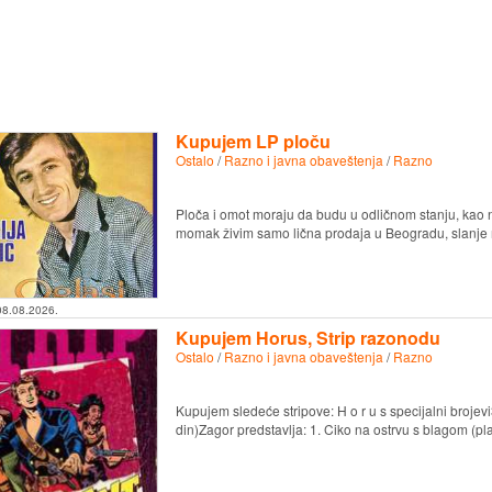
Kupujem LP ploču
Ostalo
/
Razno i javna obaveštenja
/
Razno
Ploča i omot moraju da budu u odličnom stanju, kao 
momak živim samo lična prodaja u Beogradu, slanje 
08.08.2026.
Kupujem Horus, Strip razonodu
Ostalo
/
Razno i javna obaveštenja
/
Razno
Kupujem sledeće stripove: H o r u s specijalni brojevi
din)Zagor predstavlja: 1. Ciko na ostrvu s blagom (pl