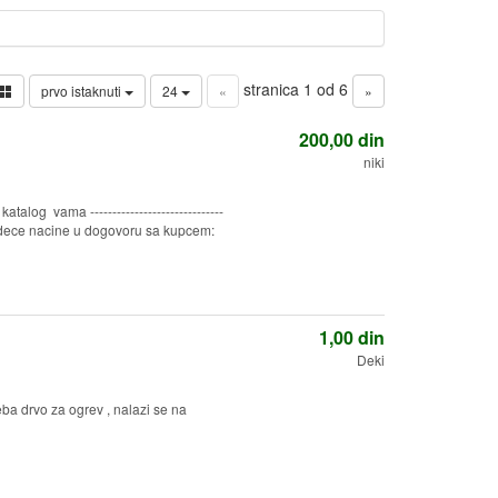
stranica 1 od 6
prvo istaknuti
24
«
»
200,00
din
niki
og vama ------------------------------
edece nacine u dogovoru sa kupcem:
1,00
din
Deki
ba drvo za ogrev , nalazi se na