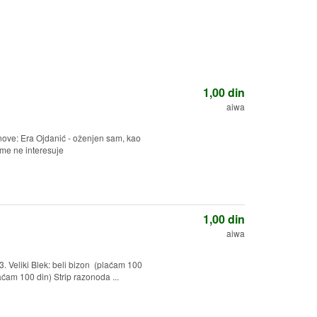
1,00
din
aiwa
nove: Era Ojdanić - oženjen sam, kao
me ne interesuje
1,00
din
aiwa
3. Veliki Blek: beli bizon (plaćam 100
aćam 100 din) Strip razonoda ...