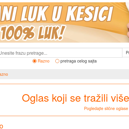
P
Razno
pretraga celog sajta
azno
Oglas koji se tražili viš
Pogledajte slične oglase
o