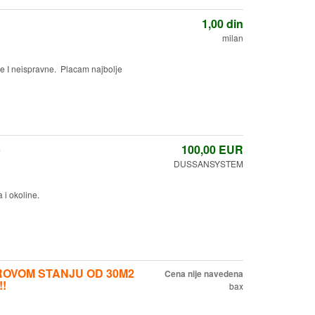
1,00
din
milan
ne I neispravne. Placam najbolje
š
100,00
EUR
DUSSANSYSTEM
a i okoline.
IROVOM STANJU OD 30M2
Cena nije navedena
!!
bax