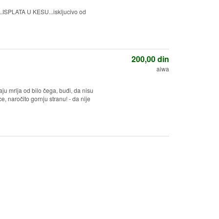
SPLATA U KESU...iskljucivo od
200,00
din
aiwa
ju mrlja od bilo čega, buđi, da nisu
ce, naročito gornju stranu! - da nije