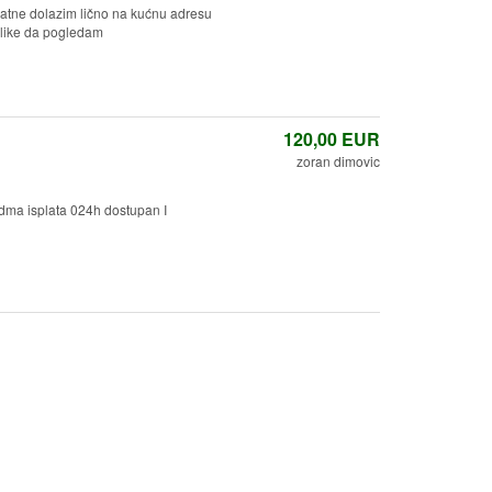
latne dolazim lično na kućnu adresu
slike da pogledam
120,00
EUR
zoran dimovic
 odma isplata 024h dostupan I