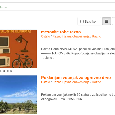
glasa
Sa slikom
mesovite robe razno
Ostalo
/
Razno i javna obaveštenja
/
Razno
Razna Roba NAPOMENA- posaljite vas mejl i saljem katal
---------- NAPOMENA: Kupoprodaja se obavlja na sl
1. Licno ...
8.08.2026.
Poklanjam vocnjak za ogrevno drvo
Ostalo
/
Razno i javna obaveštenja
/
Razno
Poklanjam vocnjak nekih 60 stabala za iseci kome tre
Alibegovcu . info 063563656