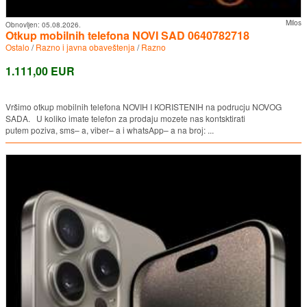
Milos
Obnovljen:
05.08.2026.
Otkup mobilnih telefona NOVI SAD 0640782718
Ostalo
/
Razno i javna obaveštenja
/
Razno
1.111,00 EUR
Vršimo otkup mobilnih telefona NOVIH I KORISTENIH na podrucju NOVOG
SADA. U koliko imate telefon za prodaju mozete nas kontsktirati
putem poziva, sms– a, viber– a i whatsApp– a na broj: ...