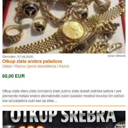
zoran dimovic
Obnovljen:
07.08.2026.
Otkup zlata srebra paladora
Ostalo
/
Razno i javna obaveštenja
/
Razno
60,00 EUR
Otkup zlata staro zlato lomnjeno zlato zubno zlato dukati zlatnika satova I sve
plemenite metale srebro stomatološki zubni palador mostovi krunice lim odlivci
sve od paladora zubi kao sa slike ...