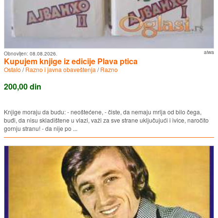
aiwa
Obnovljen:
08.08.2026.
Kupujem knjige iz edicije Plava ptica
Ostalo
/
Razno i javna obaveštenja
/
Razno
200,00 din
Knjige moraju da budu: - neoštećene, - čiste, da nemaju mrlja od bilo čega,
buđi, da nisu skladištene u vlazi, važi za sve strane uključujući i ivice, naročito
gornju stranu! - da nije po ...