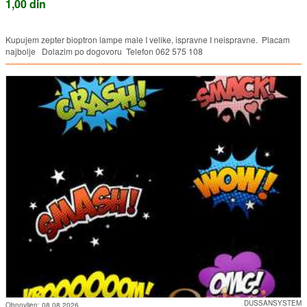
1,00 din
Kupujem zepter bioptron lampe male I velike, ispravne I neispravne. Placam
najbolje Dolazim po dogovoru Telefon 062 575 108
DUSSANSYSTEM
Obnovljen:
08.08.2026.