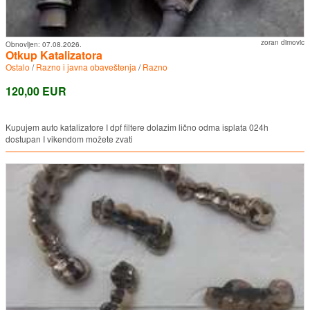
zoran dimovic
Obnovljen:
07.08.2026.
Otkup Katalizatora
Ostalo
/
Razno i javna obaveštenja
/
Razno
120,00 EUR
Kupujem auto katalizatore I dpf filtere dolazim lično odma isplata 024h
dostupan I vikendom možete zvati