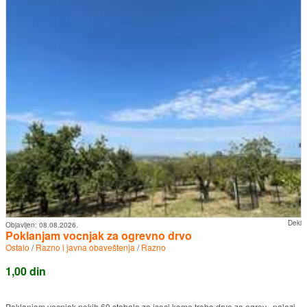
Deki
Objavljen:
08.08.2026.
Poklanjam vocnjak za ogrevno drvo
Ostalo
/
Razno i javna obaveštenja
/
Razno
1,00 din
Poklanjam vocnjak nekih 60 stabala za iseci kome treba drvo za ogrev , nalazi