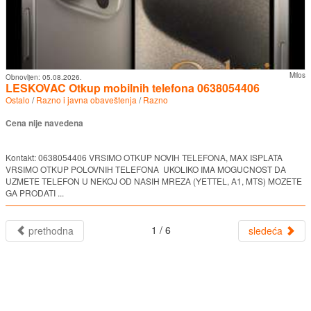
Milos
Obnovljen:
05.08.2026.
LESKOVAC Otkup mobilnih telefona 0638054406
Ostalo
/
Razno i javna obaveštenja
/
Razno
Cena nije navedena
Kontakt: 0638054406 VRSIMO OTKUP NOVIH TELEFONA, MAX ISPLATA
VRSIMO OTKUP POLOVNIH TELEFONA UKOLIKO IMA MOGUCNOST DA
UZMETE TELEFON U NEKOJ OD NASIH MREZA (YETTEL, A1, MTS) MOZETE
GA PRODATI ...
1 / 6
prethodna
sledeća