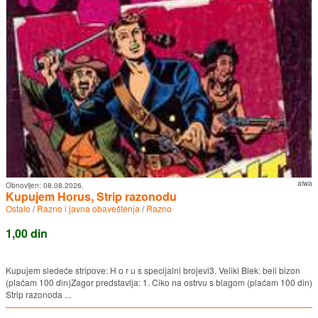
aiwa
Obnovljen:
08.08.2026.
Kupujem Horus, Strip razonodu
Ostalo
/
Razno i javna obaveštenja
/
Razno
1,00 din
Kupujem sledeće stripove: H o r u s specijalni brojevi3. Veliki Blek: beli bizon
(plaćam 100 din)Zagor predstavlja: 1. Ciko na ostrvu s blagom (plaćam 100 din)
Strip razonoda ...