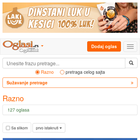
Dodaj oglas
Razno
pretraga celog sajta
Sužavanje pretrage
Razno
127 oglasa
prvo istaknuti
Sa slikom