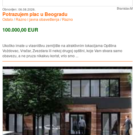
Branislav.M
Obnovljen:
06.08.2026.
Potrazujem plac u Beogradu
Ostalo
/
Razno i javna obaveštenja
/
Razno
100.000,00 EUR
Ukoliko imate u vlasništvu zemljište na atraktivnim lokacijama Opština
Voždovac, Vračar, Zvezdara ili nekoj drugoj opštini, koje Vam stvara samo
obavezu, a ne pruza nikakvu korist, vrlo smo ...