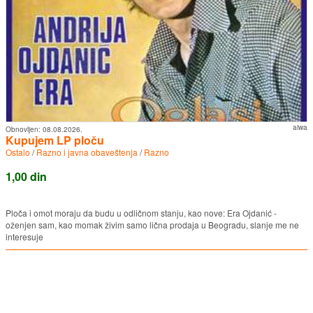
aiwa
Obnovljen:
08.08.2026.
Kupujem LP ploču
Ostalo
/
Razno i javna obaveštenja
/
Razno
1,00 din
Ploča i omot moraju da budu u odličnom stanju, kao nove: Era Ojdanić -
oženjen sam, kao momak živim samo lična prodaja u Beogradu, slanje me ne
interesuje