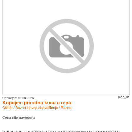
rade_91
Obnovljen:
06.08.2026.
Kupujem prirodnu kosu u repu
Ostalo
/
Razno i javna obaveštenja
/
Razno
Cena nije navedena
OTKUP KOSE, PLAĆANJE ODMAH! Otkupljujem prirodnu nefarbanu kosu