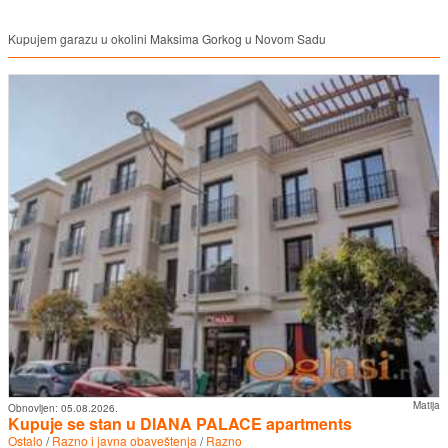
Kupujem garazu u okolini Maksima Gorkog u Novom Sadu
Matija
Obnovljen:
05.08.2026.
Kupuje se stan u DIANA PALACE apartments
Ostalo
/
Razno i javna obaveštenja
/
Razno