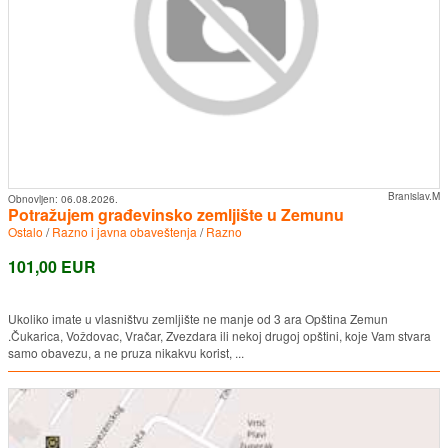
Branislav.M
Obnovljen:
06.08.2026.
Potražujem građevinsko zemljište u Zemunu
Ostalo
/
Razno i javna obaveštenja
/
Razno
101,00 EUR
Ukoliko imate u vlasništvu zemljište ne manje od 3 ara Opština Zemun
.Čukarica, Voždovac, Vračar, Zvezdara ili nekoj drugoj opštini, koje Vam stvara
samo obavezu, a ne pruza nikakvu korist, ...