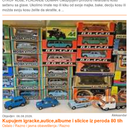
sečenu sa glave. Ukolimo imate rep ili kiku od svoje majke, bake, deciju kosu ili
možda svoju kosu želite da skratite, a ...
Aleksandar
Objavljen:
06.08.2026.
Kupujem igracke,autice,albume i slicice iz peroda 80 tih
Ostalo
/
Razno i javna obaveštenja
/
Razno