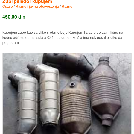
Zubi palador kupujem
Ostalo
/
Razno i javna obaveštenja
/
Razno
450,00 din
Kupujem zube kao sa slike srebrne boje Kupujem I zlatne dolazim lično na
kućnu adresu odma isplata 024h dostupan ko šta ima nek pošalje slike da
pogledam