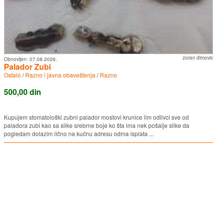
zoran dimovic
Obnovljen:
07.08.2026.
Palador Zubi
Ostalo
/
Razno i javna obaveštenja
/
Razno
500,00 din
Kupujem stomatološki zubni palador mostovi krunice lim odlivci sve od
paladora zubi kao sa slike srebrne boje ko šta ima nek pošalje slike da
pogledam dolazim lično na kućnu adresu odma isplata ...