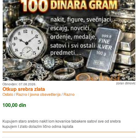
zoran dimovic
Obnovljen:
07.08.2026.
Otkup srebra zlata
Ostalo
/
Razno i javna obaveštenja
/
Razno
100,00 din
Kupujem staro srebro nakit lom kovanice tabakere satovi sve od srebra
kupujem I zlato dolazim lično odma isplata