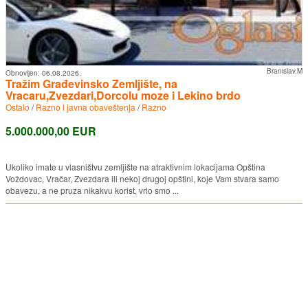
Branislav.M
Obnovljen:
06.08.2026.
Tražim Građevinsko Zemljište, na
Vracaru,Zvezdari,Dorcolu moze i Lekino brdo
Ostalo
/
Razno i javna obaveštenja
/
Razno
5.000.000,00 EUR
Ukoliko imate u vlasništvu zemljište na atraktivnim lokacijama Opština
Voždovac, Vračar, Zvezdara ili nekoj drugoj opštini, koje Vam stvara samo
obavezu, a ne pruza nikakvu korist, vrlo smo ...