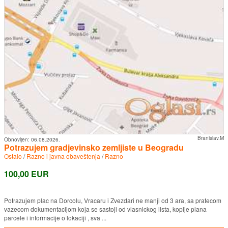
Branislav.M
Obnovljen:
06.08.2026.
Potrazujem gradjevinsko zemljiste u Beogradu
Ostalo
/
Razno i javna obaveštenja
/
Razno
100,00 EUR
Potrazujem plac na Dorcolu, Vracaru i Zvezdari ne manji od 3 ara, sa pratecom
vazecom dokumentacijom koja se sastoji od vlasnickog lista, kopije plana
parcele i informacije o lokaciji , sva ...