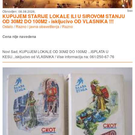
bax
Obnovljen:
08.08.2026.
KUPUJEM STARIJE LOKALE ILI U SIROVOM STANJU
OD 30M2 DO 100M2 - iskljucivo OD VLASNIKA !!!
Ostalo
/
Razno i javna obaveštenja
/
Razno
Cena nije navedena
Novi Sad, KUPUJEM LOKALE OD 30M2 DO 100M2 ...ISPLATA U
KESU...iskljucivo od VLASNIKA ! Vise informacija na: 061/250-67-76