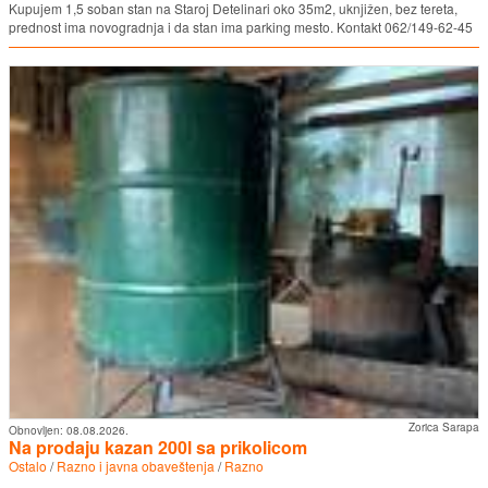
Kupujem 1,5 soban stan na Staroj Detelinari oko 35m2, uknjižen, bez tereta,
prednost ima novogradnja i da stan ima parking mesto. Kontakt 062/149-62-45
Zorica Sarapa
Obnovljen:
08.08.2026.
Na prodaju kazan 200l sa prikolicom
Ostalo
/
Razno i javna obaveštenja
/
Razno