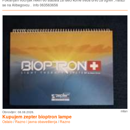
se na Alibegovcu . info 063563656
milan
Obnovljen:
08.08.2026.
Kupujem zepter bioptron lampe
Ostalo
/
Razno i javna obaveštenja
/
Razno