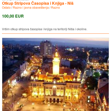
Otkup Stripova Časopisa i Knjiga - Niš
Ostalo
/
Razno i javna obaveštenja
/
Razno
100,00 EUR
Vršim otkup stripova časopisa i knjiga na teritoriji Niša i okoline.