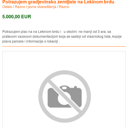
Potrazujem gradjevinsko zemljiste na Lekinom brdu
Ostalo
/
Razno i javna obaveštenja
/
Razno
5.000,00 EUR
Potrazujem plac na na Lekinom brdu i u okolini ne manji od 3 ara, sa
pratecom vazecom dokumentacijom koja se sastoji od vlasnickog lista, kopije
plana parcele i informacije o lokaciji .