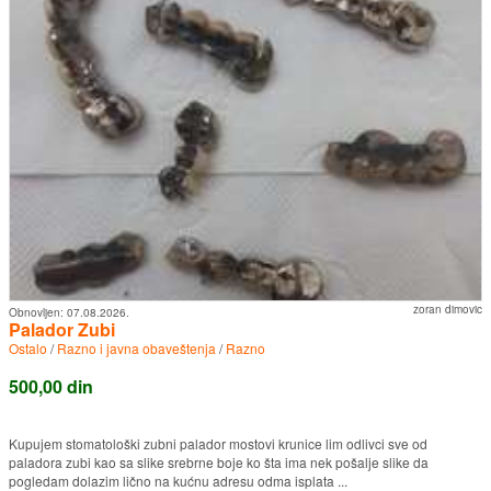
zoran dimovic
Obnovljen:
07.08.2026.
Palador Zubi
Ostalo
/
Razno i javna obaveštenja
/
Razno
500,00 din
Kupujem stomatološki zubni palador mostovi krunice lim odlivci sve od
paladora zubi kao sa slike srebrne boje ko šta ima nek pošalje slike da
pogledam dolazim lično na kućnu adresu odma isplata ...