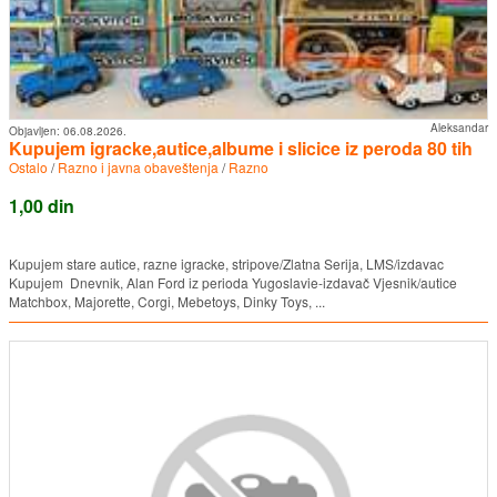
Aleksandar
Objavljen:
06.08.2026.
Kupujem igracke,autice,albume i slicice iz peroda 80 tih
Ostalo
/
Razno i javna obaveštenja
/
Razno
1,00 din
Kupujem stare autice, razne igracke, stripove/Zlatna Serija, LMS/izdavac
Kupujem Dnevnik, Alan Ford iz perioda Yugoslavie-izdavač Vjesnik/autice
Matchbox, Majorette, Corgi, Mebetoys, Dinky Toys, ...