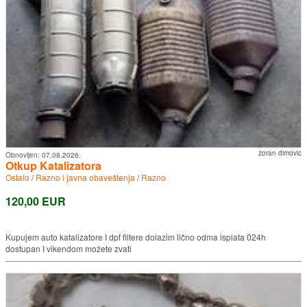
zoran dimovic
Obnovljen:
07.08.2026.
Otkup Katalizatora
Ostalo
/
Razno i javna obaveštenja
/
Razno
120,00 EUR
Kupujem auto katalizatore I dpf filtere dolazim lično odma isplata 024h
dostupan I vikendom možete zvati