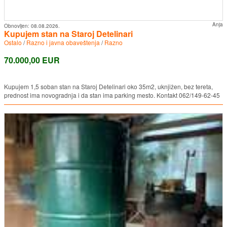
Anja
Obnovljen:
08.08.2026.
Kupujem stan na Staroj Detelinari
Ostalo
/
Razno i javna obaveštenja
/
Razno
70.000,00 EUR
Kupujem 1,5 soban stan na Staroj Detelinari oko 35m2, uknjižen, bez tereta,
prednost ima novogradnja i da stan ima parking mesto. Kontakt 062/149-62-45