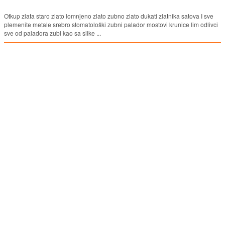
Otkup zlata staro zlato lomnjeno zlato zubno zlato dukati zlatnika satova I sve
plemenite metale srebro stomatološki zubni palador mostovi krunice lim odlivci
sve od paladora zubi kao sa slike ...