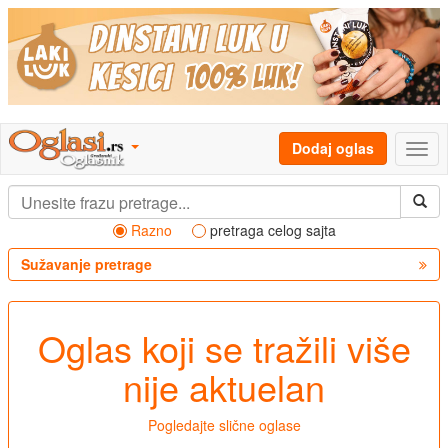
Dodaj oglas
Razno
pretraga celog sajta
Sužavanje pretrage
Oglas koji se tražili više
nije aktuelan
Pogledajte slične oglase