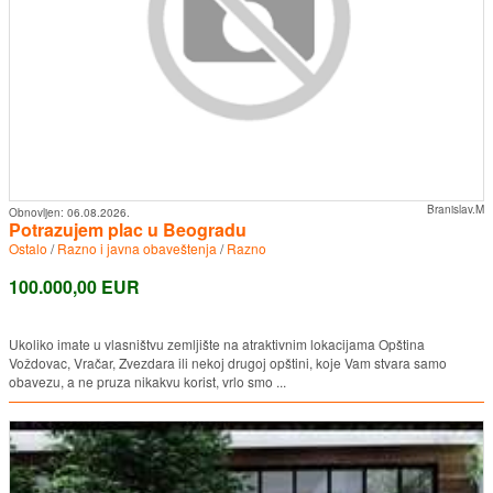
Branislav.M
Obnovljen:
06.08.2026.
Potrazujem plac u Beogradu
Ostalo
/
Razno i javna obaveštenja
/
Razno
100.000,00 EUR
Ukoliko imate u vlasništvu zemljište na atraktivnim lokacijama Opština
Voždovac, Vračar, Zvezdara ili nekoj drugoj opštini, koje Vam stvara samo
obavezu, a ne pruza nikakvu korist, vrlo smo ...