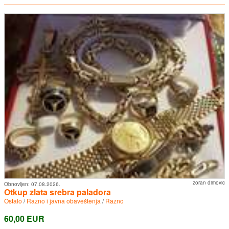
zoran dimovic
Obnovljen:
07.08.2026.
Otkup zlata srebra paladora
Ostalo
/
Razno i javna obaveštenja
/
Razno
60,00 EUR