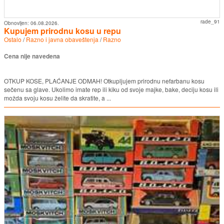
rade_91
Obnovljen:
06.08.2026.
Kupujem prirodnu kosu u repu
Ostalo
/
Razno i javna obaveštenja
/
Razno
Cena nije navedena
OTKUP KOSE, PLAĆANJE ODMAH! Otkupljujem prirodnu nefarbanu kosu
sečenu sa glave. Ukolimo imate rep ili kiku od svoje majke, bake, deciju kosu ili
možda svoju kosu želite da skratite, a ...