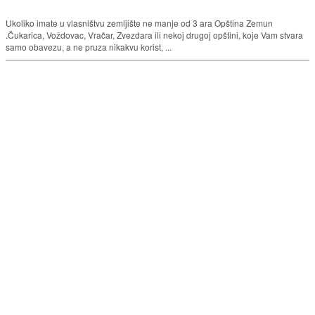
Ukoliko imate u vlasništvu zemljište ne manje od 3 ara Opština Zemun
.Čukarica, Voždovac, Vračar, Zvezdara ili nekoj drugoj opštini, koje Vam stvara
samo obavezu, a ne pruza nikakvu korist, ...