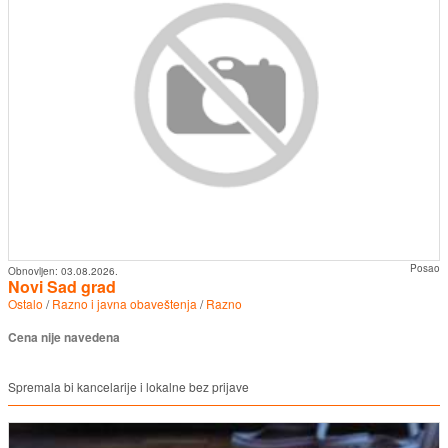
Posao
Obnovljen:
03.08.2026.
Novi Sad grad
Ostalo
/
Razno i javna obaveštenja
/
Razno
Cena nije navedena
Spremala bi kancelarije i lokalne bez prijave