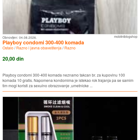
mobilniblogshop
Obnovljen:
04.08.2026.
Playboy condomi 300-400 komada
Ostalo
/
Razno i javna obaveštenja
/
Razno
20,00 din
Playboy condomi 300-400 komada neznamo takcan br. za kupovinu 100
komada 10 gratis. Napomena kondomima je istekao rok trajanja pa se samim
tim mogi koristi za sexulno obrazovanje ,umetnicke ...