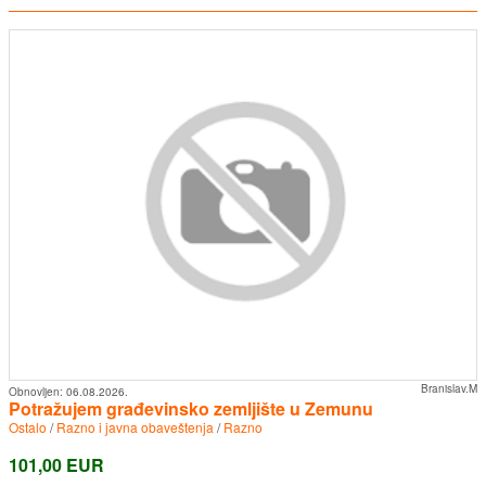
Branislav.M
Obnovljen:
06.08.2026.
Potražujem građevinsko zemljište u Zemunu
Ostalo
/
Razno i javna obaveštenja
/
Razno
101,00 EUR