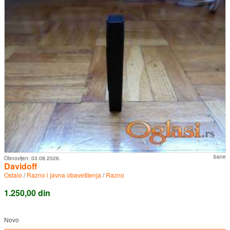
bane
Obnovljen:
03.08.2026.
Davidoff
Ostalo
/
Razno i javna obaveštenja
/
Razno
1.250,00 din
Novo