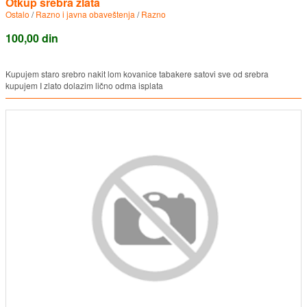
Otkup srebra zlata
Ostalo
/
Razno i javna obaveštenja
/
Razno
100,00 din
Kupujem staro srebro nakit lom kovanice tabakere satovi sve od srebra
kupujem I zlato dolazim lično odma isplata