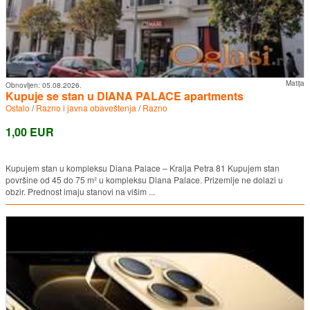
Matija
Obnovljen:
05.08.2026.
Kupuje se stan u DIANA PALACE apartments
Ostalo
/
Razno i javna obaveštenja
/
Razno
1,00 EUR
Kupujem stan u kompleksu Diana Palace – Kralja Petra 81 Kupujem stan
površine od 45 do 75 m² u kompleksu Diana Palace. Prizemlje ne dolazi u
obzir. Prednost imaju stanovi na višim ...