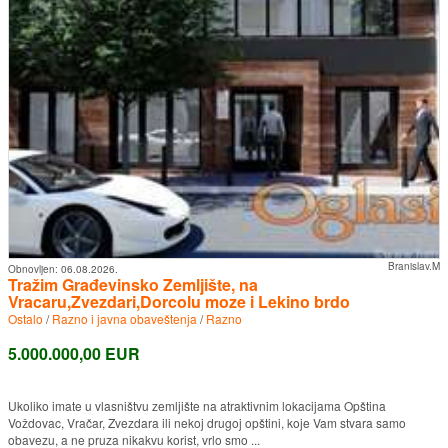
Branislav.M
Obnovljen:
06.08.2026.
Tražim Građevinsko Zemljište, na
Vracaru,Zvezdari,Dorcolu moze i Lekino brdo
Ostalo
/
Razno i javna obaveštenja
/
Razno
5.000.000,00 EUR
Ukoliko imate u vlasništvu zemljište na atraktivnim lokacijama Opština
Voždovac, Vračar, Zvezdara ili nekoj drugoj opštini, koje Vam stvara samo
obavezu, a ne pruza nikakvu korist, vrlo smo ...