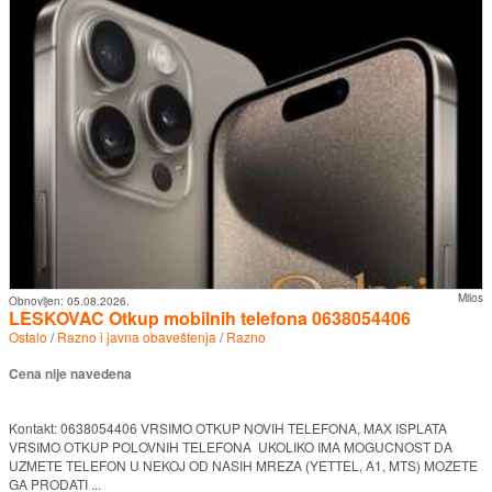
Milos
Obnovljen:
05.08.2026.
LESKOVAC Otkup mobilnih telefona 0638054406
Ostalo
/
Razno i javna obaveštenja
/
Razno
Cena nije navedena
Kontakt: 0638054406 VRSIMO OTKUP NOVIH TELEFONA, MAX ISPLATA
VRSIMO OTKUP POLOVNIH TELEFONA UKOLIKO IMA MOGUCNOST DA
UZMETE TELEFON U NEKOJ OD NASIH MREZA (YETTEL, A1, MTS) MOZETE
GA PRODATI ...