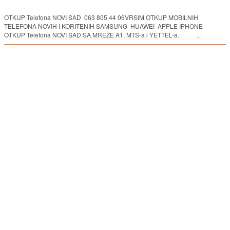
OTKUP Telefona NOVI SAD 063 805 44 06VRSIM OTKUP MOBILNIH
TELEFONA NOVIH I KORITENIH SAMSUNG HUAWEI APPLE IPHONE
OTKUP Telefona NOVI SAD SA MREŽE A1, MTS-a i YETTEL-a. ...