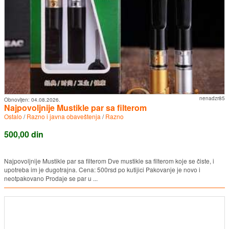
nenadzr85
Obnovljen:
04.08.2026.
Najpovoljnije Mustikle par sa filterom
Ostalo
/
Razno i javna obaveštenja
/
Razno
500,00 din
Najpovoljnije Mustikle par sa filterom Dve mustikle sa filterom koje se čiste, i
upotreba im je dugotrajna. Cena: 500rsd po kutijici Pakovanje je novo i
neotpakovano Prodaje se par u ...