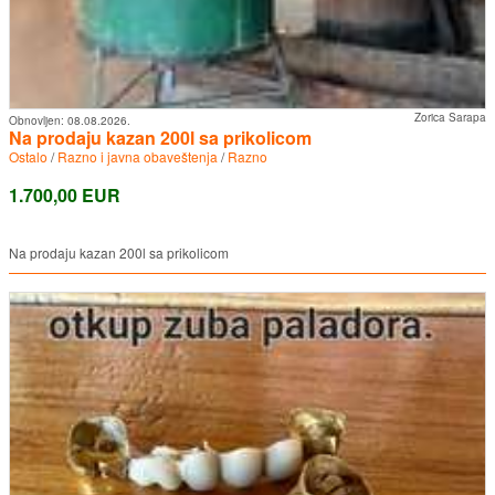
Zorica Sarapa
Obnovljen:
08.08.2026.
Na prodaju kazan 200l sa prikolicom
Ostalo
/
Razno i javna obaveštenja
/
Razno
1.700,00 EUR
Na prodaju kazan 200l sa prikolicom