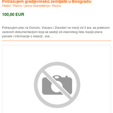
Potrazujem gradjevinsko zemljiste u Beogradu
Ostalo
/
Razno i javna obaveštenja
/
Razno
100,00 EUR
Potrazujem plac na Dorcolu, Vracaru i Zvezdari ne manji od 3 ara, sa pratecom
vazecom dokumentacijom koja se sastoji od vlasnickog lista, kopije plana
parcele i informacije o lokaciji , sva ...