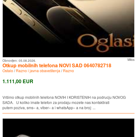
Milos
Obnovljen:
05.08.2026.
Otkup mobilnih telefona NOVI SAD 0640782718
Ostalo
/
Razno i javna obaveštenja
/
Razno
1.111,00 EUR
Vršimo otkup mobilnih telefona NOVIH I KORISTENIH na podrucju NOVOG
SADA. U koliko imate telefon za prodaju mozete nas kontsktirati
putem poziva, sms– a, viber– a i whatsApp– a na broj: ...