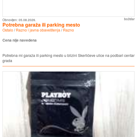
božidar
Obnovljen:
05.08.2026.
Potrebna garaža ili parking mesto
Ostalo
/
Razno i javna obaveštenja
/
Razno
Cena nije navedena
Potrebna mi garaža ili parking mesto u blizini Skerlićeve ulice na podbari centar
grada