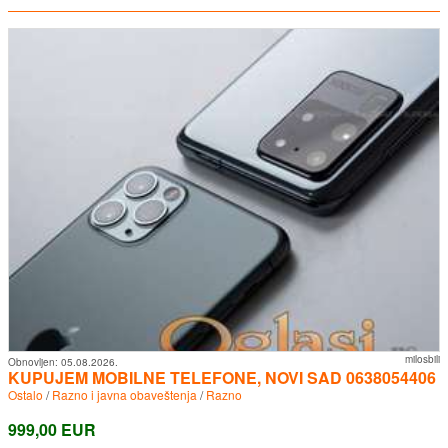
milosbili
Obnovljen:
05.08.2026.
KUPUJEM MOBILNE TELEFONE, NOVI SAD 0638054406
Ostalo
/
Razno i javna obaveštenja
/
Razno
999,00 EUR