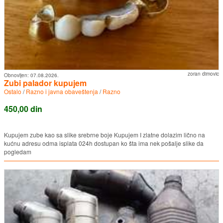
zoran dimovic
Obnovljen:
07.08.2026.
Zubi palador kupujem
Ostalo
/
Razno i javna obaveštenja
/
Razno
450,00 din
Kupujem zube kao sa slike srebrne boje Kupujem I zlatne dolazim lično na
kućnu adresu odma isplata 024h dostupan ko šta ima nek pošalje slike da
pogledam