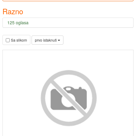
Razno
125 oglasa
prvo istaknuti
Sa slikom