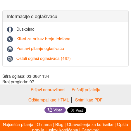
Informacije o oglašivaču
Duskolino
Klikni za prikaz broja telefona
Postavi pitanje oglašivaču
Ostali oglasi oglašivača (467)
Šifra oglasa: 03-3861134
Broj pregleda: 97
Prijavi nepravilnost
Pošalji prijatelju
Odštampaj kao HTML
Snimi kao PDF
Najčešća pitanja
|
O nama
|
Blog
|
Obaveštenja za korisnike
|
Opšta
pravila i uslovi korišćenja
|
Cenovnik