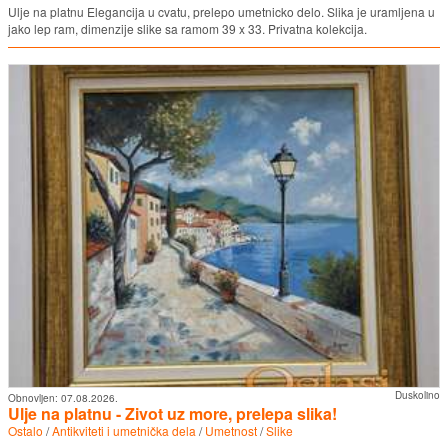
Ulje na platnu Elegancija u cvatu, prelepo umetnicko delo. Slika je uramljena u
jako lep ram, dimenzije slike sa ramom 39 x 33. Privatna kolekcija.
Duskolino
Obnovljen:
07.08.2026.
Ulje na platnu - Zivot uz more, prelepa slika!
Ostalo
/
Antikviteti i umetnička dela
/
Umetnost
/
Slike