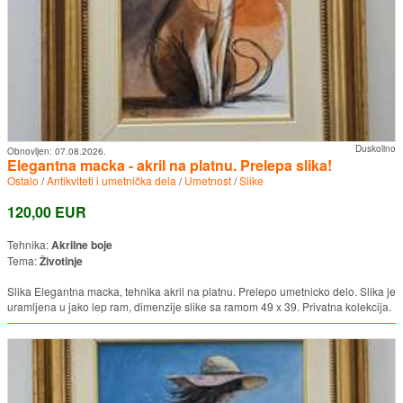
Duskolino
Obnovljen:
07.08.2026.
Elegantna macka - akril na platnu. Prelepa slika!
Ostalo
/
Antikviteti i umetnička dela
/
Umetnost
/
Slike
120,00 EUR
Tehnika:
Akrilne boje
Tema:
Životinje
Slika Elegantna macka, tehnika akril na platnu. Prelepo umetnicko delo. Slika je
uramljena u jako lep ram, dimenzije slike sa ramom 49 x 39. Privatna kolekcija.