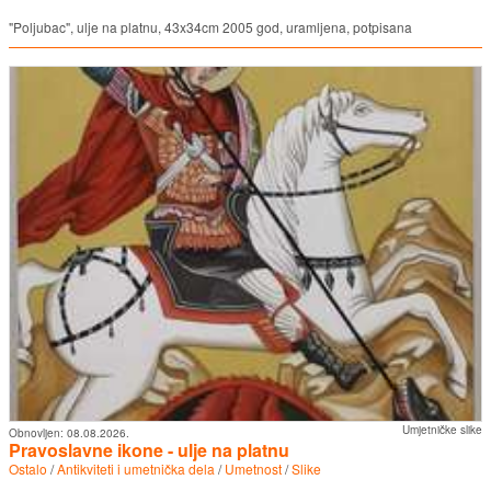
"Poljubac", ulje na platnu, 43x34cm 2005 god, uramljena, potpisana
Umjetničke slike
Obnovljen:
08.08.2026.
Pravoslavne ikone - ulje na platnu
Ostalo
/
Antikviteti i umetnička dela
/
Umetnost
/
Slike