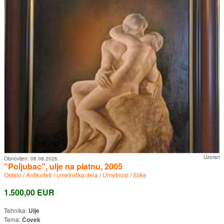
Uzoran
Obnovljen:
08.08.2026.
"Poljubac", ulje na platnu, 2005
Ostalo
/
Antikviteti i umetnička dela
/
Umetnost
/
Slike
1.500,00 EUR
Tehnika:
Ulje
Tema:
Čovek