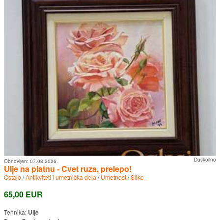
Duskolino
Obnovljen:
07.08.2026.
Ulje na platnu - Cvet ruza, prelepo!
Ostalo
/
Antikviteti i umetnička dela
/
Umetnost
/
Slike
65,00 EUR
Tehnika:
Ulje