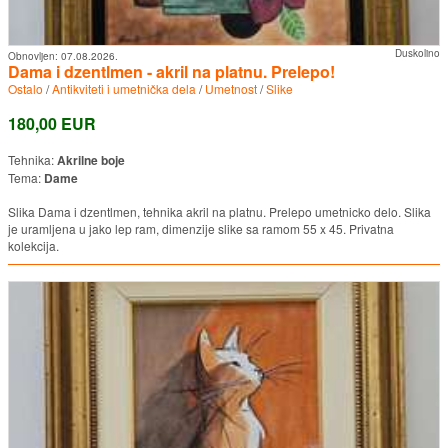
Duskolino
Obnovljen:
07.08.2026.
Dama i dzentlmen - akril na platnu. Prelepo!
Ostalo
/
Antikviteti i umetnička dela
/
Umetnost
/
Slike
180,00 EUR
Tehnika:
Akrilne boje
Tema:
Dame
Slika Dama i dzentlmen, tehnika akril na platnu. Prelepo umetnicko delo. Slika
je uramljena u jako lep ram, dimenzije slike sa ramom 55 x 45. Privatna
kolekcija.