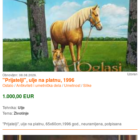
Uzoran
Obnovljen:
08.08.2026.
"Prijatelji", ulje na platnu, 1996
Ostalo
/
Antikviteti i umetnička dela
/
Umetnost
/
Slike
1.000,00 EUR
Tehnika:
Ulje
Tema:
Životinje
"Prijatelji", ulje na platnu, 65x60cm,1996 god., neuramljena, potpisana