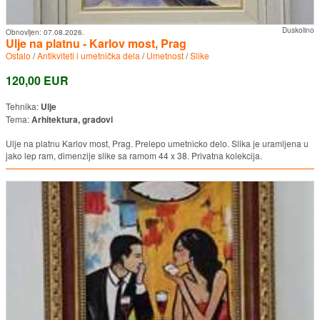
Duskolino
Obnovljen:
07.08.2026.
Ulje na platnu - Karlov most, Prag
Ostalo
/
Antikviteti i umetnička dela
/
Umetnost
/
Slike
120,00 EUR
Tehnika:
Ulje
Tema:
Arhitektura, gradovi
Ulje na platnu Karlov most, Prag. Prelepo umetnicko delo. Slika je uramljena u
jako lep ram, dimenzije slike sa ramom 44 x 38. Privatna kolekcija.