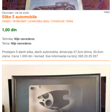
milan
Obnovljen:
08.08.2026.
Slike 5 automobila
Ostalo
/
Antikviteti i umetnička dela
/
Umetnost
/
Slike
1,00 din
Tehnika:
Nije navedeno
Tema:
Nije navedeno
Prodajem 5 starih slika, starih automobila, dimenzije 37,5cm širina, 30,5cm
visina Cena 1.000 din / komad Sve informacije na broj: 065 23 25 037