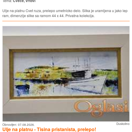
Tema:
Cveće, vrtovi
Ulje na platnu Cvet ruza, prelepo umetnicko delo. Slika je uramljena u jako lep
ram, dimenzije slike sa ramom 44 x 44. Privatna kolekcija.
Duskolino
Obnovljen:
07.08.2026.
Ulje na platnu - Tisina pristanista, prelepo!