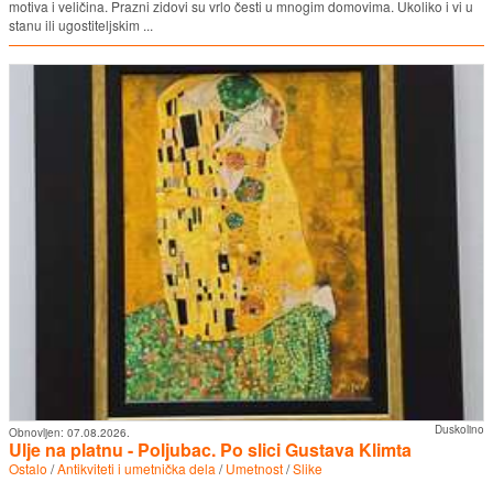
motiva i veličina. Prazni zidovi su vrlo česti u mnogim domovima. Ukoliko i vi u
stanu ili ugostiteljskim ...
Duskolino
Obnovljen:
07.08.2026.
Ulje na platnu - Poljubac. Po slici Gustava Klimta
Ostalo
/
Antikviteti i umetnička dela
/
Umetnost
/
Slike