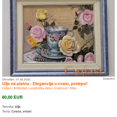
Duskolino
Obnovljen:
07.08.2026.
Ulje na platnu - Elegancija u cvatu, prelepo!
Ostalo
/
Antikviteti i umetnička dela
/
Umetnost
/
Slike
80,00 EUR
Tehnika:
Ulje
Tema:
Cveće, vrtovi