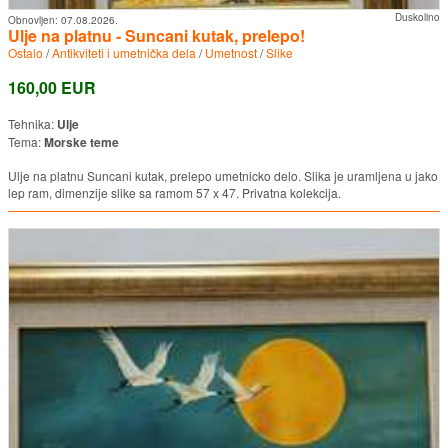
Duskolino
Obnovljen:
07.08.2026.
Ulje na platnu - Suncani kutak, prelepo!
Ostalo
/
Antikviteti i umetnička dela
/
Umetnost
/
Slike
160,00 EUR
Tehnika:
Ulje
Tema:
Morske teme
Ulje na platnu Suncani kutak, prelepo umetnicko delo. Slika je uramljena u jako
lep ram, dimenzije slike sa ramom 57 x 47. Privatna kolekcija.