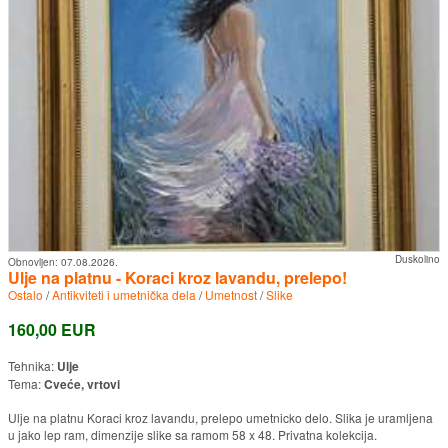
Duskolino
Obnovljen:
07.08.2026.
Ulje na platnu - Koraci kroz lavandu, prelepo!
Ostalo
/
Antikviteti i umetnička dela
/
Umetnost
/
Slike
160,00 EUR
Tehnika:
Ulje
Tema:
Cveće, vrtovi
Ulje na platnu Koraci kroz lavandu, prelepo umetnicko delo. Slika je uramljena
u jako lep ram, dimenzije slike sa ramom 58 x 48. Privatna kolekcija.