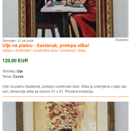
Duskolino
Obnovljen:
07.08.2026.
Ulje na platnu - Sastanak, prelepa slika!
Ostalo
/
Antikviteti i umetnička dela
/
Umetnost
/
Slike
120,00 EUR
Tehnika:
Ulje
Tema:
Čovek
Ulje na platnu Sastanak, prelepo umetnicko delo. Slika je uramljena u jako lep
ram, dimenzije slike sa ramom 51 x 31. Privatna kolekcija.