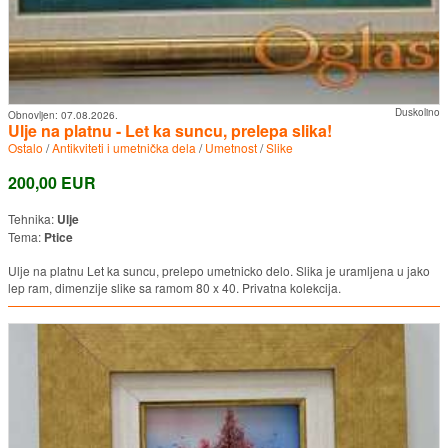
Duskolino
Obnovljen:
07.08.2026.
Ulje na platnu - Let ka suncu, prelepa slika!
Ostalo
/
Antikviteti i umetnička dela
/
Umetnost
/
Slike
200,00 EUR
Tehnika:
Ulje
Tema:
Ptice
Ulje na platnu Let ka suncu, prelepo umetnicko delo. Slika je uramljena u jako
lep ram, dimenzije slike sa ramom 80 x 40. Privatna kolekcija.