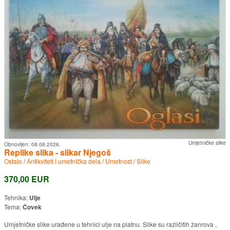
Umjetničke slike
Obnovljen:
08.08.2026.
Replike slika - slikar Njegoš
Ostalo
/
Antikviteti i umetnička dela
/
Umetnost
/
Slike
370,00 EUR
Tehnika:
Ulje
Tema:
Čovek
Umjetničke slike urađene u tehnici ulje na platnu. Slike su različitih žanrova ,