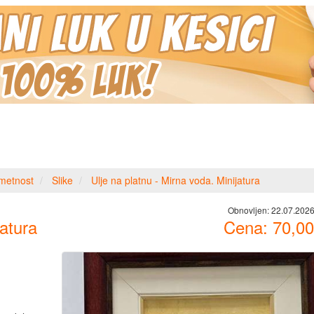
metnost
Slike
Ulje na platnu - Mirna voda. Minijatura
Obnovljen:
22.07.2026
jatura
Cena:
70,00