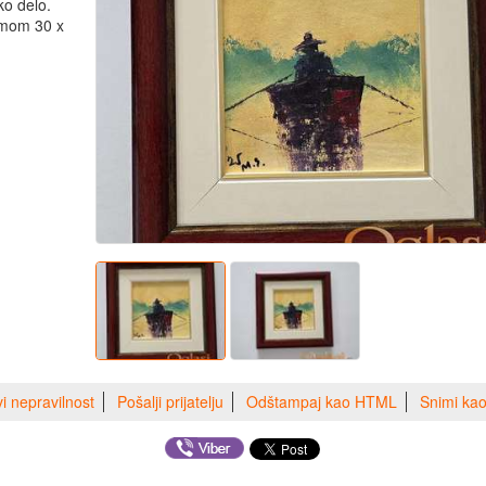
ko delo.
ramom 30 x
vi nepravilnost
Pošalji prijatelju
Odštampaj kao HTML
Snimi ka