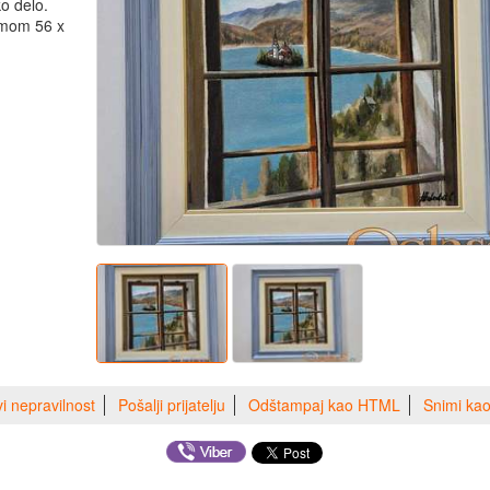
o delo.
ramom 56 x
vi nepravilnost
Pošalji prijatelju
Odštampaj kao HTML
Snimi ka