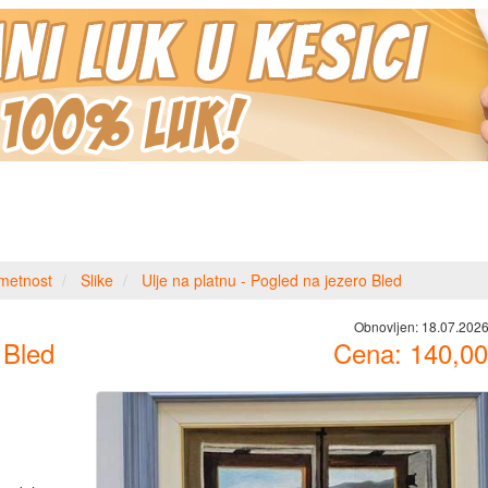
metnost
Slike
Ulje na platnu - Pogled na jezero Bled
Obnovljen:
18.07.2026
 Bled
Cena:
140,00