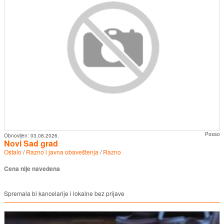
Posao
Obnovljen:
03.08.2026.
Novi Sad grad
Ostalo
/
Razno i javna obaveštenja
/
Razno
Cena nije navedena
Spremala bi kancelarije i lokalne bez prijave