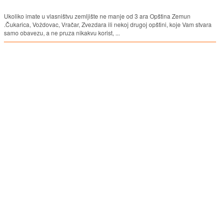
Ukoliko imate u vlasništvu zemljište ne manje od 3 ara Opština Zemun
.Čukarica, Voždovac, Vračar, Zvezdara ili nekoj drugoj opštini, koje Vam stvara
samo obavezu, a ne pruza nikakvu korist, ...