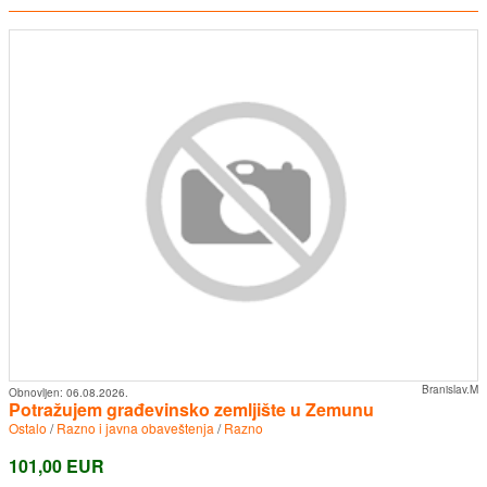
Branislav.M
Obnovljen:
06.08.2026.
Potražujem građevinsko zemljište u Zemunu
Ostalo
/
Razno i javna obaveštenja
/
Razno
101,00 EUR