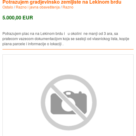
Potrazujem gradjevinsko zemljiste na Lekinom brdu
Ostalo
/
Razno i javna obaveštenja
/
Razno
5.000,00 EUR
Potrazujem plac na na Lekinom brdu i u okolini ne manji od 3 ara, sa
pratecom vazecom dokumentacijom koja se sastoji od vlasnickog lista, kopije
plana parcele i informacije o lokaciji .