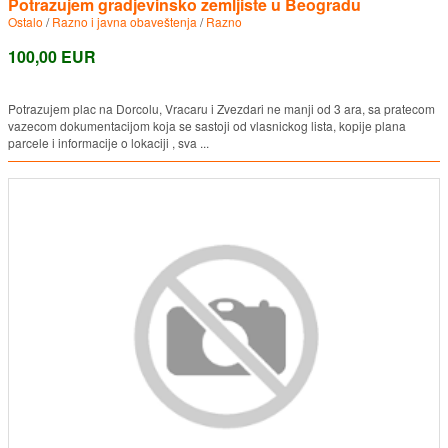
Potrazujem gradjevinsko zemljiste u Beogradu
Ostalo
/
Razno i javna obaveštenja
/
Razno
100,00 EUR
Potrazujem plac na Dorcolu, Vracaru i Zvezdari ne manji od 3 ara, sa pratecom
vazecom dokumentacijom koja se sastoji od vlasnickog lista, kopije plana
parcele i informacije o lokaciji , sva ...