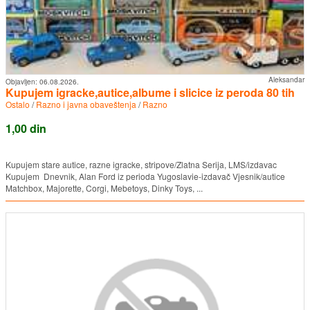
Aleksandar
Objavljen:
06.08.2026.
Kupujem igracke,autice,albume i slicice iz peroda 80 tih
Ostalo
/
Razno i javna obaveštenja
/
Razno
1,00 din
Kupujem stare autice, razne igracke, stripove/Zlatna Serija, LMS/izdavac
Kupujem Dnevnik, Alan Ford iz perioda Yugoslavie-izdavač Vjesnik/autice
Matchbox, Majorette, Corgi, Mebetoys, Dinky Toys, ...