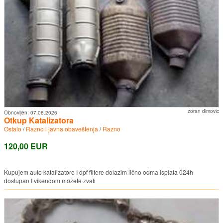
zoran dimovic
Obnovljen:
07.08.2026.
Otkup Katalizatora
Ostalo
/
Razno i javna obaveštenja
/
Razno
120,00 EUR
Kupujem auto katalizatore I dpf filtere dolazim lično odma isplata 024h
dostupan I vikendom možete zvati