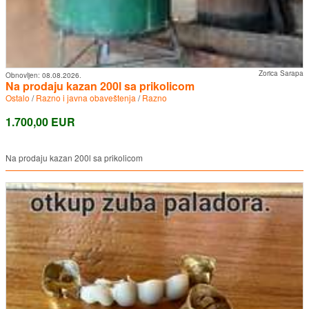
Zorica Sarapa
Obnovljen:
08.08.2026.
Na prodaju kazan 200l sa prikolicom
Ostalo
/
Razno i javna obaveštenja
/
Razno
1.700,00 EUR
Na prodaju kazan 200l sa prikolicom