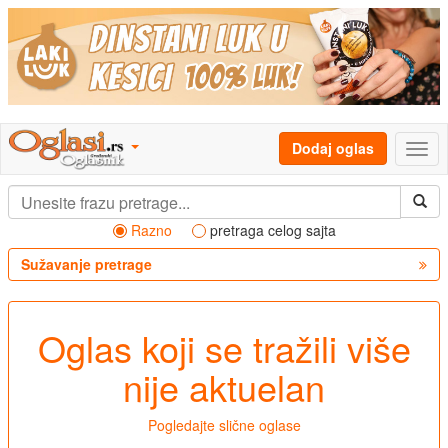
Dodaj oglas
Razno
pretraga celog sajta
Sužavanje pretrage
Oglas koji se tražili više
nije aktuelan
Pogledajte slične oglase