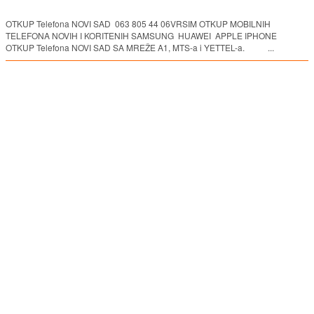
OTKUP Telefona NOVI SAD 063 805 44 06VRSIM OTKUP MOBILNIH
TELEFONA NOVIH I KORITENIH SAMSUNG HUAWEI APPLE IPHONE
OTKUP Telefona NOVI SAD SA MREŽE A1, MTS-a i YETTEL-a. ...