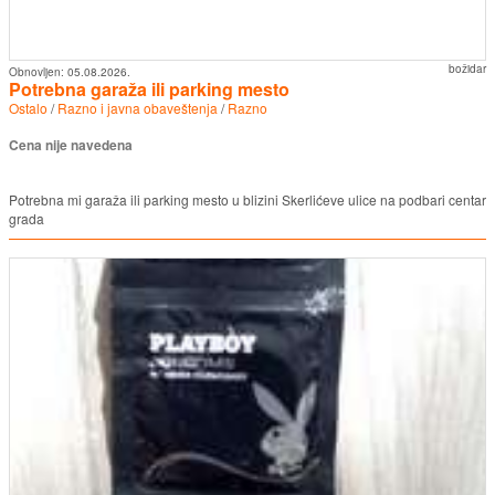
božidar
Obnovljen:
05.08.2026.
Potrebna garaža ili parking mesto
Ostalo
/
Razno i javna obaveštenja
/
Razno
Cena nije navedena
Potrebna mi garaža ili parking mesto u blizini Skerlićeve ulice na podbari centar
grada