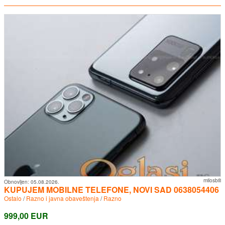
milosbili
Obnovljen:
05.08.2026.
KUPUJEM MOBILNE TELEFONE, NOVI SAD 0638054406
Ostalo
/
Razno i javna obaveštenja
/
Razno
999,00 EUR