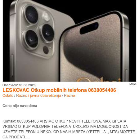
Milos
Obnovljen:
05.08.2026.
LESKOVAC Otkup mobilnih telefona 0638054406
Ostalo
/
Razno i javna obaveštenja
/
Razno
Cena nije navedena
Kontakt: 0638054406 VRSIMO OTKUP NOVIH TELEFONA, MAX ISPLATA
VRSIMO OTKUP POLOVNIH TELEFONA UKOLIKO IMA MOGUCNOST DA
UZMETE TELEFON U NEKOJ OD NASIH MREZA (YETTEL, A1, MTS) MOZETE
GA PRODATI ...