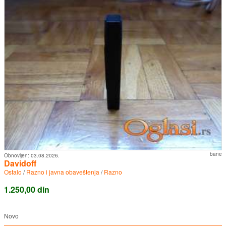
bane
Obnovljen:
03.08.2026.
Davidoff
Ostalo
/
Razno i javna obaveštenja
/
Razno
1.250,00 din
Novo