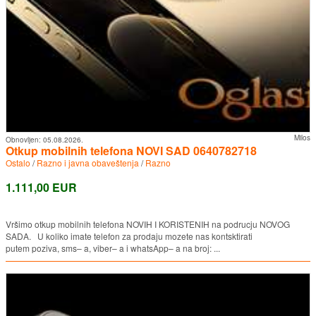
Milos
Obnovljen:
05.08.2026.
Otkup mobilnih telefona NOVI SAD 0640782718
Ostalo
/
Razno i javna obaveštenja
/
Razno
1.111,00 EUR
Vršimo otkup mobilnih telefona NOVIH I KORISTENIH na podrucju NOVOG
SADA. U koliko imate telefon za prodaju mozete nas kontsktirati
putem poziva, sms– a, viber– a i whatsApp– a na broj: ...