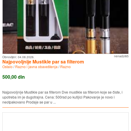
nenadzr85
Obnovljen:
04.08.2026.
Najpovoljnije Mustikle par sa filterom
Ostalo
/
Razno i javna obaveštenja
/
Razno
500,00 din
Najpovoljnije Mustikle par sa filterom Dve mustikle sa filterom koje se čiste, i
upotreba im je dugotrajna. Cena: 500rsd po kutijici Pakovanje je novo i
neotpakovano Prodaje se par u ...