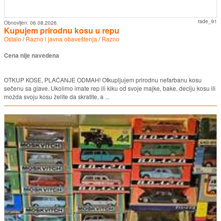
rade_91
Obnovljen:
06.08.2026.
Kupujem prirodnu kosu u repu
Ostalo
/
Razno i javna obaveštenja
/
Razno
Cena nije navedena
OTKUP KOSE, PLAĆANJE ODMAH! Otkupljujem prirodnu nefarbanu kosu
sečenu sa glave. Ukolimo imate rep ili kiku od svoje majke, bake, deciju kosu ili
možda svoju kosu želite da skratite, a ...