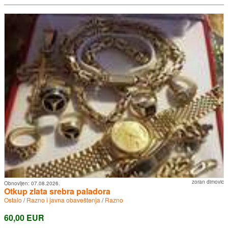
zoran dimovic
Obnovljen:
07.08.2026.
Otkup zlata srebra paladora
Ostalo
/
Razno i javna obaveštenja
/
Razno
60,00 EUR