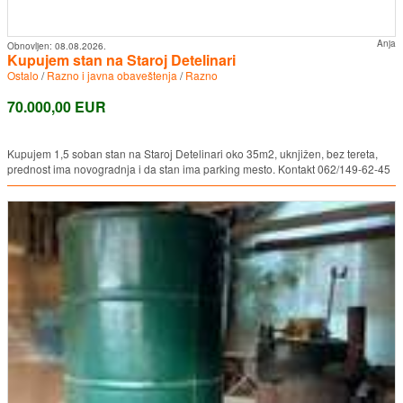
Anja
Obnovljen:
08.08.2026.
Kupujem stan na Staroj Detelinari
Ostalo
/
Razno i javna obaveštenja
/
Razno
70.000,00 EUR
Kupujem 1,5 soban stan na Staroj Detelinari oko 35m2, uknjižen, bez tereta,
prednost ima novogradnja i da stan ima parking mesto. Kontakt 062/149-62-45