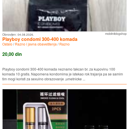
mobilniblogshop
Obnovljen:
04.08.2026.
Playboy condomi 300-400 komada
Ostalo
/
Razno i javna obaveštenja
/
Razno
20,00 din
Playboy condomi 300-400 komada neznamo takcan br. za kupovinu 100
komada 10 gratis. Napomena kondomima je istekao rok trajanja pa se samim
tim mogi koristi za sexulno obrazovanje ,umetnicke ...