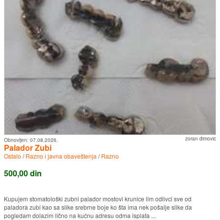
zoran dimovic
Obnovljen:
07.08.2026.
Palador Zubi
Ostalo
/
Razno i javna obaveštenja
/
Razno
500,00 din
Kupujem stomatološki zubni palador mostovi krunice lim odlivci sve od
paladora zubi kao sa slike srebrne boje ko šta ima nek pošalje slike da
pogledam dolazim lično na kućnu adresu odma isplata ...