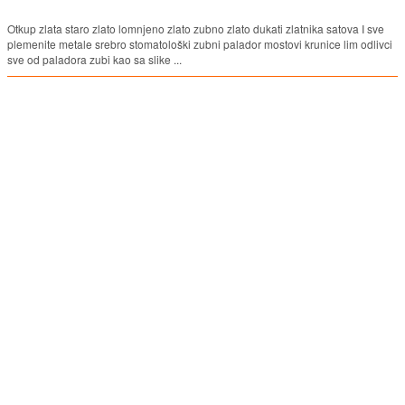
Otkup zlata staro zlato lomnjeno zlato zubno zlato dukati zlatnika satova I sve
plemenite metale srebro stomatološki zubni palador mostovi krunice lim odlivci
sve od paladora zubi kao sa slike ...