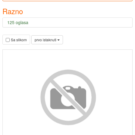
Razno
125 oglasa
prvo istaknuti
Sa slikom