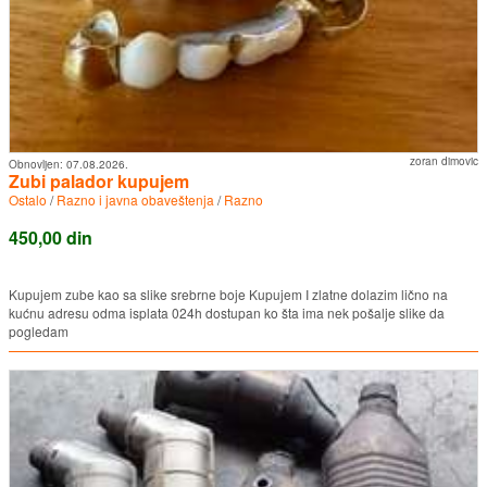
zoran dimovic
Obnovljen:
07.08.2026.
Zubi palador kupujem
Ostalo
/
Razno i javna obaveštenja
/
Razno
450,00 din
Kupujem zube kao sa slike srebrne boje Kupujem I zlatne dolazim lično na
kućnu adresu odma isplata 024h dostupan ko šta ima nek pošalje slike da
pogledam