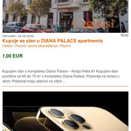
Matija
Obnovljen:
05.08.2026.
Kupuje se stan u DIANA PALACE apartments
Ostalo
/
Razno i javna obaveštenja
/
Razno
1,00 EUR
Kupujem stan u kompleksu Diana Palace – Kralja Petra 81 Kupujem stan
površine od 45 do 75 m² u kompleksu Diana Palace. Prizemlje ne dolazi u
obzir. Prednost imaju stanovi na višim ...