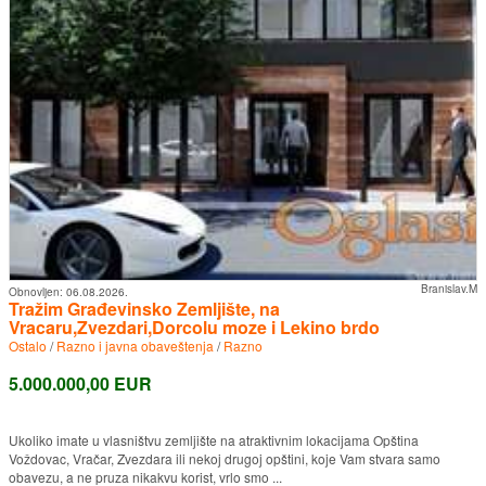
Branislav.M
Obnovljen:
06.08.2026.
Tražim Građevinsko Zemljište, na
Vracaru,Zvezdari,Dorcolu moze i Lekino brdo
Ostalo
/
Razno i javna obaveštenja
/
Razno
5.000.000,00 EUR
Ukoliko imate u vlasništvu zemljište na atraktivnim lokacijama Opština
Voždovac, Vračar, Zvezdara ili nekoj drugoj opštini, koje Vam stvara samo
obavezu, a ne pruza nikakvu korist, vrlo smo ...