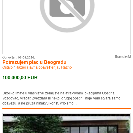
Branislav.M
Obnovljen:
06.08.2026.
Potrazujem plac u Beogradu
Ostalo
/
Razno i javna obaveštenja
/
Razno
100.000,00 EUR
Ukoliko imate u vlasništvu zemljište na atraktivnim lokacijama Opština
Voždovac, Vračar, Zvezdara ili nekoj drugoj opštini, koje Vam stvara samo
obavezu, a ne pruza nikakvu korist, vrlo smo ...