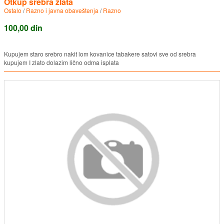
Otkup srebra zlata
Ostalo
/
Razno i javna obaveštenja
/
Razno
100,00 din
Kupujem staro srebro nakit lom kovanice tabakere satovi sve od srebra
kupujem I zlato dolazim lično odma isplata