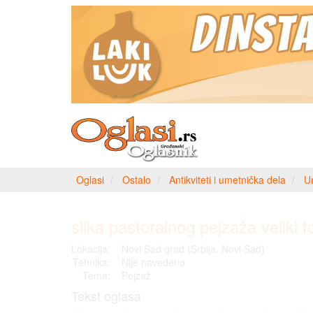
Oglasi
Ostalo
Antikviteti i umetnička dela
U
slika pastoralnog pejzaža veliki 
Lokacija:
Novi Sad grad (Srbija, Novi Sad)
Tehnika:
Nije navedeno
Tema:
Pejzaž
Tekst oglasa