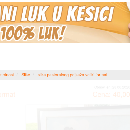
metnost
Slike
slika pastoralnog pejzaža veliki format
Obnovljen:
28.06.2026
format
Cena:
40,00