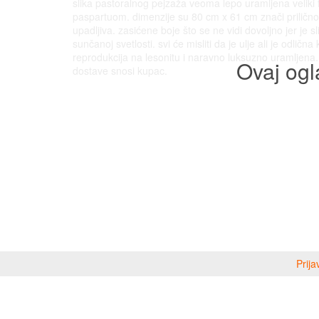
slika pastoralnog pejzaža veoma lepo uramljena veliki
paspartuom. dimenzije su 80 cm x 61 cm znači prilično
upadljiva. zasićene boje što se ne vidi dovoljno jer je s
sunčanoj svetlosti. svi će misliti da je ulje ali je odlična 
reprodukcija na lesonitu i naravno luksuzno uramljena.
Ovaj ogl
dostave snosi kupac.
Prija