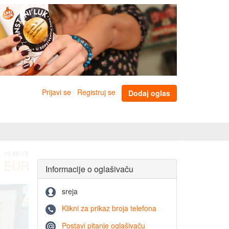
Prijavi se
Registruj se
Dodaj oglas
. 16:45:13
EUR
Informacije o oglašivaču
sreja
Klikni za prikaz broja telefona
Postavi pitanje oglašivaču