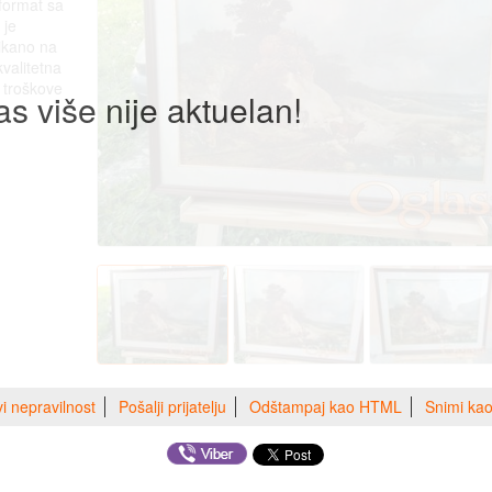
 format sa
 je
likano na
kvalitetna
 troškove
as više nije aktuelan!
vi nepravilnost
Pošalji prijatelju
Odštampaj kao HTML
Snimi ka