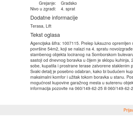
Grejanje:
Gradsko
Nivo u zgradi:
4. sprat
Dodatne informacije
Terasa, Lift
Tekst oglasa
Agencijska šifra: 1007115. Prelep luksuzno opremljen 
površine 54m2, koji se nalazi na 4. spratu novoizgrađ
stambenog objekta lociranog na Somborskom bulevaru
sastoji od dnevnog boravka u čijem je sklopu kuhinja,
sobe, kupatila i prostrane terase zatvorene staklenim p
Svaki detalj je posebno odabran, kako bi budućem kupc
maksimalni komfor i užitak tokom boravka u stanu. Pos
mogućnost kupovine garažnog mesta u suterenu objek
informacija pozovite na 060/149-62-25 ili 060/149-62-
Prija