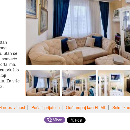
stan
enog
. Stan se
 2 spavaće
ortalima.
u priuštio
toji
ta. Za više
22.
vi nepravilnost
Pošalji prijatelju
Odštampaj kao HTML
Snimi ka