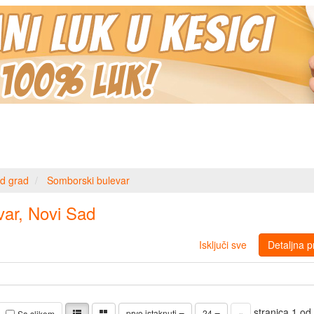
d grad
Somborski bulevar
var, Novi Sad
Isključi sve
Detaljna p
stranica 1 o
prvo istaknuti
24
«
Sa slikom