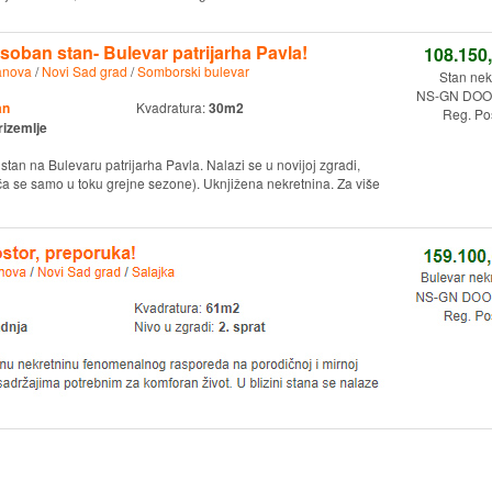
soban stan- Bulevar patrijarha Pavla!
108.150
anova
/
Novi Sad grad
/
Somborski bulevar
Stan nek
NS-GN DOO.
an
Kvadratura:
30m2
Reg. Po
rizemlje
tan na Bulevaru patrijarha Pavla. Nalazi se u novijoj zgradi,
aća se samo u toku grejne sezone). Uknjižena nekretnina. Za više