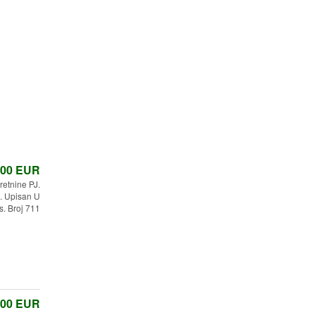
,00
EUR
etnine PJ.
 Upisan U
s. Broj 711
,00
EUR