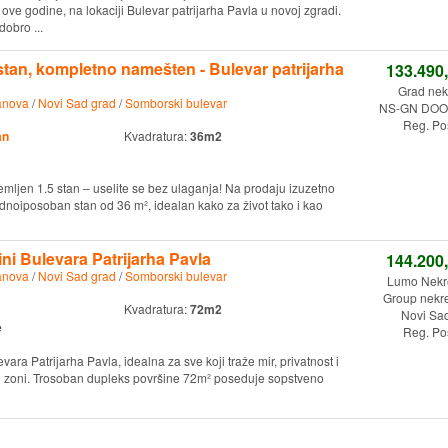
ove godine, na lokaciji Bulevar patrijarha Pavla u novoj zgradi.
dobro ...
an, kompletno namešten - Bulevar patrijarha
133.490
Grad nek
anova
/
Novi Sad grad
/
Somborski bulevar
NS-GN DOO.
Reg. Po
an
Kvadratura:
36m2
mljen 1.5 stan – uselite se bez ulaganja! Na prodaju izuzetno
ednoiposoban stan od 36 m², idealan kako za život tako i kao
ini Bulevara Patrijarha Pavla
144.200
anova
/
Novi Sad grad
/
Somborski bulevar
Lumo Nekr
Group nekre
Kvadratura:
72m2
Novi Sa
e
Reg. Po
vara Patrijarha Pavla, idealna za sve koji traže mir, privatnost i
j zoni. Trosoban dupleks površine 72m² poseduje sopstveno