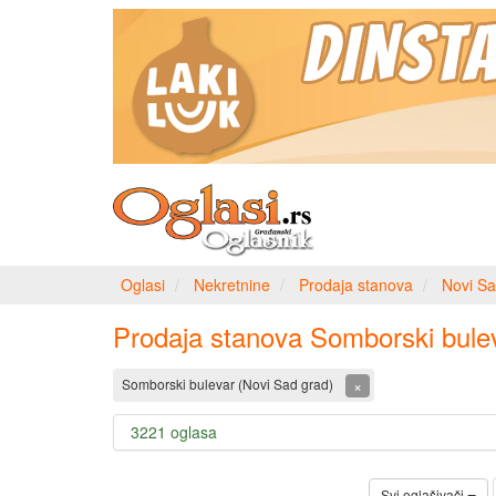
Oglasi
Nekretnine
Prodaja stanova
Novi Sa
Prodaja stanova Somborski bule
×
Somborski bulevar (Novi Sad grad)
3221 oglasa
Svi oglašivači