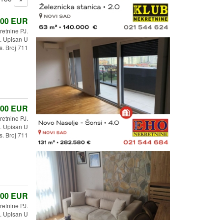
,00
EUR
retnine PJ.
 Upisan U
s. Broj 711
,00
EUR
etnine PJ.
 Upisan U
s. Broj 711
,00
EUR
retnine PJ.
 Upisan U