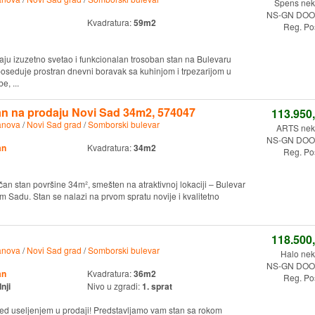
Spens nekr
NS-GN DOO.
Kvadratura:
59m2
Reg. Po
daju izuzetno svetao i funkcionalan trosoban stan na Bulevaru
 poseduje prostran dnevni boravak sa kuhinjom i trpezarijom u
, ...
n na prodaju Novi Sad 34m2, 574047
113.950
anova
/
Novi Sad grad
/
Somborski bulevar
ARTS nekr
NS-GN DOO.
an
Kvadratura:
34m2
Reg. Po
an stan površine 34m², smešten na atraktivnoj lokaciji – Bulevar
m Sadu. Stan se nalazi na prvom spratu novije i kvalitetno
118.500
anova
/
Novi Sad grad
/
Somborski bulevar
Halo nek
NS-GN DOO.
an
Kvadratura:
36m2
Reg. Po
nji
Nivo u zgradi:
1. sprat
red useljenjem u prodaji! Predstavljamo vam stan sa rokom