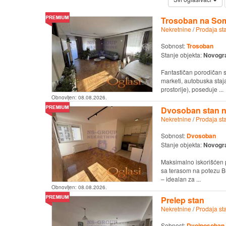
Trosoban na So
Nekretnine
/
Prodaja st
Sobnost:
Trosoban
Stanje objekta:
Novogr
Fantastičan porodičan st
marketi, autobuska staj
prostorije), poseduje ...
Obnovljen:
08.08.2026.
Dvosoban stan na
Nekretnine
/
Prodaja st
Sobnost:
Dvosoban
Stanje objekta:
Novogr
Maksimalno iskorišćen p
sa terasom na potezu Bu
– idealan za ...
Obnovljen:
08.08.2026.
Prelep stan
Nekretnine
/
Prodaja st
Sobnost:
Dvoiposoban