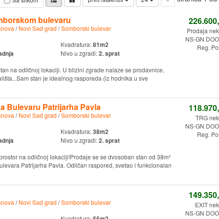
mborskom bulevaru
226.600
anova
/
Novi Sad grad
/
Somborski bulevar
Prodaja nek
NS-GN DOO.
Kvadratura:
81m2
Reg. Po
adnja
Nivo u zgradi:
2. sprat
an na odličnoj lokaciji. U blizini zgrade nalaze se prodavnice,
ališta...Sam stan je idealnog rasporeda (iz hodnika u sve
 Bulevaru Patrijarha Pavla
118.970
anova
/
Novi Sad grad
/
Somborski bulevar
TRG nekr
NS-GN DOO.
Kvadratura:
38m2
Reg. Po
adnja
Nivo u zgradi:
2. sprat
rostor na odličnoj lokaciji!Prodaje se se dvosoban stan od 38m²
levara Patrijarha Pavla. Odličan raspored, svetao i funkcionalan
149.350
anova
/
Novi Sad grad
/
Somborski bulevar
EXIT nek
NS-GN DOO.
Kvadratura:
55m2