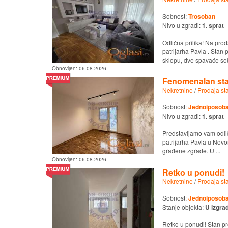
Sobnost:
Trosoban
Nivo u zgradi:
1. sprat
Odlična prilika! Na pro
patrijarha Pavla . Stan
sklopu, dve spavaće sobe
Obnovljen:
06.08.2026.
Fenomenalan sta
Nekretnine
/
Prodaja st
Sobnost:
Jednoiposob
Nivo u zgradi:
1. sprat
Predstavljamo vam odlič
patrijarha Pavla u Novo
građene zgrade. U ...
Obnovljen:
06.08.2026.
Retko u ponudi!
Nekretnine
/
Prodaja st
Sobnost:
Jednoiposob
Stanje objekta:
U izgrad
Retko u ponudi! Stan p