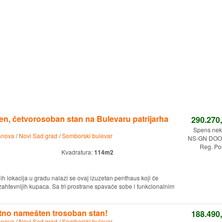
en, četvorosoban stan na Bulevaru patrijarha
290.270
Spens nekr
anova
/
Novi Sad grad
/
Somborski bulevar
NS-GN DOO.
Reg. Po
Kvadratura:
114m2
ih lokacija u gradu nalazi se ovaj izuzetan penthaus koji će
jzahtevnijih kupaca. Sa tri prostrane spavaće sobe i funkcionalnim
tno namešten trosoban stan!
188.490
anova
/
Novi Sad grad
/
Somborski bulevar