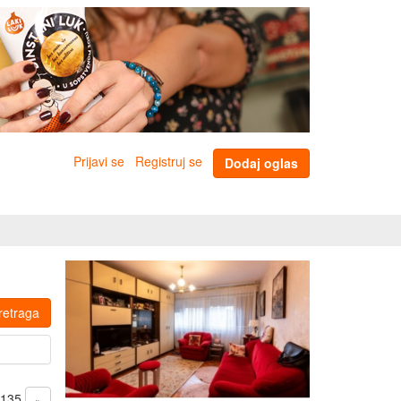
Prijavi se
Registruj se
Dodaj oglas
retraga
d 135
»