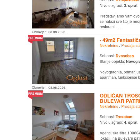
Nivo u zgradi:
3. sprat
Predstavljamo Vam dvoip
se nalazi sve što je neo
restorani... ...
Obnovljen:
08.08.2026.
- 49m2 Fantastiča
Nekretnine
/
Prodaja st
Sobnost:
Dvosoban
Stanje objekta:
Novogr
Novogradnja, odmah uselj
apartman, funkcioniše 
Obnovljen:
08.08.2026.
ODLIČAN TROS
BULEVAR PATRI
Nekretnine
/
Prodaja st
Sobnost:
Trosoban
Nivo u zgradi:
4. sprat
Agencijska šifra 100604
lokaciji na Bulevaru pa