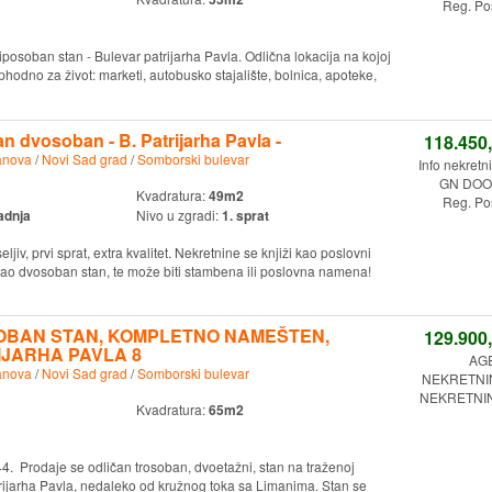
Reg. Po
osoban stan - Bulevar patrijarha Pavla. Odlična lokacija na kojoj
phodno za život: marketi, autobusko stajalište, bolnica, apoteke,
n dvosoban - B. Patrijarha Pavla -
118.450
anova
/
Novi Sad grad
/
Somborski bulevar
Info nekretn
GN DOO.
Kvadratura:
49m2
Reg. Po
adnja
Nivo u zgradi:
1. sprat
iv, prvi sprat, extra kvalitet. Nekretnine se knjiži kao poslovni
kao dvosoban stan, te može biti stambena ili poslovna namena!
OBAN STAN, KOMPLETNO NAMEŠTEN,
129.900
JARHA PAVLA 8
AG
anova
/
Novi Sad grad
/
Somborski bulevar
NEKRETNI
NEKRETNINE
Kvadratura:
65m2
4. Prodaje se odličan trosoban, dvoetažni, stan na traženoj
trijarha Pavla, nedaleko od kružnog toka sa Limanima. Stan se