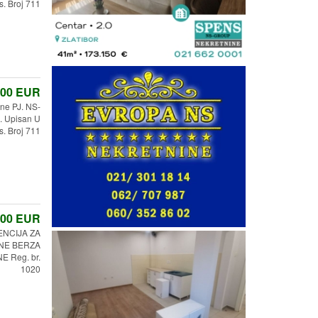
s. Broj 711
,00
EUR
ine PJ. NS-
 Upisan U
s. Broj 711
,00
EUR
ENCIJA ZA
NE BERZA
 Reg. br.
1020