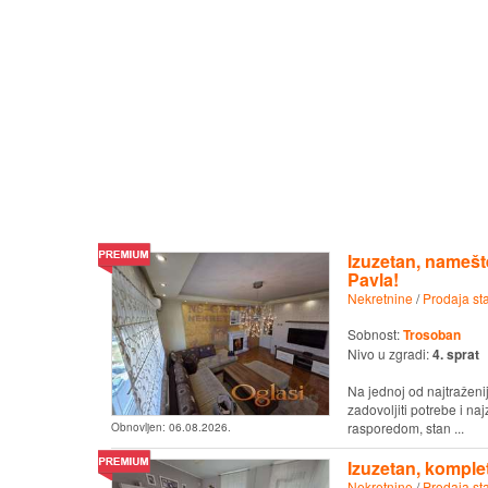
Izuzetan, namešt
Pavla!
Nekretnine
/
Prodaja st
Sobnost:
Trosoban
Nivo u zgradi:
4. sprat
Na jednoj od najtraženij
zadovoljiti potrebe i na
rasporedom, stan ...
Obnovljen:
06.08.2026.
Izuzetan, komple
Nekretnine
/
Prodaja st