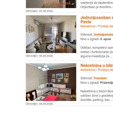
useljenja do septembra 
Orijentisan je dvorišno, 
Obnovljen:
05.08.2026.
Jednoiposoban st
Pavla
Nekretnine
/
Prodaja st
Sobnost:
Jednoiposob
Nivo u zgradi:
4. sprat
Odličan, kompletno opre
svetao i funkcionalan j
sigurna investicija za ...
Obnovljen:
08.08.2026.
Nekretnina u bliz
Nekretnine
/
Prodaja st
Sobnost:
Trosoban
Nivo u zgradi:
Prizemlj
Nekretnina u blizini Bule
udoban život u gradsko
dvorište, parking, kao ...
Obnovljen:
08.08.2026.