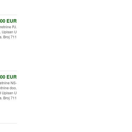
,00
EUR
retnine PJ.
 Upisan U
s. Broj 711
,00
EUR
etnine NS-
tnine doo.
d Upisan U
s. Broj 711