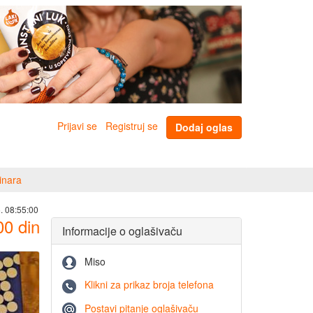
Prijavi se
Registruj se
Dodaj oglas
inara
. 08:55:00
00
din
Informacije o oglašivaču
Miso
Klikni za prikaz broja telefona
Postavi pitanje oglašivaču