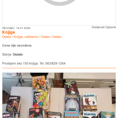
Gradjanski Oglasnik
Obnovljen:
16.07.2026.
Knjige
Ostalo
/
Knjige, udžbenici
/
Ostalo
/
Ostalo
Cena nije navedena
Stanje:
Ostalo
Prodajem oko 150 knjiga. Tel. 063/829-1264