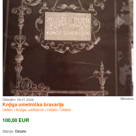
Miroslava
Objavljen:
29.07.2026.
Knjiga umetnička bravarija
Ostalo
/
Knjige, udžbenici
/
Ostalo
/
Ostalo
100,00 EUR
Stanje:
Ostalo