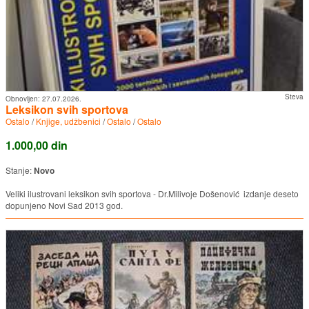
Steva
Obnovljen:
27.07.2026.
Leksikon svih sportova
Ostalo
/
Knjige, udžbenici
/
Ostalo
/
Ostalo
1.000,00 din
Stanje:
Novo
Veliki ilustrovani leksikon svih sportova - Dr.Milivoje Došenović izdanje deseto
dopunjeno Novi Sad 2013 god.