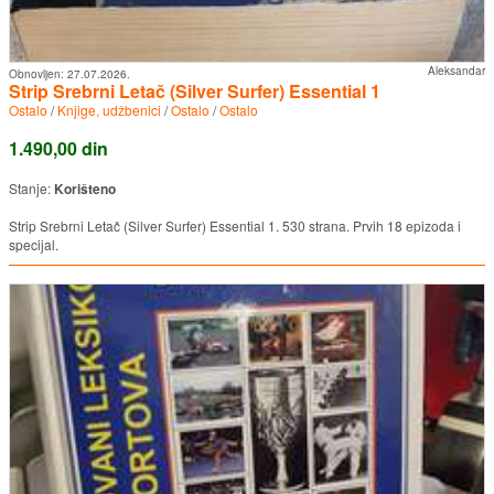
Aleksandar
Obnovljen:
27.07.2026.
Strip Srebrni Letač (Silver Surfer) Essential 1
Ostalo
/
Knjige, udžbenici
/
Ostalo
/
Ostalo
1.490,00 din
Stanje:
Korišteno
Strip Srebrni Letač (Silver Surfer) Essential 1. 530 strana. Prvih 18 epizoda i
specijal.