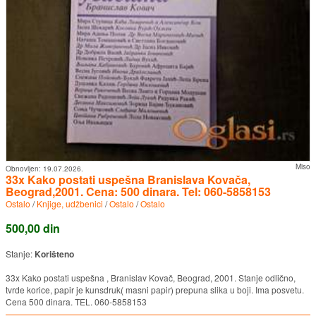
Miso
Obnovljen:
19.07.2026.
33x Kako postati uspešna Branislava Kovača,
Beograd,2001. Cena: 500 dinara. Tel: 060-5858153
Ostalo
/
Knjige, udžbenici
/
Ostalo
/
Ostalo
500,00 din
Stanje:
Korišteno
33x Kako postati uspešna , Branislav Kovač, Beograd, 2001. Stanje odlično,
tvrde korice, papir je kunsdruk( masni papir) prepuna slika u boji. Ima posvetu.
Cena 500 dinara. TEL. 060-5858153