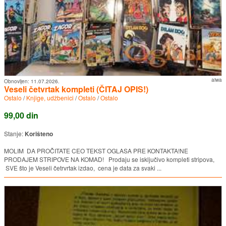
aiwa
Obnovljen:
11.07.2026.
Veseli četvrtak kompleti (ČITAJ OPIS!)
Ostalo
/
Knjige, udžbenici
/
Ostalo
/
Ostalo
99,00 din
Stanje:
Korišteno
MOLIM DA PROČITATE CEO TEKST OGLASA PRE KONTAKTA!NE
PRODAJEM STRIPOVE NA KOMAD! Prodaju se isključivo kompleti stripova,
SVE što je Veseli četrvrtak izdao, cena je data za svaki ...