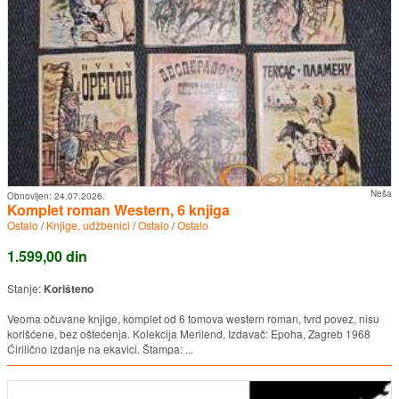
Neša
Obnovljen:
24.07.2026.
Komplet roman Western, 6 knjiga
Ostalo
/
Knjige, udžbenici
/
Ostalo
/
Ostalo
1.599,00 din
Stanje:
Korišteno
Veoma očuvane knjige, komplet od 6 tomova western roman, tvrd povez, nisu
korišćene, bez oštećenja. Kolekcija Merilend, Izdavač: Epoha, Zagreb 1968
Ćirilično izdanje na ekavici. Štampa: ...