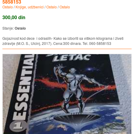
5858153
Ostalo
/
Knjige, udžbenici
/
Ostalo
/
Ostalo
300,00 din
Stanje:
Ostalo
Gojaznost kod dece i odraslih- Kako se izboriti sa viškom kilograma i živeti
zdravije (M.O. S., Ulcinj, 2017). Cena:300 dinara. Tel. 060-5858153