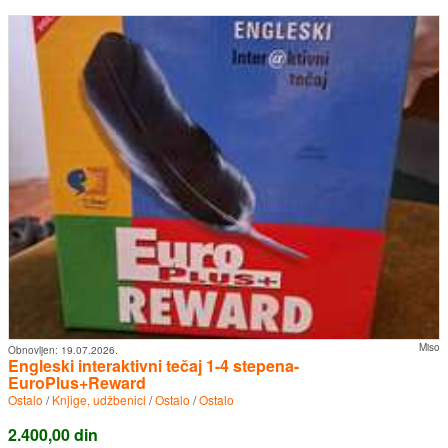
Miso
Obnovljen:
19.07.2026.
Engleski interaktivni tečaj 1-4 stepena-
EuroPlus+Reward
Ostalo
/
Knjige, udžbenici
/
Ostalo
/
Ostalo
2.400,00 din