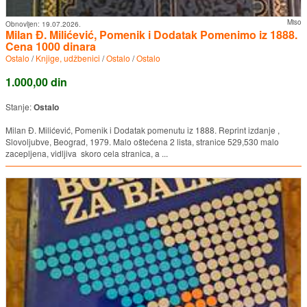
Miso
Obnovljen:
19.07.2026.
Milan Đ. Milićević, Pomenik i Dodatak Pomenimo iz 1888.
Cena 1000 dinara
Ostalo
/
Knjige, udžbenici
/
Ostalo
/
Ostalo
1.000,00 din
Stanje:
Ostalo
Milan Đ. Milićević, Pomenik i Dodatak pomenutu iz 1888. Reprint izdanje ,
Slovoljubve, Beograd, 1979. Malo oštećena 2 lista, stranice 529,530 malo
zacepljena, vidljiva skoro cela stranica, a ...