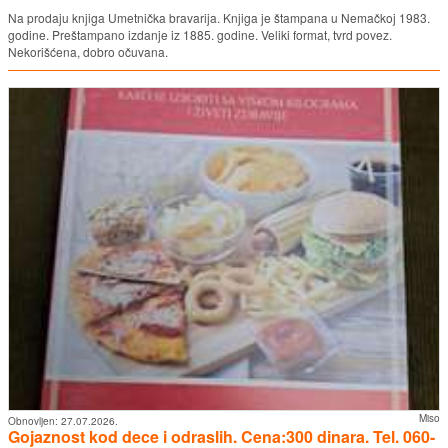
Na prodaju knjiga Umetnička bravarija. Knjiga je štampana u Nemačkoj 1983.
godine. Preštampano izdanje iz 1885. godine. Veliki format, tvrd povez.
Nekorišćena, dobro očuvana.
Miso
Obnovljen:
27.07.2026.
Gojaznost kod dece i odraslih. Cena:300 dinara. Tel. 060-