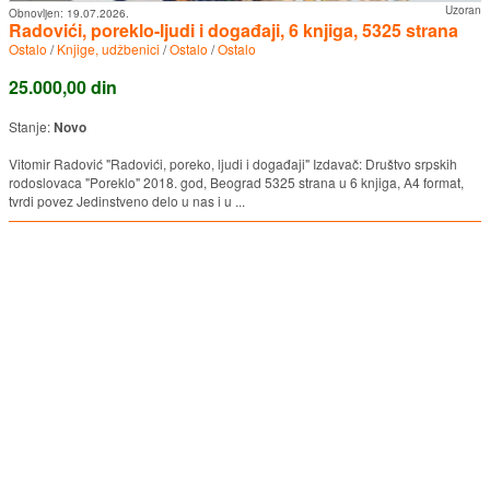
Uzoran
Obnovljen:
19.07.2026.
Radovići, poreklo-ljudi i događaji, 6 knjiga, 5325 strana
Ostalo
/
Knjige, udžbenici
/
Ostalo
/
Ostalo
25.000,00 din
Stanje:
Novo
Vitomir Radović "Radovići, poreko, ljudi i događaji" Izdavač: Društvo srpskih
rodoslovaca "Poreklo" 2018. god, Beograd 5325 strana u 6 knjiga, A4 format,
tvrdi povez Jedinstveno delo u nas i u ...