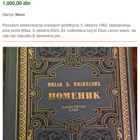
1.000,00 din
Stanje:
Novo
Povodom obeležavanja značajnih godišnjica: 5. oktobra 1962, objavljivanja
prve ploče Bitlsa 9. oktobra 2023, 83. rođendana koji bi Džon Lenon slavio da
nas nije napustio 8. decembra pre ...