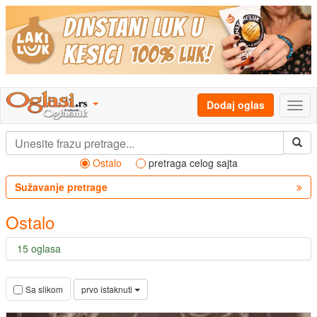
Dodaj oglas
Ostalo
pretraga celog sajta
Sužavanje pretrage
Ostalo
15 oglasa
prvo istaknuti
Sa slikom