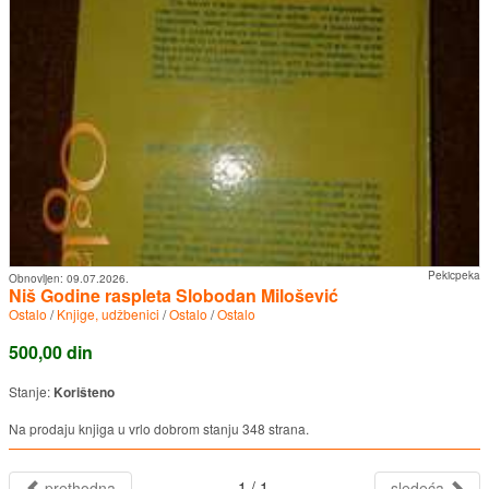
Pekicpeka
Obnovljen:
09.07.2026.
Niš Godine raspleta Slobodan Milošević
Ostalo
/
Knjige, udžbenici
/
Ostalo
/
Ostalo
500,00 din
Stanje:
Korišteno
Na prodaju knjiga u vrlo dobrom stanju 348 strana.
1 / 1
prethodna
sledeća