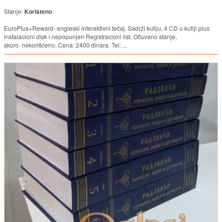
Stanje:
Korišteno
EuroPlus+Reward- engleski interaktivni tečaj. Sadrži kutiju, 4 CD u kutiji plus
instalacioni disk i nepopunjen Registracioni list. Očuvano stanje,
skoro nekorišćeno. Cena: 2400 dinara. Tel: ...