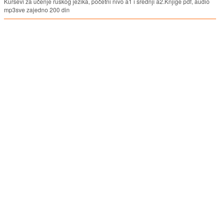
Kursevi za učenje ruskog jezika, početni nivo a1 i srednji a2.Knjige pdf, audio
mp3sve zajedno 200 din