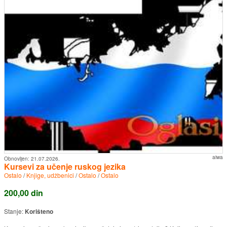
aiwa
Obnovljen:
21.07.2026.
Kursevi za učenje ruskog jezika
Ostalo
/
Knjige, udžbenici
/
Ostalo
/
Ostalo
200,00 din
Stanje:
Korišteno