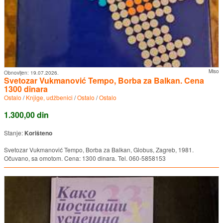
Miso
Obnovljen:
19.07.2026.
Svetozar Vukmanović Tempo, Borba za Balkan. Cena
1300 dinara
Ostalo
/
Knjige, udžbenici
/
Ostalo
/
Ostalo
1.300,00 din
Stanje:
Korišteno
Svetozar Vukmanović Tempo, Borba za Balkan, Globus, Zagreb, 1981.
Očuvano, sa omotom. Cena: 1300 dinara. Tel. 060-5858153