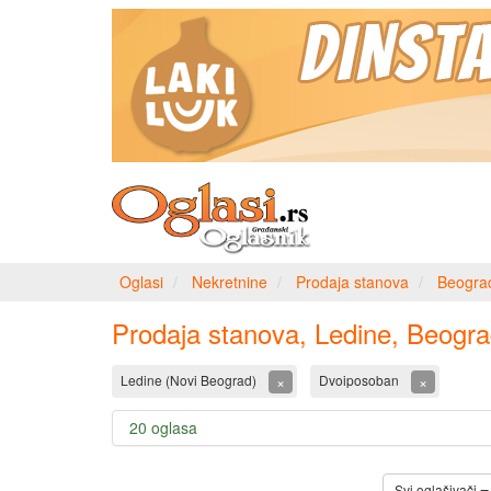
Oglasi
Nekretnine
Prodaja stanova
Beogra
Prodaja stanova, Ledine, Beogr
×
×
Ledine (Novi Beograd)
Dvoiposoban
20 oglasa
Svi oglašivači