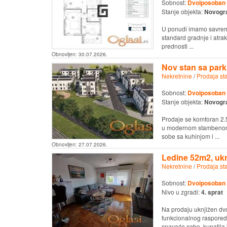
Sobnost:
Dvoiposoban
Stanje objekta:
Novogr
U ponudi imamo savreme
standard gradnje i atrak
prednosti ...
Obnovljen:
30.07.2026.
Nov stan sa park
Nekretnine
/
Prodaja st
Sobnost:
Dvoiposoban
Stanje objekta:
Novogr
Prodaje se komforan 2.5
u modernom stambenom k
sobe sa kuhinjom i ...
Obnovljen:
27.07.2026.
Ledine 52m2, uknj
Nekretnine
/
Prodaja st
Sobnost:
Dvoiposoban
Nivo u zgradi:
4. sprat
Na prodaju uknjižen dv
funkcionalnog rasporeda
spavaće sobe, kupatila i 