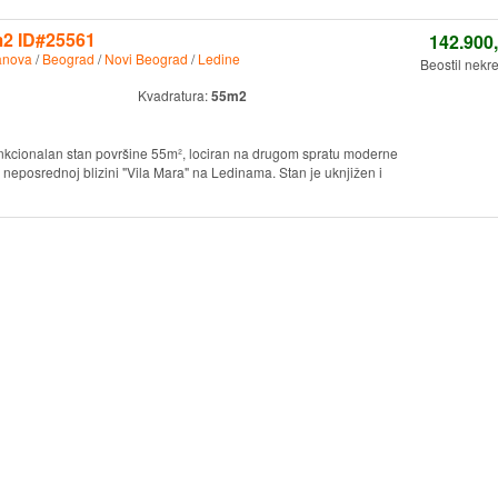
5m2 ID#25561
142.900
anova
/
Beograd
/
Novi Beograd
/
Ledine
Beostil nekr
Kvadratura:
55m2
unkcionalan stan površine 55m², lociran na drugom spratu moderne
 neposrednoj blizini "Vila Mara" na Ledinama. Stan je uknjižen i