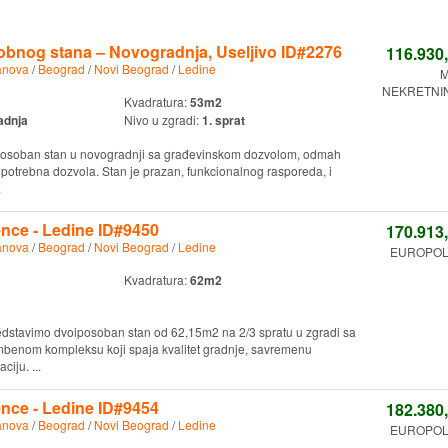
obnog stana – Novogradnja, Useljivo ID#2276
116.930
anova
/
Beograd
/
Novi Beograd
/
Ledine
M
NEKRETNINE
Kvadratura:
53m2
adnja
Nivo u zgradi:
1. sprat
rosoban stan u novogradnji sa građevinskom dozvolom, odmah
i upotrebna dozvola. Stan je prazan, funkcionalnog rasporeda, i
.
nce - Ledine ID#9450
170.913
anova
/
Beograd
/
Novi Beograd
/
Ledine
EUROPOLIS
Kvadratura:
62m2
redstavimo dvoiposoban stan od 62,15m2 na 2/3 spratu u zgradi sa
mbenom kompleksu koji spaja kvalitet gradnje, savremenu
ciju. ...
nce - Ledine ID#9454
182.380
anova
/
Beograd
/
Novi Beograd
/
Ledine
EUROPOLIS