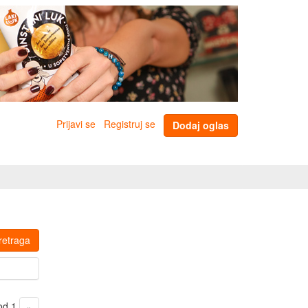
Prijavi se
Registruj se
Dodaj oglas
retraga
 od 1
»