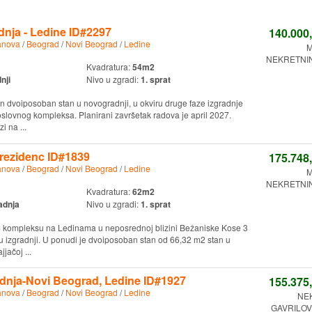
nja - Ledine ID#2297
140.000
anova
/
Beograd
/
Novi Beograd
/
Ledine
M
NEKRETNINE
Kvadratura:
54m2
nji
Nivo u zgradi:
1. sprat
n dvoiposoban stan u novogradnji, u okviru druge faze izgradnje
ovnog kompleksa. Planirani završetak radova je april 2027.
i na ...
rezidenc ID#1839
175.748
anova
/
Beograd
/
Novi Beograd
/
Ledine
M
NEKRETNINE
Kvadratura:
62m2
adnja
Nivo u zgradi:
1. sprat
m kompleksu na Ledinama u neposrednoj blizini Bežaniske Kose 3
u izgradnji. U ponudi je dvoiposoban stan od 66,32 m2 stan u
ačoj ...
dnja-Novi Beograd, Ledine ID#1927
155.375
anova
/
Beograd
/
Novi Beograd
/
Ledine
NE
GAVRILOVI