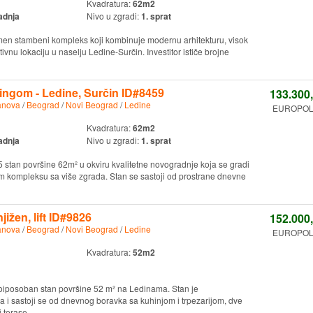
Kvadratura:
62m2
adnja
Nivo u zgradi:
1. sprat
n stambeni kompleks koji kombinuje modernu arhitekturu, visok
tivnu lokaciju u naselju Ledine-Surčin. Investitor ističe brojne
ingom - Ledine, Surčin ID#8459
133.300
anova
/
Beograd
/
Novi Beograd
/
Ledine
EUROPOLIS
Kvadratura:
62m2
adnja
Nivo u zgradi:
1. sprat
 stan površine 62m² u okviru kvalitetne novogradnje koja se gradi
ompleksu sa više zgrada. Stan se sastoji od prostrane dnevne
ižen, lift ID#9826
152.000
anova
/
Beograd
/
Novi Beograd
/
Ledine
EUROPOLIS
Kvadratura:
52m2
oiposoban stan površine 52 m² na Ledinama. Stan je
 i sastoji se od dnevnog boravka sa kuhinjom i trpezarijom, dve
terase. ...