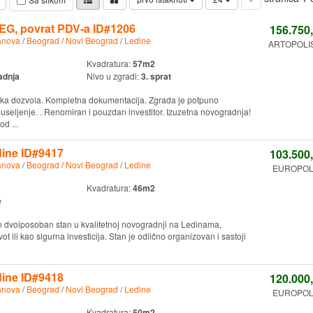
EG, povrat PDV-a ID#1206
156.750
anova
/
Beograd
/
Novi Beograd
/
Ledine
ARTOPOLIS
Kvadratura:
57m2
adnja
Nivo u zgradi:
3. sprat
ka dozvola. Kompletna dokumentacija. Zgrada je potpuno
seljenje. . Renomiran i pouzdan investitor. Izuzetna novogradnja!
d ...
ine ID#9417
103.500
anova
/
Beograd
/
Novi Beograd
/
Ledine
EUROPOLIS
Kvadratura:
46m2
e
n dvoiposoban stan u kvalitetnoj novogradnji na Ledinama,
ot ili kao sigurna investicija. Stan je odlično organizovan i sastoji
ine ID#9418
120.000
anova
/
Beograd
/
Novi Beograd
/
Ledine
EUROPOLIS
Kvadratura:
50m2