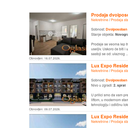
Prodaja dvoipos
Nekretnine
/
Prodaja st
Sobnost:
Dvoiposoban
Stanje objekta:
Novogr
Prodaje se veoma lep t
useljiv. Uskoro će biti 
sastoji se od: ulaznog ..
Obnovljen:
16.07.2026.
Lux Expo Reside
Nekretnine
/
Prodaja st
Sobnost:
Dvoiposoban
Nivo u zgradi:
2. sprat
U prilici smo da vam p
liftom, u modernom sta
tehnologiju i odličnu loka
Obnovljen:
09.07.2026.
Lux Expo Reside
Nekretnine
/
Prodaja st