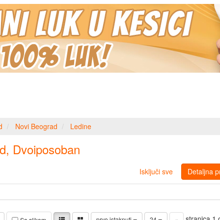
d
Novi Beograd
Ledine
ad, Dvoiposoban
Isključi sve
Detaljna p
stranica 1
prvo istaknuti
24
«
Sa slikom