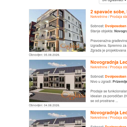
2 spavaće sobe, 
Nekretnine
/
Prodaja st
Sobnost:
Dvoiposoban
Stanje objekta:
Novogr
Pravosnažna građevins
izgrađena. Spremno za u
Zgrada je projektovana o
Obnovljen:
05.08.2026.
Novogradnja Led
Nekretnine
/
Prodaja st
Sobnost:
Dvoiposoban
Nivo u zgradi:
Prizemlj
Prodaje se funkcionala
idealan za porodičan živ
se od prostrane ...
Obnovljen:
04.08.2026.
Novogradnja Led
Nekretnine
/
Prodaja st
Sobnost:
Dvoiposoban