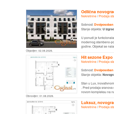
Odlična novograd
Nekretnine
/
Prodaja st
Sobnost:
Dvoiposoban
Stanje objekta:
U izgrad
U ponudi je funkcionala
modernog stambeno-posl
godine. Objekat se nalaz
Objavljen:
02.08.2026.
Hit sezone Expo 
Nekretnine
/
Prodaja st
Sobnost:
Dvoiposoban
Stanje objekta:
Novogr
Stan u Lux, inovativno
. Pred prodaja sranova 
novom kompleksu na najj
Obnovljen:
01.08.2026.
Luksuz, novogra
Nekretnine
/
Prodaja st