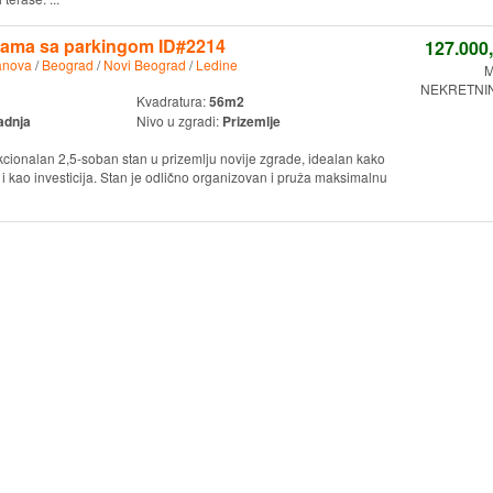
inama sa parkingom ID#2214
127.000
anova
/
Beograd
/
Novi Beograd
/
Ledine
M
NEKRETNINE
Kvadratura:
56m2
adnja
Nivo u zgradi:
Prizemlje
kcionalan 2,5-soban stan u prizemlju novije zgrade, idealan kako
 i kao investicija. Stan je odlično organizovan i pruža maksimalnu