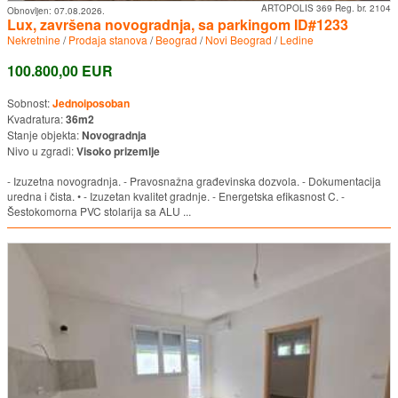
ARTOPOLIS 369 Reg. br. 2104
Obnovljen:
07.08.2026.
Lux, završena novogradnja, sa parkingom ID#1233
Nekretnine
/
Prodaja stanova
/
Beograd
/
Novi Beograd
/
Ledine
100.800,00 EUR
Sobnost:
Jednoiposoban
Kvadratura:
36m2
Stanje objekta:
Novogradnja
Nivo u zgradi:
Visoko prizemlje
- Izuzetna novogradnja. - Pravosnažna građevinska dozvola. - Dokumentacija
uredna i čista. • - Izuzetan kvalitet gradnje. - Energetska efikasnost C. -
Šestokomorna PVC stolarija sa ALU ...