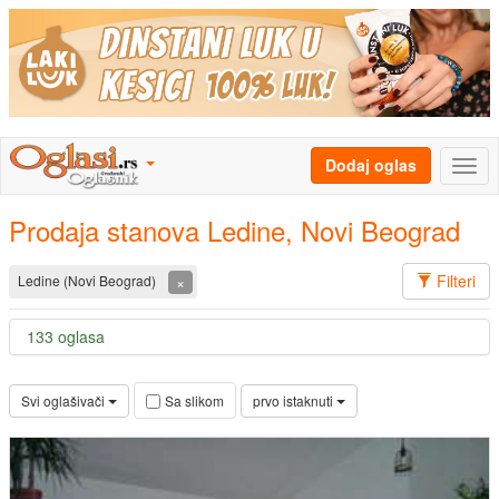
Dodaj oglas
Prodaja stanova Ledine, Novi Beograd
Filteri
×
Ledine (Novi Beograd)
133 oglasa
Svi oglašivači
prvo istaknuti
Sa slikom