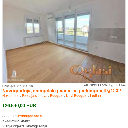
ARTOPOLIS 369 Reg. br. 2104
Obnovljen:
07.08.2026.
Novogradnja, energetski pasoš, sa parkingom ID#1232
Nekretnine
/
Prodaja stanova
/
Beograd
/
Novi Beograd
/
Ledine
126.840,00 EUR
Sobnost:
Jednoiposoban
Kvadratura:
45m2
Stanje objekta:
Novogradnja