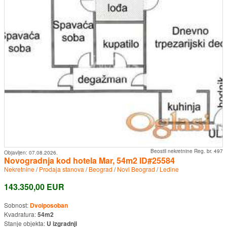
Beostil nekretnine Reg. br. 497
Objavljen:
07.08.2026.
Novogradnja kod hotela Mar, 54m2 ID#25584
Nekretnine
/
Prodaja stanova
/
Beograd
/
Novi Beograd
/
Ledine
143.350,00 EUR
Sobnost:
Dvoiposoban
Kvadratura:
54m2
Stanje objekta:
U izgradnji