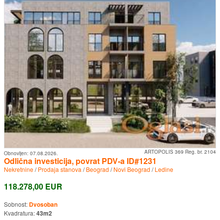
ARTOPOLIS 369 Reg. br. 2104
Obnovljen:
07.08.2026.
Odlična investicija, povrat PDV-a ID#1231
Nekretnine
/
Prodaja stanova
/
Beograd
/
Novi Beograd
/
Ledine
118.278,00 EUR
Sobnost:
Dvosoban
Kvadratura:
43m2