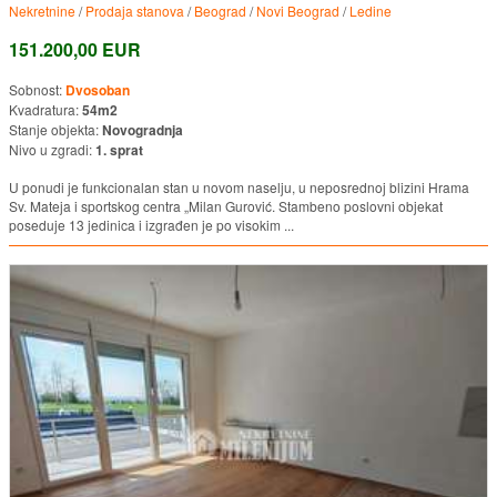
Nekretnine
/
Prodaja stanova
/
Beograd
/
Novi Beograd
/
Ledine
151.200,00 EUR
Sobnost:
Dvosoban
Kvadratura:
54m2
Stanje objekta:
Novogradnja
Nivo u zgradi:
1. sprat
U ponudi je funkcionalan stan u novom naselju, u neposrednoj blizini Hrama
Sv. Mateja i sportskog centra „Milan Gurović. Stambeno poslovni objekat
poseduje 13 jedinica i izgrađen je po visokim ...