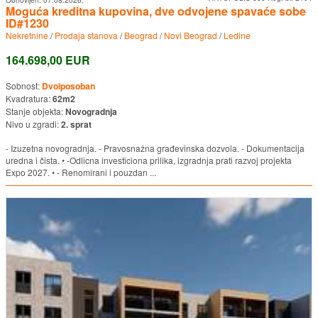
Obnovljen:
07.08.2026.
Moguća kreditna kupovina, dve odvojene spavaće sobe
ID#1230
Nekretnine
/
Prodaja stanova
/
Beograd
/
Novi Beograd
/
Ledine
164.698,00 EUR
Sobnost:
Dvoiposoban
Kvadratura:
62m2
Stanje objekta:
Novogradnja
Nivo u zgradi:
2. sprat
- Izuzetna novogradnja. - Pravosnažna građevinska dozvola. - Dokumentacija
uredna i čista. • -Odlicna investiciona prilika, izgradnja prati razvoj projekta
Expo 2027. • - Renomirani i pouzdan ...