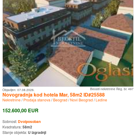
Beostil nekretnine Reg. br. 497
Objavljen:
07.08.2026.
Novogradnja kod hotela Mar, 58m2 ID#25588
Nekretnine
/
Prodaja stanova
/
Beograd
/
Novi Beograd
/
Ledine
152.600,00 EUR
Sobnost:
Dvoiposoban
Kvadratura:
58m2
Stanje objekta:
U izgradnji