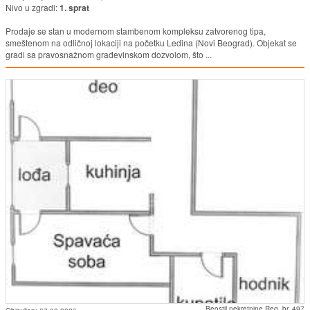
Nivo u zgradi:
1. sprat
Prodaje se stan u modernom stambenom kompleksu zatvorenog tipa,
smeštenom na odličnoj lokaciji na početku Ledina (Novi Beograd). Objekat se
gradi sa pravosnažnom građevinskom dozvolom, što ...
Beostil nekretnine Reg. br. 497