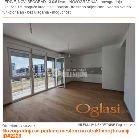
LEDINE, NOVI BEOGRAD - 3.0/61kvm - NOVOGRADNJA - novogradnja -
uknjižen 1/1 moguća kreditna kupovina - trostrano orijentisan - veoma svetao -
funkcionalan - bez ulaganja - mogućnost ...
MILENIJUM NEKRETNINE Reg. br. 1294
Obnovljen:
07.08.2026.
Novogradnja sa parking mestom na atraktivnoj lokaciji
ID#2228