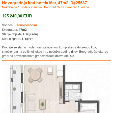
Novogradnja kod hotela Mar, 47m2 ID#25587
Nekretnine
/
Prodaja stanova
/
Beograd
/
Novi Beograd
/
Ledine
125.240,00 EUR
Sobnost:
Jednoiposoban
Kvadratura:
47m2
Stanje objekta:
U izgradnji
Nivo u zgradi:
1. sprat
Prodaje se stan u modernom stambenom kompleksu zatvorenog tipa,
smeštenom na odličnoj lokaciji na početku Ledina (Novi Beograd). Objekat se
gradi sa pravosnažnom građevinskom dozvolom, što ...