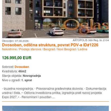
ARTOPOLIS 369 Reg. br. 2104
Obnovljen:
07.08.2026.
Dvosoban, odlična struktura, povrat PDV-a ID#1226
Nekretnine
/
Prodaja stanova
/
Beograd
/
Novi Beograd
/
Ledine
126.995,00 EUR
Sobnost:
Dvosoban
Kvadratura:
46m2
Stanje objekta:
Novogradnja
Nivo u zgradi:
1. sprat
- Izuzetna novogradnja. - Pravosnažna građevinska dozvola. - Dokumentacija
uredna i čista. • -Odlicna investiciona prilika, izgradnja prati razvoj projekta
Expo 2027. • - Renomirani i pouzdan ...