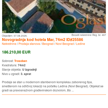
Beostil nekretnine Reg. br. 497
Objavljen:
07.08.2026.
Novogradnja kod hotela Mar, 74m2 ID#25586
Nekretnine
/
Prodaja stanova
/
Beograd
/
Novi Beograd
/
Ledine
186.210,00 EUR
Sobnost:
Trosoban
Kvadratura:
74m2
Stanje objekta:
U izgradnji
Nivo u zgradi:
3. sprat
Prodaje se stan u modernom stambenom kompleksu zatvorenog tipa,
smeštenom na odličnoj lokaciji na početku Ledina (Novi Beograd). Objekat se
gradi sa pravosnažnom građevinskom dozvolom, što ...