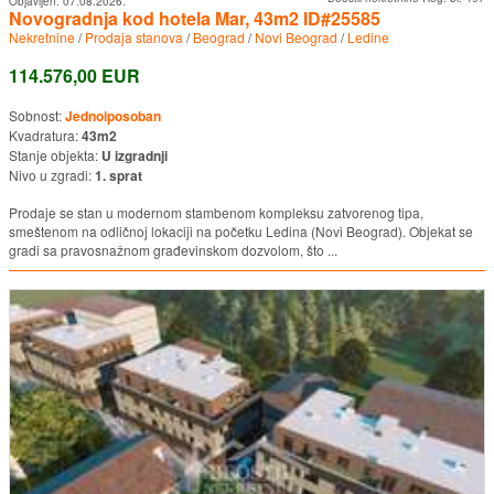
Objavljen:
07.08.2026.
Novogradnja kod hotela Mar, 43m2 ID#25585
Nekretnine
/
Prodaja stanova
/
Beograd
/
Novi Beograd
/
Ledine
114.576,00 EUR
Sobnost:
Jednoiposoban
Kvadratura:
43m2
Stanje objekta:
U izgradnji
Nivo u zgradi:
1. sprat
Prodaje se stan u modernom stambenom kompleksu zatvorenog tipa,
smeštenom na odličnoj lokaciji na početku Ledina (Novi Beograd). Objekat se
gradi sa pravosnažnom građevinskom dozvolom, što ...