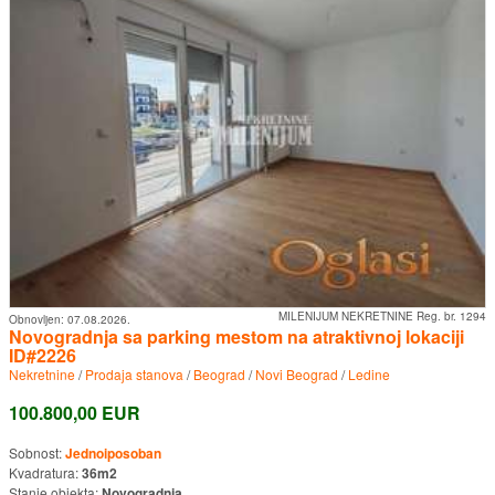
MILENIJUM NEKRETNINE Reg. br. 1294
Obnovljen:
07.08.2026.
Novogradnja sa parking mestom na atraktivnoj lokaciji
ID#2226
Nekretnine
/
Prodaja stanova
/
Beograd
/
Novi Beograd
/
Ledine
100.800,00 EUR
Sobnost:
Jednoiposoban
Kvadratura:
36m2
Stanje objekta:
Novogradnja