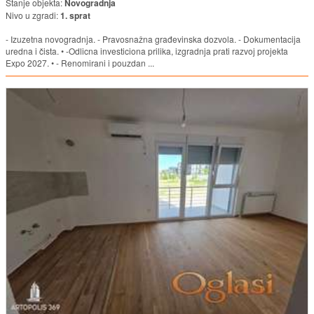
Stanje objekta:
Novogradnja
Nivo u zgradi:
1. sprat
- Izuzetna novogradnja. - Pravosnažna građevinska dozvola. - Dokumentacija
uredna i čista. • -Odlicna investiciona prilika, izgradnja prati razvoj projekta
Expo 2027. • - Renomirani i pouzdan ...