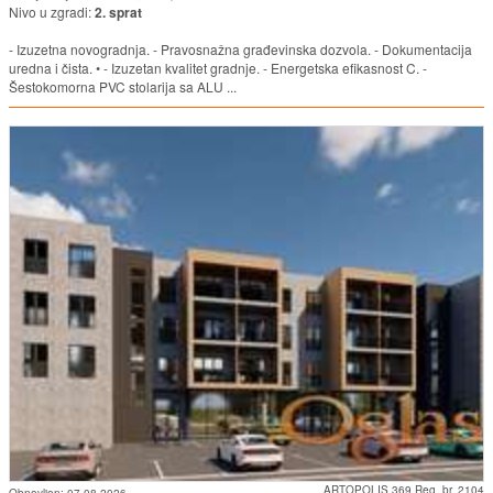
Nivo u zgradi:
2. sprat
- Izuzetna novogradnja. - Pravosnažna građevinska dozvola. - Dokumentacija
uredna i čista. • - Izuzetan kvalitet gradnje. - Energetska efikasnost C. -
Šestokomorna PVC stolarija sa ALU ...
ARTOPOLIS 369 Reg. br. 2104