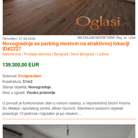
MILENIJUM NEKRETNINE Reg. br. 1294
Obnovljen:
07.08.2026.
Novogradnja sa parking mestom na atraktivnoj lokaciji
ID#2227
Nekretnine
/
Prodaja stanova
/
Beograd
/
Novi Beograd
/
Ledine
139.300,00 EUR
Sobnost:
Dvoiposoban
Kvadratura:
51m2
Stanje objekta:
Novogradnja
Nivo u zgradi:
Visoko prizemlje
U ponudi je funkcionalan stan u novom naselju, u neposrednoj blizini Hrama
Sv. Mateja i sportskog centra „Milan Gurović. Stambeno poslovni objekat
poseduje 13 jedinica i izgrađen je po visokim ...