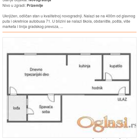
Nivo u zgradi:
Prizemlje
Uknjižen, odličan stan u kvalitetnoj novogradnji. Nalazi se na 400m od glavnog
puta i okretnice autobusa 71. U blizini se nalazi škola, obdanište, pošta, više
marketa i linija gradskog prevoza, ...