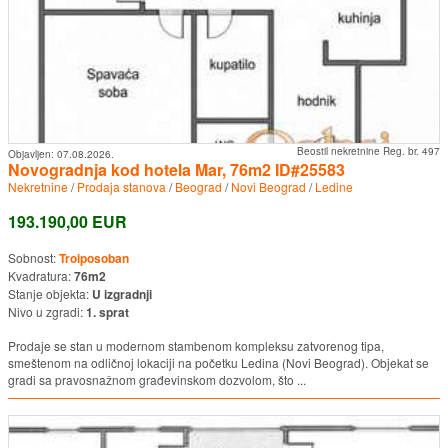
Beostil nekretnine Reg. br. 497
Objavljen:
07.08.2026.
Novogradnja kod hotela Mar, 76m2 ID#25583
Nekretnine
/
Prodaja stanova
/
Beograd
/
Novi Beograd
/
Ledine
193.190,00 EUR
Sobnost:
Troiposoban
Kvadratura:
76m2
Stanje objekta:
U izgradnji
Nivo u zgradi:
1. sprat
Prodaje se stan u modernom stambenom kompleksu zatvorenog tipa,
smeštenom na odličnoj lokaciji na početku Ledina (Novi Beograd). Objekat se
gradi sa pravosnažnom građevinskom dozvolom, što ...