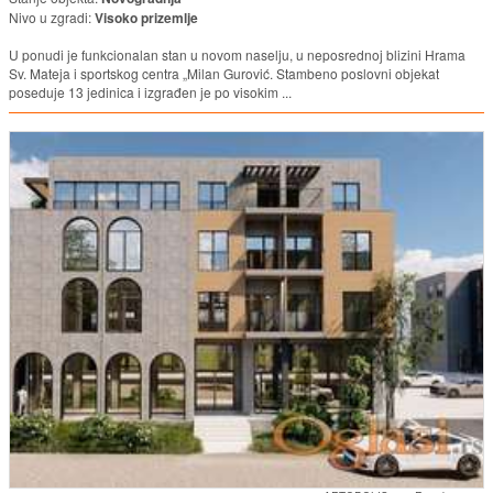
Nivo u zgradi:
Visoko prizemlje
U ponudi je funkcionalan stan u novom naselju, u neposrednoj blizini Hrama
Sv. Mateja i sportskog centra „Milan Gurović. Stambeno poslovni objekat
poseduje 13 jedinica i izgrađen je po visokim ...