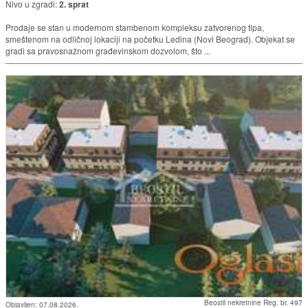
Nivo u zgradi:
2. sprat
Prodaje se stan u modernom stambenom kompleksu zatvorenog tipa,
smeštenom na odličnoj lokaciji na početku Ledina (Novi Beograd). Objekat se
gradi sa pravosnažnom građevinskom dozvolom, što ...
Beostil nekretnine Reg. br. 497
Objavljen:
07.08.2026.