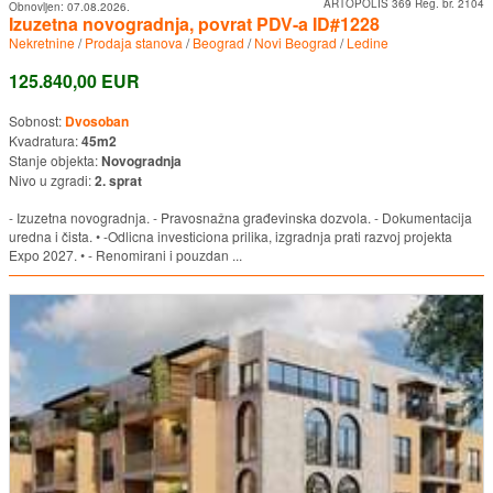
ARTOPOLIS 369 Reg. br. 2104
Obnovljen:
07.08.2026.
Izuzetna novogradnja, povrat PDV-a ID#1228
Nekretnine
/
Prodaja stanova
/
Beograd
/
Novi Beograd
/
Ledine
125.840,00 EUR
Sobnost:
Dvosoban
Kvadratura:
45m2
Stanje objekta:
Novogradnja
Nivo u zgradi:
2. sprat
- Izuzetna novogradnja. - Pravosnažna građevinska dozvola. - Dokumentacija
uredna i čista. • -Odlicna investiciona prilika, izgradnja prati razvoj projekta
Expo 2027. • - Renomirani i pouzdan ...