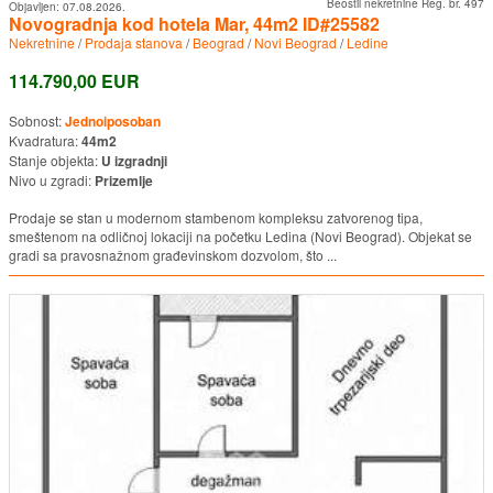
Beostil nekretnine Reg. br. 497
Objavljen:
07.08.2026.
Novogradnja kod hotela Mar, 44m2 ID#25582
Nekretnine
/
Prodaja stanova
/
Beograd
/
Novi Beograd
/
Ledine
114.790,00 EUR
Sobnost:
Jednoiposoban
Kvadratura:
44m2
Stanje objekta:
U izgradnji
Nivo u zgradi:
Prizemlje
Prodaje se stan u modernom stambenom kompleksu zatvorenog tipa,
smeštenom na odličnoj lokaciji na početku Ledina (Novi Beograd). Objekat se
gradi sa pravosnažnom građevinskom dozvolom, što ...