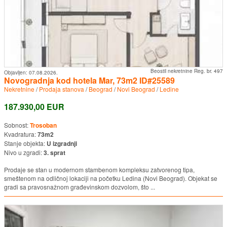
Beostil nekretnine Reg. br. 497
Objavljen:
07.08.2026.
Novogradnja kod hotela Mar, 73m2 ID#25589
Nekretnine
/
Prodaja stanova
/
Beograd
/
Novi Beograd
/
Ledine
187.930,00 EUR
Sobnost:
Trosoban
Kvadratura:
73m2
Stanje objekta:
U izgradnji
Nivo u zgradi:
3. sprat
Prodaje se stan u modernom stambenom kompleksu zatvorenog tipa,
smeštenom na odličnoj lokaciji na početku Ledina (Novi Beograd). Objekat se
gradi sa pravosnažnom građevinskom dozvolom, što ...