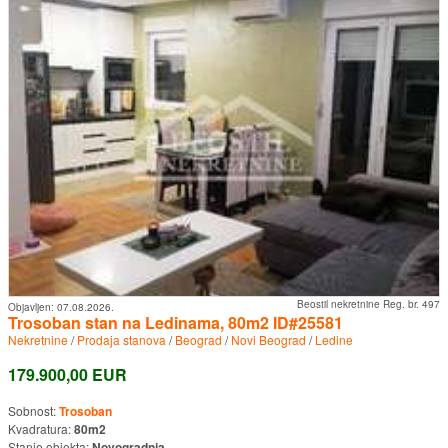
Beostil nekretnine Reg. br. 497
Objavljen:
07.08.2026.
Trosoban stan na Ledinama, 80m2 ID#25581
Nekretnine
/
Prodaja stanova
/
Beograd
/
Novi Beograd
/
Ledine
179.900,00 EUR
Sobnost:
Trosoban
Kvadratura:
80m2
Stanje objekta:
Novogradnja