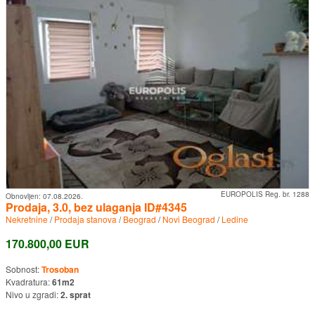
EUROPOLIS Reg. br. 1288
Obnovljen:
07.08.2026.
Prodaja, 3.0, bez ulaganja ID#4345
Nekretnine
/
Prodaja stanova
/
Beograd
/
Novi Beograd
/
Ledine
170.800,00 EUR
Sobnost:
Trosoban
Kvadratura:
61m2
Nivo u zgradi:
2. sprat