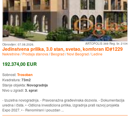
ARTOPOLIS 369 Reg. br. 2104
Obnovljen:
07.08.2026.
Jedinstvena prilika, 3.0 stan, svetao, komforan ID#1229
Nekretnine
/
Prodaja stanova
/
Beograd
/
Novi Beograd
/
Ledine
192.374,00 EUR
Sobnost:
Trosoban
Kvadratura:
73m2
Stanje objekta:
Novogradnja
Nivo u zgradi:
3. sprat
- Izuzetna novogradnja. - Pravosnažna građevinska dozvola. - Dokumentacija
uredna i čista. • -Odlicna investiciona prilika, izgradnja prati razvoj projekta
Expo 2027. • - Renomirani i pouzdan ...