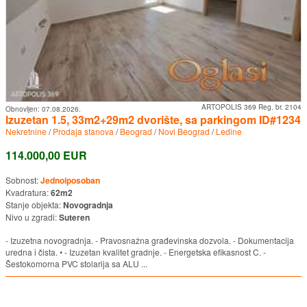
ARTOPOLIS 369 Reg. br. 2104
Obnovljen:
07.08.2026.
Izuzetan 1.5, 33m2+29m2 dvorište, sa parkingom ID#1234
Nekretnine
/
Prodaja stanova
/
Beograd
/
Novi Beograd
/
Ledine
114.000,00 EUR
Sobnost:
Jednoiposoban
Kvadratura:
62m2
Stanje objekta:
Novogradnja
Nivo u zgradi:
Suteren
- Izuzetna novogradnja. - Pravosnažna građevinska dozvola. - Dokumentacija
uredna i čista. • - Izuzetan kvalitet gradnje. - Energetska efikasnost C. -
Šestokomorna PVC stolarija sa ALU ...