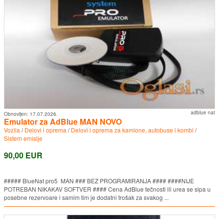
adblue nat
Obnovljen:
17.07.2026.
Emulator za AdBlue MAN NOVO
Vozila
/
Delovi i oprema
/
Delovi i oprema za kamione, autobuse i kombi
/
Sistem emisije
90,00 EUR
##### BlueNat pro5 MAN ### BEZ PROGRAMIRANJA #### ####NIJE
POTREBAN NIKAKAV SOFTVER #### Cena AdBlue tečnosti ili urea se sipa u
posebne rezervoare i samim tim je dodatni trošak za svakog ...