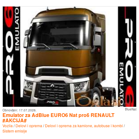
BlueNat
Obnovljen:
17.07.2026.
Emulator za AdBlue EURO6 Nat pro6 RENAULT
#AKCIJA#
Vozila
/
Delovi i oprema
/
Delovi i oprema za kamione, autobuse i kombi
/
Sistem emisije