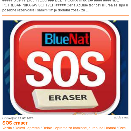
POTREBAN NIKAKAV SOFTVER ##### Cena AdBlue tečnosti ili urea se sipa u
posebne rezervoare i samim tim je dodatni trošak za ...
adblue nat
Obnovljen:
17.07.2026.
SOS eraser
Vozila
/
Delovi i oprema
/
Delovi i oprema za kamione, autobuse i kombi
/
Ostali