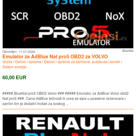
BlueNat
Obnovljen:
17.07.2026.
Emulator za AdBlue Nat pro5 OBD2 za VOLVO
Vozila
/
Delovi i oprema
/
Delovi i oprema za kamione, autobuse i kombi
/
Sistem emisije
60,00 EUR
##### BlueNat pro5 OBD2 Volvo ### ##### Emulator za AdBlue Volvo obd2
Nat pro5 ### Cena AdBlue tečnosti ili urea se sipa u posebne rezervoare i
samim tim je dodatni trošak za svakog ...