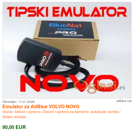
adblue nat
Obnovljen:
17.07.2026.
Emulator za AdBlue VOLVO NOVO
Vozila
/
Delovi i oprema
/
Delovi i oprema za kamione, autobuse i kombi
/
Sistem emisije
90,00 EUR