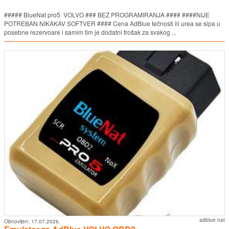
##### BlueNat pro5 VOLVO ### BEZ PROGRAMIRANJA #### ####NIJE
POTREBAN NIKAKAV SOFTVER #### Cena AdBlue tečnosti ili urea se sipa u
posebne rezervoare i samim tim je dodatni trošak za svakog ...
adblue nat
Obnovljen:
17.07.2026.