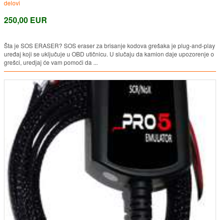
delovi
250,00 EUR
Šta je SOS ERASER? SOS eraser za brisanje kodova grešaka je plug-and-play
uređaj koji se uključuje u OBD utičnicu. U slučaju da kamion daje upozorenje o
grešci, uredjaj će vam pomoći da ...