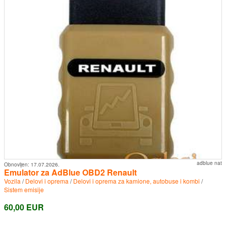
adblue nat
Obnovljen:
17.07.2026.
Emulator za AdBlue OBD2 Renault
Vozila
/
Delovi i oprema
/
Delovi i oprema za kamione, autobuse i kombi
/
Sistem emisije
60,00 EUR