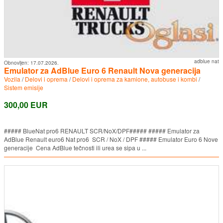
adblue nat
Obnovljen:
17.07.2026.
Emulator za AdBlue Euro 6 Renault Nova generacija
Vozila
/
Delovi i oprema
/
Delovi i oprema za kamione, autobuse i kombi
/
Sistem emisije
300,00 EUR
##### BlueNat pro6 RENAULT SCR/NoX/DPF##### ##### Emulator za
AdBlue Renault euro6 Nat pro6 SCR / NoX / DPF ##### Emulator Euro 6 Nove
generacije Cena AdBlue tečnosti ili urea se sipa u ...