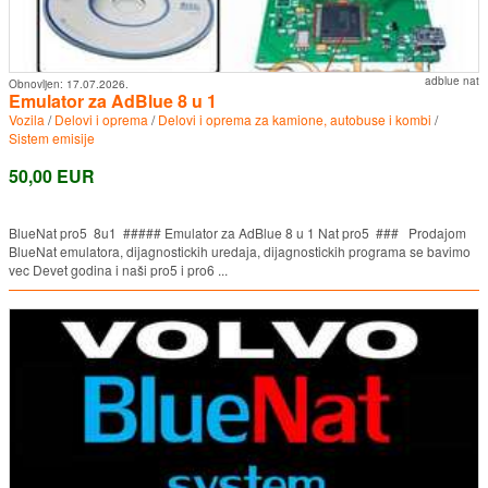
adblue nat
Obnovljen:
17.07.2026.
Emulator za AdBlue 8 u 1
Vozila
/
Delovi i oprema
/
Delovi i oprema za kamione, autobuse i kombi
/
Sistem emisije
50,00 EUR
BlueNat pro5 8u1 ##### Emulator za AdBlue 8 u 1 Nat pro5 ### Prodajom
BlueNat emulatora, dijagnostickih uredaja, dijagnostickih programa se bavimo
vec Devet godina i naši pro5 i pro6 ...