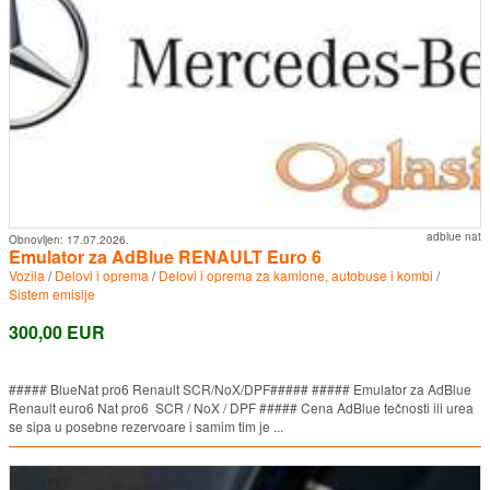
adblue nat
Obnovljen:
17.07.2026.
Emulator za AdBlue RENAULT Euro 6
Vozila
/
Delovi i oprema
/
Delovi i oprema za kamione, autobuse i kombi
/
Sistem emisije
300,00 EUR
##### BlueNat pro6 Renault SCR/NoX/DPF##### ##### Emulator za AdBlue
Renault euro6 Nat pro6 SCR / NoX / DPF ##### Cena AdBlue tečnosti ili urea
se sipa u posebne rezervoare i samim tim je ...