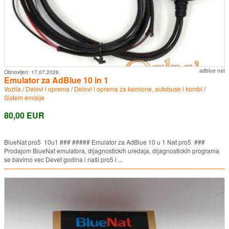
adblue nat
Obnovljen:
17.07.2026.
Emulator za AdBlue 10 in 1
Vozila
/
Delovi i oprema
/
Delovi i oprema za kamione, autobuse i kombi
/
Sistem emisije
80,00 EUR
BlueNat pro5 10u1 ### ##### Emulator za AdBlue 10 u 1 Nat pro5 ###
Prodajom BlueNat emulatora, dijagnostickih uredaja, dijagnostickih programa
se bavimo vec Devet godina i naši pro5 i ...