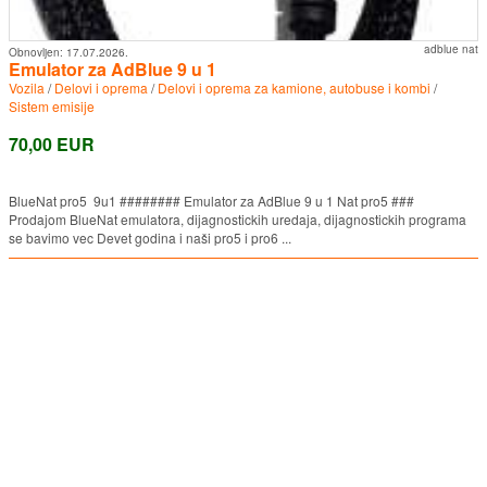
adblue nat
Obnovljen:
17.07.2026.
Emulator za AdBlue 9 u 1
Vozila
/
Delovi i oprema
/
Delovi i oprema za kamione, autobuse i kombi
/
Sistem emisije
70,00 EUR
BlueNat pro5 9u1 ######## Emulator za AdBlue 9 u 1 Nat pro5 ###
Prodajom BlueNat emulatora, dijagnostickih uredaja, dijagnostickih programa
se bavimo vec Devet godina i naši pro5 i pro6 ...