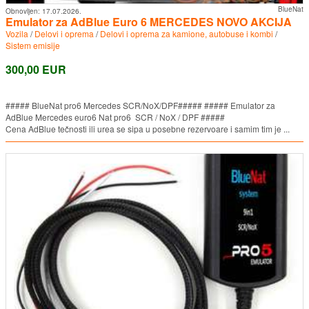
BlueNat
Obnovljen:
17.07.2026.
Emulator za AdBlue Euro 6 MERCEDES NOVO AKCIJA
Vozila
/
Delovi i oprema
/
Delovi i oprema za kamione, autobuse i kombi
/
Sistem emisije
300,00 EUR
##### BlueNat pro6 Mercedes SCR/NoX/DPF##### ##### Emulator za
AdBlue Mercedes euro6 Nat pro6 SCR / NoX / DPF #####
Cena AdBlue tečnosti ili urea se sipa u posebne rezervoare i samim tim je ...