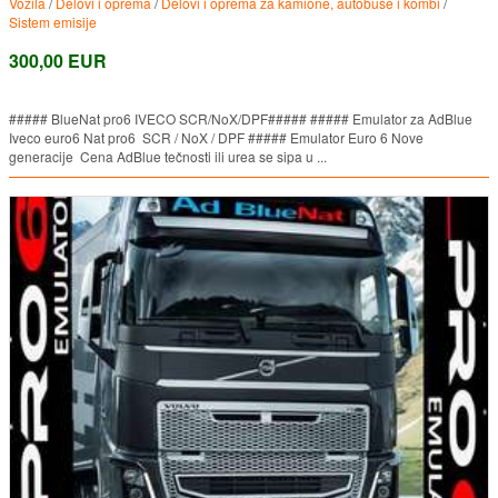
Vozila
/
Delovi i oprema
/
Delovi i oprema za kamione, autobuse i kombi
/
Sistem emisije
300,00 EUR
##### BlueNat pro6 IVECO SCR/NoX/DPF##### ##### Emulator za AdBlue
Iveco euro6 Nat pro6 SCR / NoX / DPF ##### Emulator Euro 6 Nove
generacije Cena AdBlue tečnosti ili urea se sipa u ...