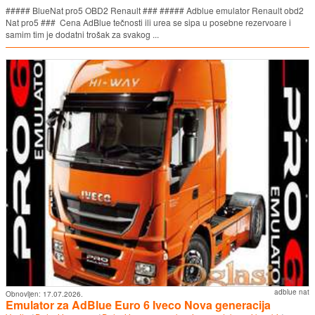
##### BlueNat pro5 OBD2 Renault ### ##### Adblue emulator Renault obd2
Nat pro5 ### Cena AdBlue tečnosti ili urea se sipa u posebne rezervoare i
samim tim je dodatni trošak za svakog ...
adblue nat
Obnovljen:
17.07.2026.
Emulator za AdBlue Euro 6 Iveco Nova generacija