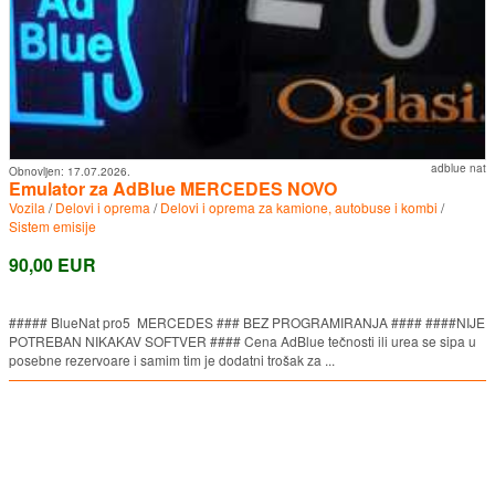
adblue nat
Obnovljen:
17.07.2026.
Emulator za AdBlue MERCEDES NOVO
Vozila
/
Delovi i oprema
/
Delovi i oprema za kamione, autobuse i kombi
/
Sistem emisije
90,00 EUR
##### BlueNat pro5 MERCEDES ### BEZ PROGRAMIRANJA #### ####NIJE
POTREBAN NIKAKAV SOFTVER #### Cena AdBlue tečnosti ili urea se sipa u
posebne rezervoare i samim tim je dodatni trošak za ...