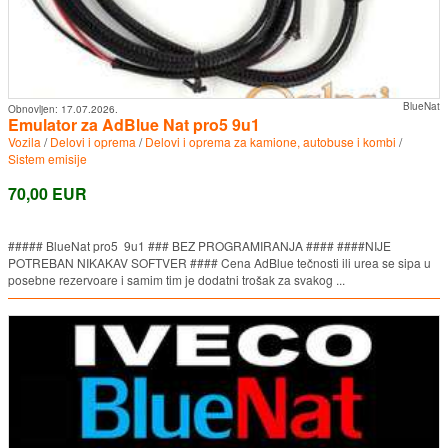
BlueNat
Obnovljen:
17.07.2026.
Emulator za AdBlue Nat pro5 9u1
Vozila
/
Delovi i oprema
/
Delovi i oprema za kamione, autobuse i kombi
/
Sistem emisije
70,00 EUR
##### BlueNat pro5 9u1 ### BEZ PROGRAMIRANJA #### ####NIJE
POTREBAN NIKAKAV SOFTVER #### Cena AdBlue tečnosti ili urea se sipa u
posebne rezervoare i samim tim je dodatni trošak za svakog ...