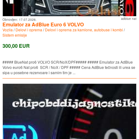
adblue nat
Obnovljen:
17.07.2026.
Emulator za AdBlue Euro 6 VOLVO
Vozila
/
Delovi i oprema
/
Delovi i oprema za kamione, autobuse i kombi
/
Sistem emisije
300,00 EUR
##### BlueNat pro6 VOLVO SCR/NoX/DPF##### ##### Emulator za AdBlue
Volvo euro6 Nat pro6 SCR / NoX / DPF ##### Cena AdBlue tečnosti ili urea se
sipa u posebne rezervoare i samim tim je ...