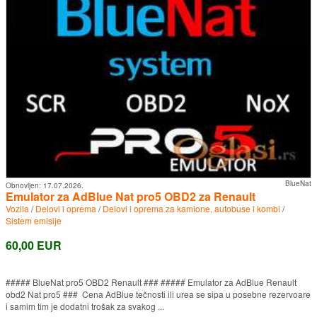
BlueNat
Obnovljen:
17.07.2026.
Emulator za AdBlue Nat pro5 OBD2 za Renault
Vozila
/
Delovi i oprema
/
Delovi i oprema za kamione, autobuse i kombi
/
Sistem emisije
60,00 EUR
##### BlueNat pro5 OBD2 Renault ### ##### Emulator za AdBlue Renault
obd2 Nat pro5 ### Cena AdBlue tečnosti ili urea se sipa u posebne rezervoare
i samim tim je dodatni trošak za svakog ...