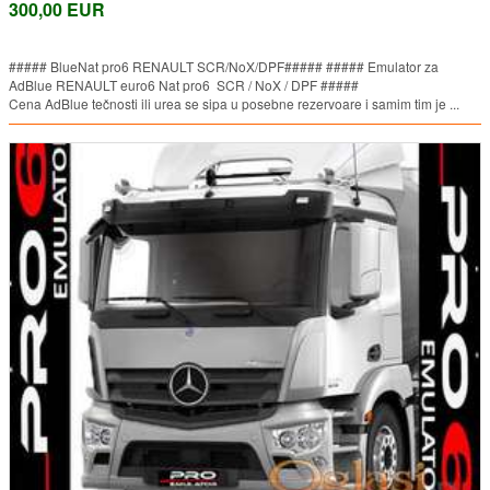
300,00 EUR
##### BlueNat pro6 RENAULT SCR/NoX/DPF##### ##### Emulator za
AdBlue RENAULT euro6 Nat pro6 SCR / NoX / DPF #####
Cena AdBlue tečnosti ili urea se sipa u posebne rezervoare i samim tim je ...