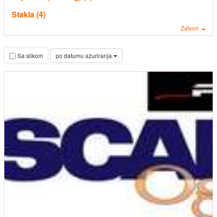
Stakla (4)
Zatvori
po datumu ažuriranja
Sa slikom