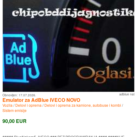
adblue nat
Obnovljen:
17.07.2026.
Emulator za AdBlue IVECO NOVO
Vozila
/
Delovi i oprema
/
Delovi i oprema za kamione, autobuse i kombi
/
Sistem emisije
90,00 EUR
##### BlueNat pro5 IVECO ### BEZ PROGRAMIRANJA #### ####NIJE