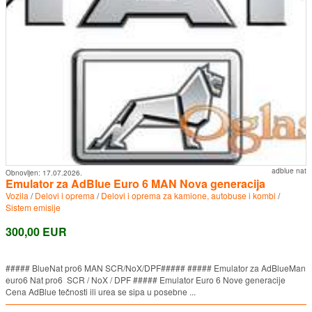
adblue nat
Obnovljen:
17.07.2026.
Emulator za AdBlue Euro 6 MAN Nova generacija
Vozila
/
Delovi i oprema
/
Delovi i oprema za kamione, autobuse i kombi
/
Sistem emisije
300,00 EUR
##### BlueNat pro6 MAN SCR/NoX/DPF##### ##### Emulator za AdBlueMan
euro6 Nat pro6 SCR / NoX / DPF ##### Emulator Euro 6 Nove generacije
Cena AdBlue tečnosti ili urea se sipa u posebne ...