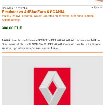
adblue nat
Obnovljen:
17.07.2026.
Emulator za AdBlueEuro 6 SCANIA
Vozila
/
Delovi i oprema
/
Delovi i oprema za kamione, autobuse i kombi
/
Sistem emisije
300,00 EUR
##### BlueNat pro6 Scania SCR/NoX/DPF##### ##### Emulator za AdBlue
Scania euro6 Nat pro6 SCR / NoX / DPF ##### Cena AdBlue tečnosti ili urea
se sipa u posebne rezervoare i samim tim je ...