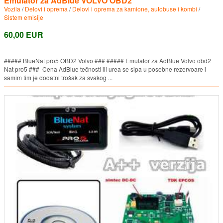
Emulator za AdBlue VOLVO OBD2
Vozila
/
Delovi i oprema
/
Delovi i oprema za kamione, autobuse i kombi
/
Sistem emisije
60,00 EUR
##### BlueNat pro5 OBD2 Volvo ### ##### Emulator za AdBlue Volvo obd2
Nat pro5 ### Cena AdBlue tečnosti ili urea se sipa u posebne rezervoare i
samim tim je dodatni trošak za svakog ...