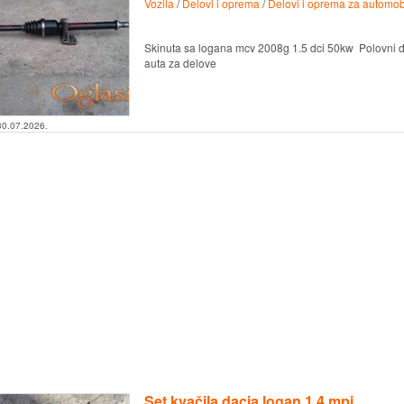
Vozila
/
Delovi i oprema
/
Delovi i oprema za automob
Skinuta sa logana mcv 2008g 1.5 dci 50kw Polovni de
auta za delove
30.07.2026.
Set kvačila dacia logan 1.4 mpi