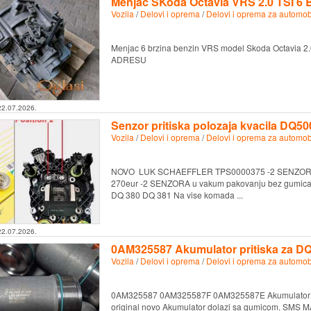
Menjac SKoda Octavia VRS 2.0 TSI 6
Vozila
/
Delovi i oprema
/
Delovi i oprema za automob
Menjac 6 brzina benzin VRS model Skoda Octavia 
ADRESU
22.07.2026.
Senzor pritiska polozaja kvacila D
Vozila
/
Delovi i oprema
/
Delovi i oprema za automob
NOVO LUK SCHAEFFLER TPS0000375 -2 SENZORA 
270eur -2 SENZORA u vakum pakovanju bez gumica 
DQ 380 DQ 381 Na vise komada ...
22.07.2026.
0AM325587 Akumulator pritiska za D
Vozila
/
Delovi i oprema
/
Delovi i oprema za automob
0AM325587 0AM325587F 0AM325587E Akumulator pr
original novo Akumulator dolazi sa gumicom. S