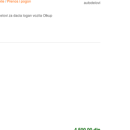
ile
/
Prenos i pogon
autodelovi
lovi za dacia logan vozila Otkup
4.500,00
din