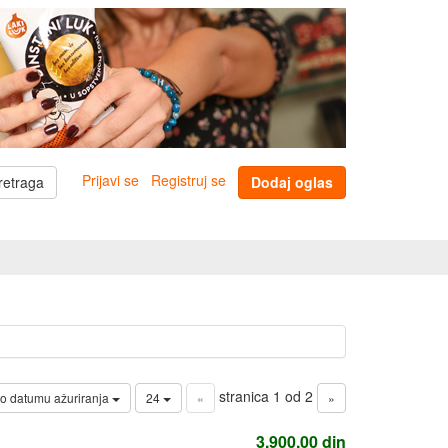
Prijavi se
Registruj se
retraga
Dodaj oglas
stranica 1 od 2
o datumu ažuriranja
24
«
»
3.900,00
din