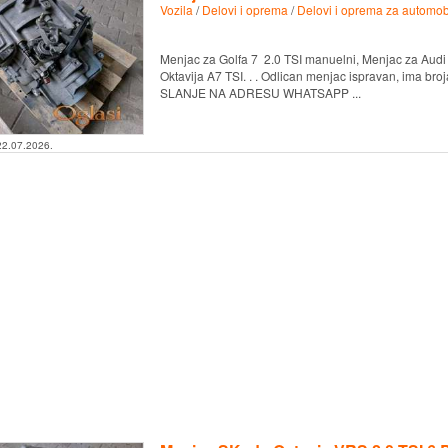
Vozila
/
Delovi i oprema
/
Delovi i oprema za automob
Menjac za Golfa 7 2.0 TSI manuelni, Menjac za Audi
Oktavija A7 TSI. . . Odlican menjac ispravan, ima b
SLANJE NA ADRESU WHATSAPP ...
22.07.2026.