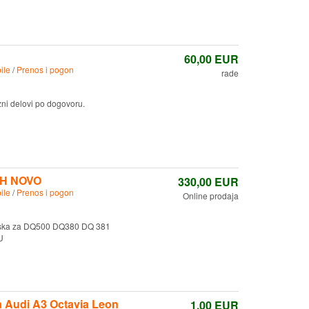
60,00
EUR
ile
/
Prenos i pogon
rade
zni delovi po dogovoru.
SCH NOVO
330,00
EUR
ile
/
Prenos i pogon
Online prodaja
tiska za DQ500 DQ380 DQ 381
U
na Audi A3 Octavia Leon
1,00
EUR