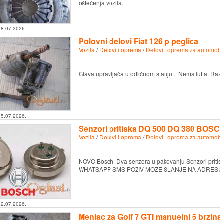
oštećenja vozila.
28.07.2026.
Polovni delovi Fiat 126 p peglica
Vozila
/
Delovi i oprema
/
Delovi i oprema za automob
Glava upravljača u odličnom stanju . Nema lufta. Ra
25.07.2026.
Senzori pritiska DQ 500 DQ 380 BO
Vozila
/
Delovi i oprema
/
Delovi i oprema za automob
NOVO Bosch Dva senzora u pakovanju Senzori pri
WHATSAPP SMS POZIV MOZE SLANJE NA ADRES
22.07.2026.
Menjac za Golf 7 GTI manuelni 6 brzi