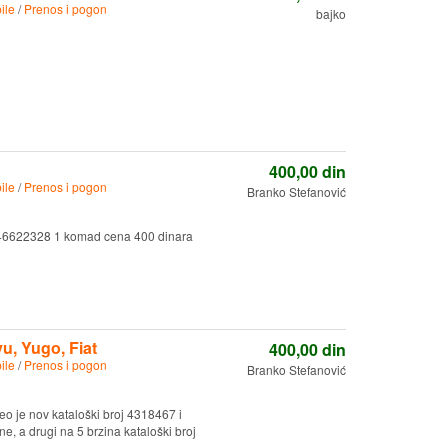
ile
/
Prenos i pogon
bajko
400,00
din
ile
/
Prenos i pogon
Branko Stefanović
 46622328 1 komad cena 400 dinara
, Yugo, Fiat
400,00
din
ile
/
Prenos i pogon
Branko Stefanović
o je nov kataloški broj 4318467 i
, a drugi na 5 brzina kataloški broj