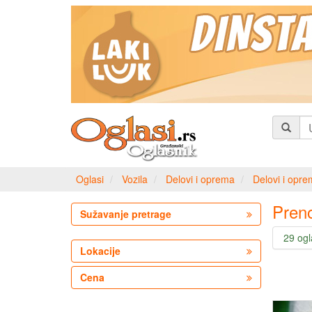
Oglasi
Vozila
Delovi i oprema
Delovi i opr
Preno
Sužavanje pretrage
29 og
Lokacije
Cena