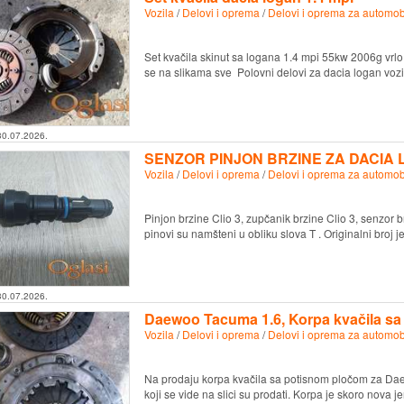
Vozila
/
Delovi i oprema
/
Delovi i oprema za automob
Set kvačila skinut sa logana 1.4 mpi 55kw 2006g vrlo
se na slikama sve Polovni delovi za dacia logan voz
30.07.2026.
SENZOR PINJON BRZINE ZA DACIA
Vozila
/
Delovi i oprema
/
Delovi i oprema za automob
Pinjon brzine Clio 3, zupčanik brzine Clio 3, senzor br
pinovi su namšteni u obliku slova T . Originalni broj je 
30.07.2026.
Daewoo Tacuma 1.6, Korpa kvačila s
Vozila
/
Delovi i oprema
/
Delovi i oprema za automob
Na prodaju korpa kvačila sa potisnom pločom za Dae
koji se vide na slici su prodati. Korpa je skoro nova 