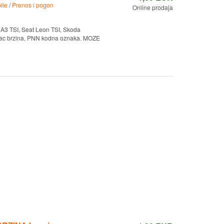
ile
/
Prenos i pogon
Online prodaja
 A3 TSI, Seat Leon TSI, Skoda
rojac brzina, PNN kodna oznaka. MOZE