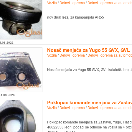
Vozila
/
Delovi i oprema
/
Delovi i oprema za automob
nov druk ležaj za kampanjolu AR55
4.08.2026.
Nosač menjača za Yugo 55 GVX, GVL
Vozila
/
Delovi i oprema
/
Delovi i oprema za automob
Nosač menjača za Yugo 55 GVX, GVL kataloški broj
04.08.2026.
Poklopac komande menjača za Zastavu
Vozila
/
Delovi i oprema
/
Delovi i oprema za automob
Poklopac komande menjača za Zastavu, Yugo, Fiat de
46622338 jedni podaci se odnose na vozila sa 4 brzine
4318467 Fiat X1/9, ...