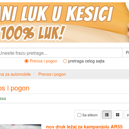
P
Prenos i pogon
pretraga celog sajta
ema za automobile
Prenos i pogon
s i pogon
lasa
p
Sa slikom
nov druk ležaj za kampanjolu AR55