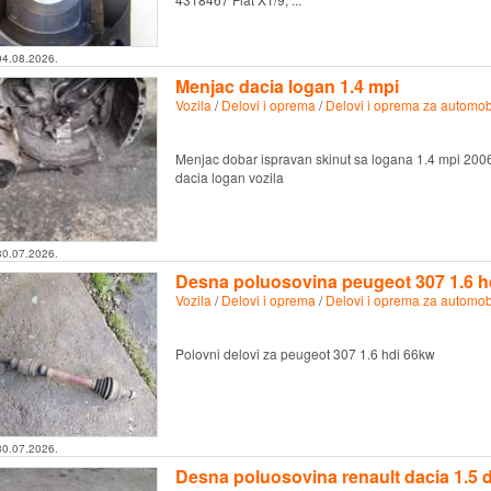
04.08.2026.
Menjac dacia logan 1.4 mpi
Vozila
/
Delovi i oprema
/
Delovi i oprema za automob
Menjac dobar ispravan skinut sa logana 1.4 mpi 20
dacia logan vozila
30.07.2026.
Desna poluosovina peugeot 307 1.6 h
Vozila
/
Delovi i oprema
/
Delovi i oprema za automob
Polovni delovi za peugeot 307 1.6 hdi 66kw
30.07.2026.
Desna poluosovina renault dacia 1.5 