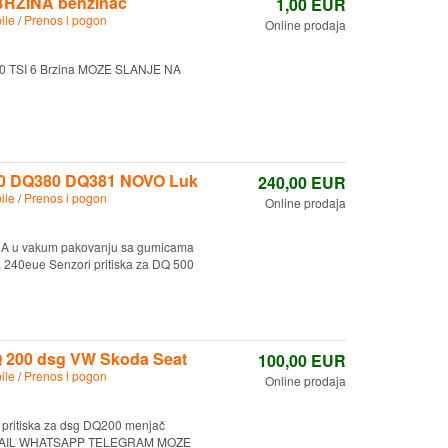
 BRZINA benzinac
1,00
EUR
ile
/
Prenos i pogon
Online prodaja
2.0 TSI 6 Brzina MOZE SLANJE NA
Q500 DQ380 DQ381 NOVO Luk
240,00
EUR
ile
/
Prenos i pogon
Online prodaja
u vakum pakovanju sa gumicama
240eue Senzori pritiska za DQ 500
Q 200 dsg VW Skoda Seat
100,00
EUR
ile
/
Prenos i pogon
Online prodaja
itiska za dsg DQ200 menjač
MS MAIL WHATSAPP TELEGRAM MOZE