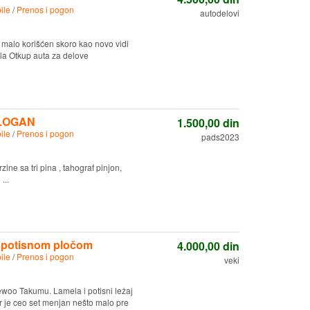
ile
/
Prenos i pogon
autodelovi
 malo korišćen skoro kao novo vidi
ila Otkup auta za delove
 LOGAN
1.500,00
din
ile
/
Prenos i pogon
pads2023
zine sa tri pina , tahograf pinjon,
...
a potisnom pločom
4.000,00
din
ile
/
Prenos i pogon
veki
woo Takumu. Lamela i potisni ležaj
jer je ceo set menjan nešto malo pre