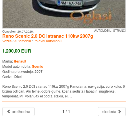
AUTOMOBILI STRANCI
Obnovljen:
26.07.2026.
Reno Scenic 2.0 DCI stranac 110kw 2007g
Vozila
/
Automobili
/
Polovni automobili
1.200,00 EUR
Marka:
Renault
Model automobila:
Scenic
Godina proizvodnje:
2007
Gorivo:
Dizel
Reno Scenic 2.0 DCI stranac 110kw 2007g Panorama, navigacija, euro kuka, 6
brzina odlican. Alu felne, dobre gume, kozna sedista i tapaciri, maglenke,
tempomat, MF volan, 4x el podiz. stakla, el. ...
1 / 1
prethodna
sledeća