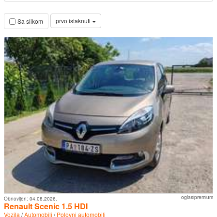
prvo istaknuti
Sa slikom
oglasipremium
Obnovljen:
04.08.2026.
Renault Scenic 1.5 HDI
Vozila
/
Automobili
/
Polovni automobili