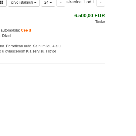
stranica 1 od 1
prvo istaknuti
24
«
»
6.500,00
EUR
Taske
 automobila:
Cee d
o:
Dizel
na. Porodican auto. Sa njim idu 4 alu
 u ovlascenom Kia servisu. Hitno!