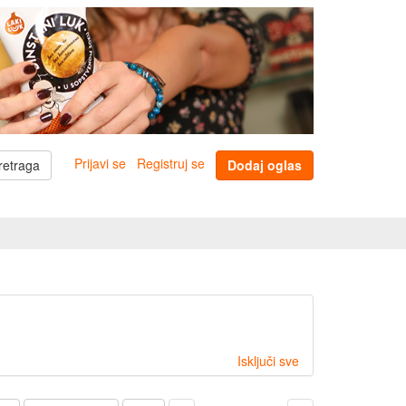
Prijavi se
Registruj se
retraga
Dodaj oglas
Isključi sve