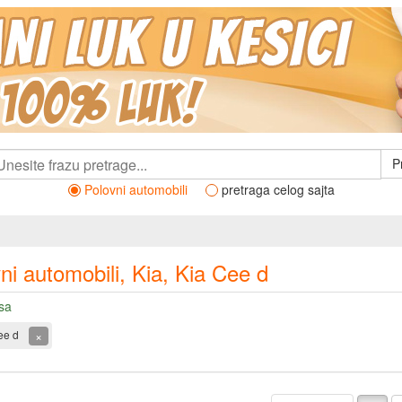
P
Polovni automobili
pretraga celog sajta
ni automobili, Kia, Kia Cee d
sa
×
ee d