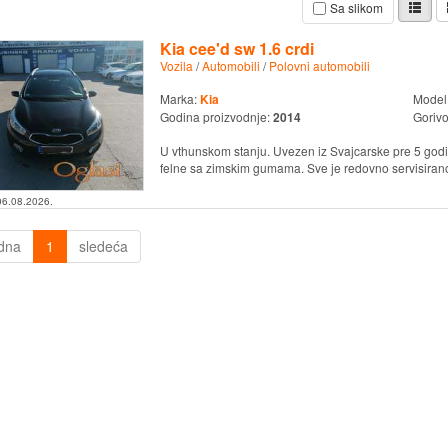
Sa slikom
Kia cee'd sw 1.6 crdi
Vozila
/
Automobili
/
Polovni automobili
Marka:
Kia
Model
Godina proizvodnje:
2014
Goriv
U vthunskom stanju. Uvezen iz Svajcarske pre 5 godi
felne sa zimskim gumama. Sve je redovno servisirano
06.08.2026.
dna
1
sledeća