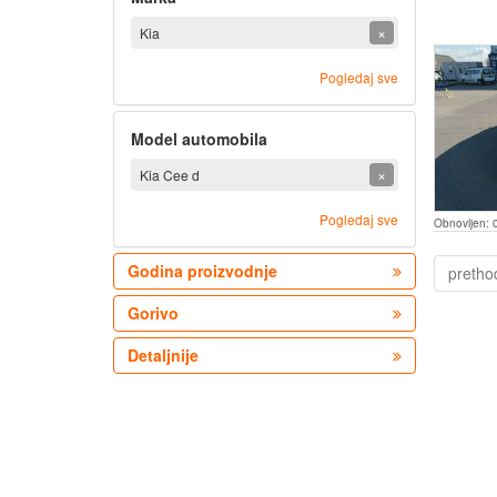
×
Kia
Pogledaj sve
Model automobila
×
Kia Cee d
Pogledaj sve
Obnovljen:
Godina proizvodnje
pretho
Gorivo
Detaljnije