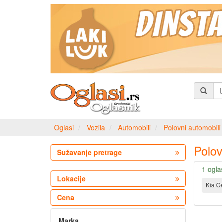
Oglasi
Vozila
Automobili
Polovni automobili
Polov
Sužavanje pretrage
1 ogla
Lokacije
Kia C
Cena
Marka