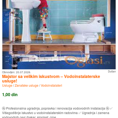
Dušan
Obnovljen:
20.07.2026.
Majstor sa velikim iskustvom – Vodoinstalaterske
usluge!
Usluge
/
Zanatske usluge
/
Vodoinstalateri
1,00 din
🚰 Profesionalna ugradnja, popravka i renovacija vodovodnih instalacija 🚰 ✅
Višegodišnje iskustvo u vodoinstalaterskim radovima ✅ Ugradnja i zamena
vodovodnih cevi (bakar, aloplast, crne ...