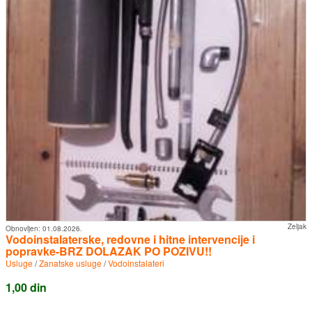
Zeljak
Obnovljen:
01.08.2026.
Vodoinstalaterske, redovne i hitne intervencije i
popravke-BRZ DOLAZAK PO POZIVU!!
Usluge
/
Zanatske usluge
/
Vodoinstalateri
1,00 din