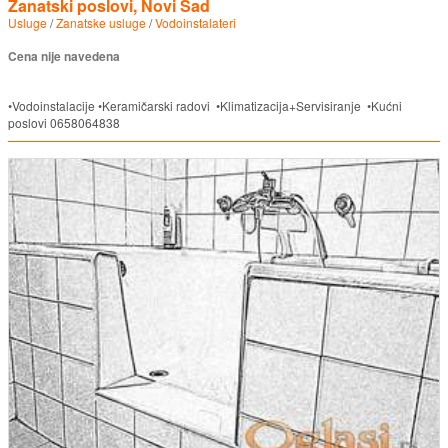
Zanatski poslovi, Novi Sad
Usluge
/
Zanatske usluge
/
Vodoinstalateri
Cena nije navedena
•Vodoinstalacije •Keramičarski radovi •Klimatizacija+Servisiranje •Kućni
poslovi 0658064838