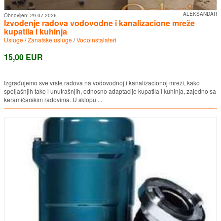
ALEKSANDAR
Obnovljen:
29.07.2026.
Izvođenje radova vodovodne i kanalizacione mreže
kupatila i kuhinja
Usluge
/
Zanatske usluge
/
Vodoinstalateri
15,00 EUR
Izgrađujemo sve vrste radova na vodovodnoj i kanalizacionoj mreži, kako
spoljašnjih tako i unutrašnjih, odnosno adaptacije kupatila i kuhinja, zajedno sa
keramičarskim radovima. U sklopu ...