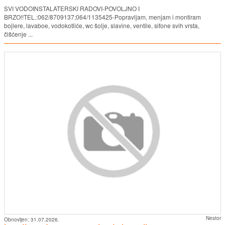
SVI VODOINSTALATERSKI RADOVI-POVOLJNO I
BRZO!!TEL.:062/8709137;064/1135425-Popravljam, menjam i montiram
bojlere, lavaboe, vodokotliće, wc šolje, slavine, ventile, sifone svih vrsta,
čišćenje ...
Nestor
Obnovljen:
31.07.2026.