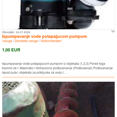
Tin
Obnovljen:
24.07.2026.
Ispumpavanje vode potapajucom pumpom
Usluge
/
Zanatske usluge
/
Vodoinstalateri
1,00 EUR
Ispumpavanje vode potapajucom pumpom iz objekata (1,2,3) Pored toga
bavimo se i: Masinsko i Hidraulicno podbusivanje (Podbusenje) Podbusivanje
ispod puta i objekata za prikljucke za vodu i ...