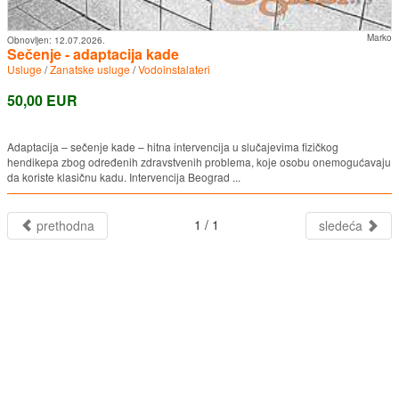
Marko
Obnovljen:
12.07.2026.
Sečenje - adaptacija kade
Usluge
/
Zanatske usluge
/
Vodoinstalateri
50,00 EUR
Adaptacija – sečenje kade – hitna intervencija u slučajevima fizičkog
hendikepa zbog određenih zdravstvenih problema, koje osobu onemogućavaju
da koriste klasičnu kadu. Intervencija Beograd ...
1 / 1
prethodna
sledeća