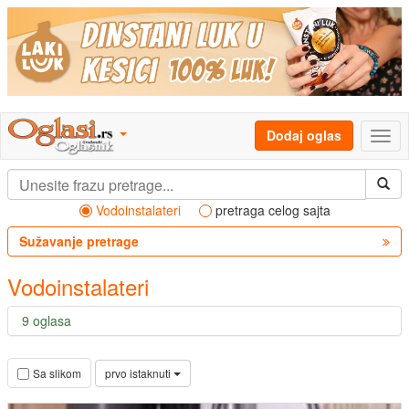
Dodaj oglas
Vodoinstalateri
pretraga celog sajta
Sužavanje pretrage
Vodoinstalateri
9 oglasa
prvo istaknuti
Sa slikom