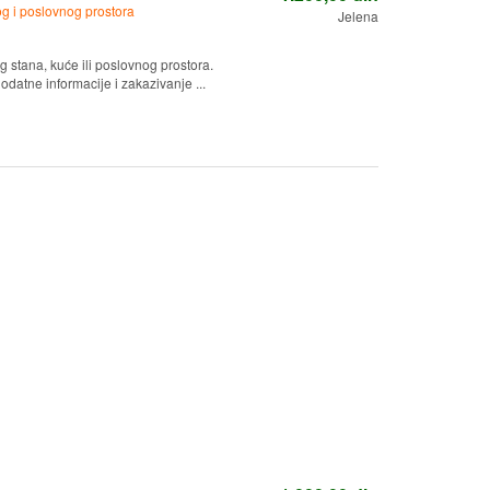
g i poslovnog prostora
Jelena
 stana, kuće ili poslovnog prostora.
dodatne informacije i zakazivanje ...