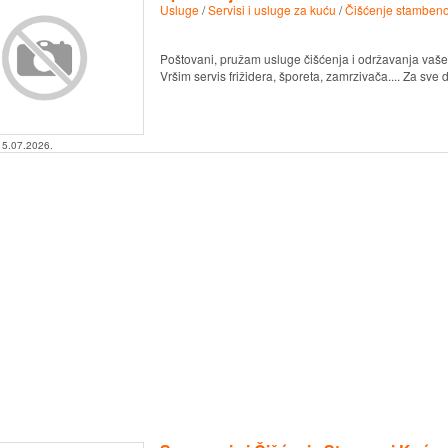
Usluge
/
Servisi i usluge za kuću
/
Čišćenje stambeno
Poštovani, pružam usluge čišćenja i održavanja vašeg
Vršim servis frižidera, šporeta, zamrzivača.... Za sve 
15.07.2026.