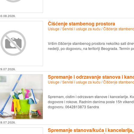
03.08.2026.
Čišćenje stambenog prostora
Usluge
/
Servisi i usluge za kuću
/
Čišćenje stambeno
Vršim čišćenje stambenog prostora nekoliko sati dn
nedelji, po dogovoru, na teritoriji Beograda. Termin
29.07.2026.
Spremanje i odrzavanje stanova i kanc
Usluge
/
Servisi i usluge za kuću
/
Čišćenje stambeno
Spremam, cistim i odrzavam stanove i kancelarije. Kv
dogovore i rokove. Radnim danima posle 15h vikendi
dogovoru. 0642813873 Sandra
28.07.2026.
Spremanje stanova/kuća i kancelarija