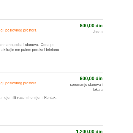
800,00
din
g i poslovnog prostora
Jasna
partmana, soba i stanova. Cena po
ntaktirajte me putem poruka i telefona
800,00
din
g i poslovnog prostora
spremanje stanova i
lokala
a mojom ili vasom hemijom. Kontakt
1.200,00
din