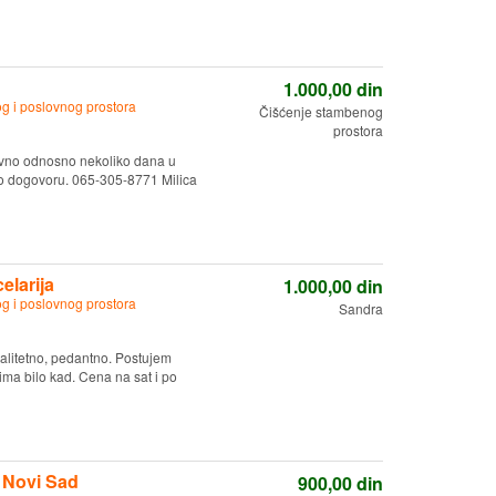
1.000,00
din
g i poslovnog prostora
Čišćenje stambenog
prostora
evno odnosno nekoliko dana u
 po dogovoru. 065-305-8771 Milica
elarija
1.000,00
din
g i poslovnog prostora
Sandra
alitetno, pedantno. Postujem
ma bilo kad. Cena na sat i po
, Novi Sad
900,00
din