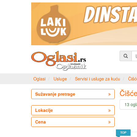
Oglasi
Usluge
Servisi i usluge za kuću
Čišć
Čišće
Sužavanje pretrage
13 og
Lokacije
Cena