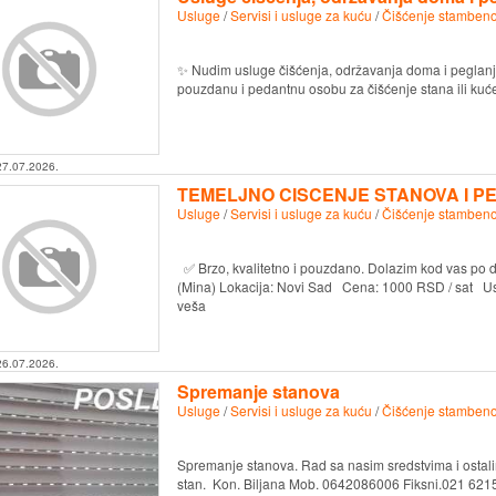
Usluge
/
Servisi i usluge za kuću
/
Čišćenje stambeno
✨ Nudim usluge čišćenja, održavanja doma i peglanj
pouzdanu i pedantnu osobu za čišćenje stana ili kuć
27.07.2026.
TEMELJNO CISCENJE STANOVA I P
Usluge
/
Servisi i usluge za kuću
/
Čišćenje stambeno
✅ Brzo, kvalitetno i pouzdano. Dolazim kod vas po
(Mina) Lokacija: Novi Sad Cena: 1000 RSD / sat Usl
veša
26.07.2026.
Spremanje stanova
Usluge
/
Servisi i usluge za kuću
/
Čišćenje stambeno
Spremanje stanova. Rad sa nasim sredstvima i ostali
stan. Kon. Biljana Mob. 0642086006 Fiksni.021 62