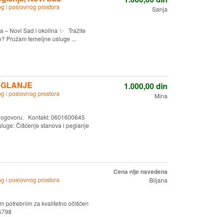
g i poslovnog prostora
Sanja
a – Novi Sad i okolina ✨ Tražite
e? Pružam temeljne usluge ...
EGLANJE
1.000,00
din
g i poslovnog prostora
Mina
 dogovoru. Kontakt: 0601600645
uge: Čišćenje stanova i peglanje
Cena nije navedena
g i poslovnog prostora
Biljana
m potrebnim za kvalitetno očišćen
15798