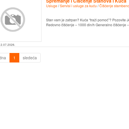
Spremanje i Čišćenje Stanova i Kuća
Usluge
/
Servisi i usluge za kuću
/
Čišćenje stambeno
Stan vam je zatrpan? Kuća “traži pomoć”? Pozovite J
Redovno čišćenje – 1000 din/h Generalno čišćenje – 
12.07.2026.
dna
1
sledeća