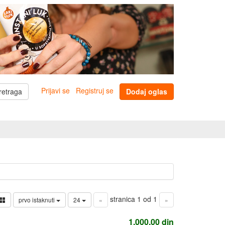
Prijavi se
Registruj se
retraga
Dodaj oglas
stranica 1 od 1
prvo istaknuti
24
«
»
1.000,00
din