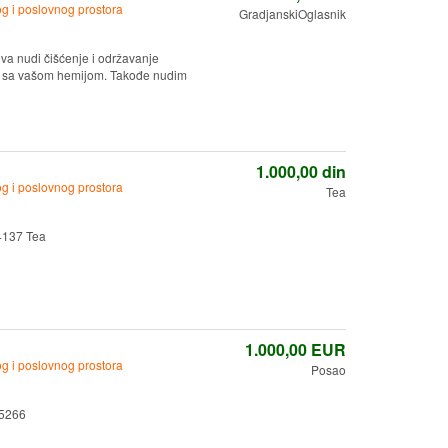
g i poslovnog prostora
GradjanskiOglasnik
a nudi čišćenje i održavanje
a, sa vašom hemijom. Takođe nudim
1.000,00
din
g i poslovnog prostora
Tea
4137 Tea
1.000,00
EUR
g i poslovnog prostora
Posao
85266