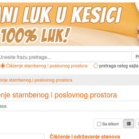
P
Čišćenje stambenog i poslovnog prostora
pretraga celog sajta
enje stambenog i poslovnog prostora
nje stambenog i poslovnog prostora
lasa
Sa slikom
Čišćenje i održavanje stanova