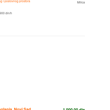
g i poslovnog prostora
Milica
900 din/h
eglanja, Novi Sad
1.000,00
din