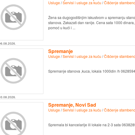
Usluge
/
Servisi i usluge za kuću
/
Čišćenje stambeno
Žena sa dugogodišnjim iskustvom u spremanju stanov
stanova. Zakazati dan ranije. Cena sata 1000 dinar
pomoć u kući i ...
06.08.2026.
Spremanje
Usluge
/
Servisi i usluge za kuću
/
Čišćenje stambeno
Spremanje stanova ,kuca, lokala 1000din /h 062859
03.08.2026.
Spremanje, Novi Sad
Usluge
/
Servisi i usluge za kuću
/
Čišćenje stambeno
Spremala bi kancelarije ili lokale na 2-3 sata 06382