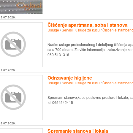
23.07.2026.
Čišćenje apartmana, soba i stanova
Usluge
/
Servisi i usluge za kuću
/
Čišćenje stambeno
Nudim usluge profesionalnog i detaljnog čišćenja a
satu 700 dinara. Za više informacija i zakazivanje ko
069 5131316
21.07.2026.
Odrzavanje higijene
Usluge
/
Servisi i usluge za kuću
/
Čišćenje stambeno
Spremam stanove,kuce,poslovne prostore i lokale, s
tel 0654542415
19.07.2026.
Spremanje stanova i lokala