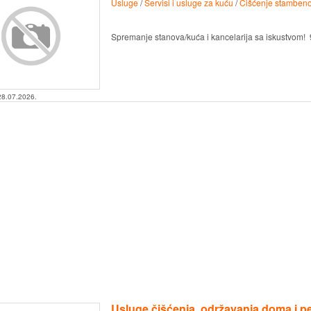
Usluge
/
Servisi i usluge za kuću
/
Čišćenje stambeno
Spremanje stanova/kuća i kancelarija sa iskustvom! 
28.07.2026.
Usluge čišćenja, održavanja doma i p