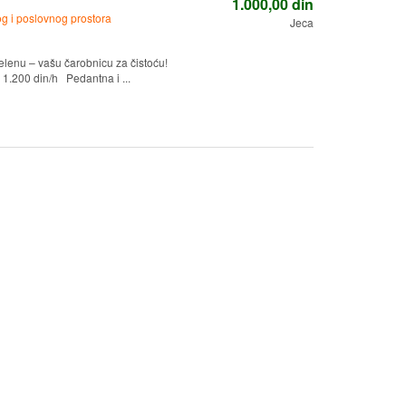
1.000,00
din
g i poslovnog prostora
Jeca
elenu – vašu čarobnicu za čistoću!
1.200 din/h Pedantna i ...