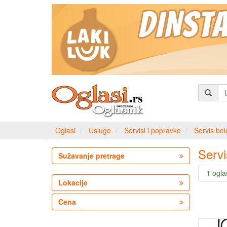
Oglasi
Usluge
Servisi i popravke
Servis bel
Servi
Sužavanje pretrage
1 ogla
Lokacije
Cena