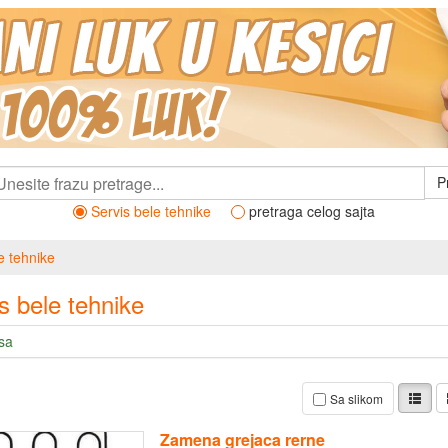
P
Servis bele tehnike
pretraga celog sajta
e tehnike
s bele tehnike
sa
Sa slikom
Zamena grejaca rerne