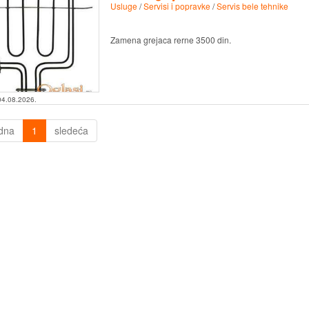
Usluge
/
Servisi i popravke
/
Servis bele tehnike
Zamena grejaca rerne 3500 din.
04.08.2026.
dna
1
sledeća