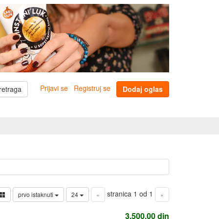
Prijavi se
Registruj se
retraga
Dodaj oglas
stranica 1 od 1
prvo istaknuti
24
«
»
3.500,00
din